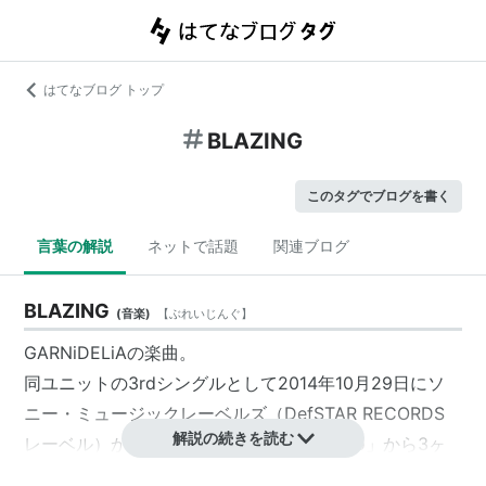
はてなブログ トップ
BLAZING
このタグでブログを書く
言葉の解説
ネットで話題
関連ブログ
BLAZING
(
音楽
)
【
ぶれいじんぐ
】
GARNiDELiAの楽曲。
同ユニットの3rdシングルとして2014年10月29日にソ
ニー・ミュージックレーベルズ（DefSTAR RECORDS
解説の続きを読む
レーベル）から発売された。前作「
grilletto
」から3ヶ
月ぶりのシングル。