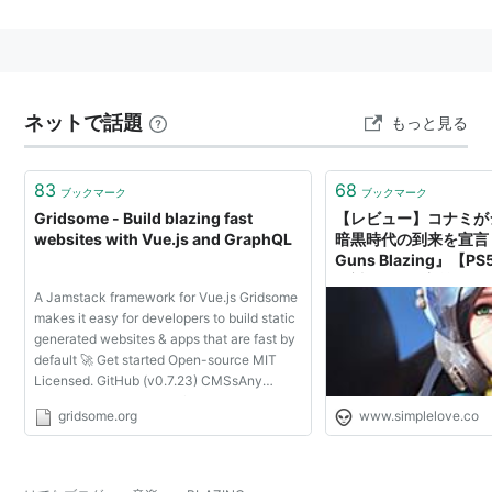
テレビアニメ『ガンダム Gのレコンギスタ』の前期オー
プニングテーマ。
作詞：メイリア / 作曲：toku / 編曲：GARNiDELiA
ネットで話題
もっと見る
BLAZING
アーティスト:
GARNiDELiA
83
68
出版社/メーカー:
DefSTAR RECORDS
ブックマーク
ブックマーク
発売日:
2014/10/29
Gridsome - Build blazing fast
【レビュー】コナミが
メディア:
CD
websites with Vue.js and GraphQL
暗黒時代の到来を宣言！『C
この商品を含むブログ (7件) を見る
Guns Blazing』【PS
絶対SIMPLE主義
A Jamstack framework for Vue.js Gridsome
makes it easy for developers to build static
BLAZING(初回生産限定盤)(DVD
generated websites & apps that are fast by
付)
default 🚀 Get started Open-source MIT
Licensed. GitHub (v0.7.23) CMSsAny
アーティスト:
GARNiDELiA
Headless CMS, Contentful, WordPress,
出版社/メーカー:
DefSTAR RECORDS
gridsome.org
www.simplelove.co
Drupal, Sanity.io, etc. DataAny APIs,
発売日:
2014/10/29
Databases, AirTable...
メディア:
CD
この商品を含むブログ (5件) を見る