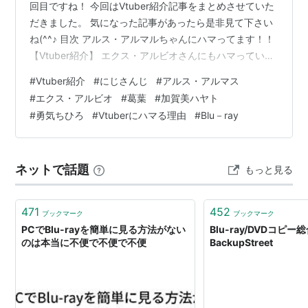
回目ですね！ 今回はVtuber紹介記事をまとめさせていた
だきました。 気になった記事があったら是非見て下さい
ね(^^♪ 目次 アルス・アルマルちゃんにハマってます！！
【Vtuber紹介】 エクス・アルビオさんにもハマっていま
す！！【Vtuber紹介】 葛葉さんは面白い！！【Vtuber紹
#
Vtuber紹介
#
にじさんじ
#
アルス・アルマス
介】 加賀美社長には投げ銭したくなる！【Vtuber紹介】
#
エクス・アルビオ
#
葛葉
#
加賀美ハヤト
はてなブログ10周年特別お題「私がVtuberにハマる10の
#
勇気ちひろ
#
Vtuberにハマる理由
#
Blu－ray
理由」 ちーちゃんはバイオレンスな魔法少女！【Vtuber
紹介】 【Blu－ray】にじさんじ”Light up tones”【2021/
…
ネットで話題
もっと見る
471
452
ブックマーク
ブックマーク
PCでBlu-rayを簡単に見る方法がない
Blu-ray/DVDコピ
のは本当に不便で不便で不便
BackupStreet