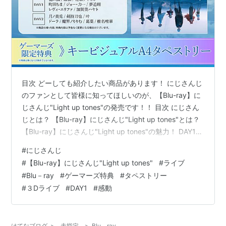
目次 どーしても紹介したい商品があります！ にじさんじ
のファンとして皆様に知ってほしいのが、【Blu-ray】に
じさんじ"Light up tones"の発売です！！ 目次 にじさん
じとは？ 【Blu-ray】にじさんじ"Light up tones"とは？
【Blu-ray】にじさんじ"Light up tones"の魅力！ DAY1出
演者 DAY2出演者 最後に にじさんじとは？ 『にじさん
#
にじさんじ
じ』は、ANYCOLOR株式会社が開発するiPhone X専用
#
【Blu-ray】にじさんじ"Light up tones"
#
ライブ
のスマートフォンアプリ。また、そのアプリを使用して
#
Blu－ray
#
ゲーマーズ特典
#
タペストリー
活動し、同社が運営を担当する、同名のバーチャルライ
#
３Dライブ
#
DAY1
#
感動
バーグループ 名になります。 【Blu…
はてなブログ
>
未指定
>
Blu－ray