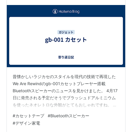
昔懐かしいラジカセのスタイルを現代の技術で再現した
We Are Rewindのgb-001カセットプレーヤー搭載
Bluetoothスピーカーのニュースを見かけました。 4月17
日に発売される予定だそうでブラッシュドアルミニウム
を使ったネオレトロな外観がとてもおしゃれですね。 こ
のスピーカー、単にレトロなデザインなだけじゃなくて
#
カセットテープ
#
Bluetoothスピーカー
中身もかなり本格的な感じがします。 ウーハーとツイー
#
デザイン家電
ターがそれぞれ2基ずつ、合計4基のハイファイクラスス