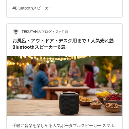
ます。 最近リスニング学習のためにワイヤレススピーカ
#
Bluetoothスピーカー
ー(Bluetoothスピーカー）を購入してみたところ、以前の
イヤホンやパソコン内蔵スピーカーでの学習に比べては
かどるようになりました。 今回は、リスニング学習にワ
•
イヤレススピーカー(Bluetoothスピーカー）の使用をおす
TEKUTANのブログ
2ヶ月前
すめする理由について、書かせていただきます。 英語を
お風呂・アウトドア・デスク用まで！人気売れ筋
学習されてい…
Bluetoothスピーカー6選
手軽に音楽を楽しめる人気ポータブルスピーカー スマホ