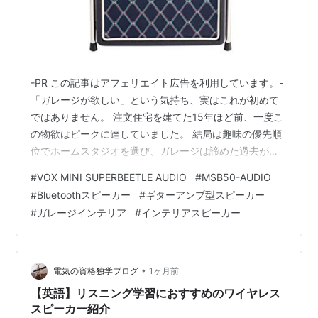
-PR この記事はアフェリエイト広告を利用しています。-
「ガレージが欲しい」という気持ち、実はこれが初めて
ではありません。 注文住宅を建てた15年ほど前、一度こ
の物欲はピークに達していました。 結局は趣味の優先順
位でホームスタジオを選び、ガレージは諦めた過去があ
ります。 その熱も、最近はだいぶ下がっていたはずでし
#
VOX MINI SUPERBEETLE AUDIO
#
MSB50-AUDIO
た。 ところが最近、ビンテージカーへの関心が戻ってき
#
Bluetoothスピーカー
#
ギターアンプ型スピーカー
て、バイクにも乗ってみたい気持ちが強まっています。
#
ガレージインテリア
#
インテリアスピーカー
そんなタイミングでVOXの50W Bluetoothオーディオス
ピーカー「MINI SUPERBEETLE AUDIO」を見てしまった
んです。 この一台、火種にしては効きすぎじゃな…
•
電気の資格独学ブログ
1ヶ月前
【英語】リスニング学習におすすめのワイヤレス
スピーカー紹介