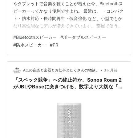
やタブレットで音楽を聴くことが増えた今、Bluetoothス
ピーカーってかなり便利ですよね。 最近は、 ・コンパク
ト・防水対応・長時間再生・低音強化 など、小型でもか
なり高性能なモデルが増えてきています。 部屋で使うだ
けじゃなく、 ・お風呂・キャンプ・旅行・作業用BGM・
#
Bluetoothスピーカー
#
ポータブルスピーカー
動画視聴 など、いろんな場面で活躍してくれるのも魅
#
防水スピーカー
#
PR
力。 今回はその中でも、人気の売れ筋Bluetoothスピーカ
ーを6モデルまとめてみました。 ① Anker Soundcore 2
🌿【迷ったら定番のロングセラーモデル】 Ankerの
Bluetoothスピーカーといえば、ま…
•
AO.の音楽と楽器とお仕事とたくさんの物欲。
3ヶ月前
「スペック競争」への終止符か。Sonos Roam 2
がJBLやBoseに突きつける、数字より大切な「音
の自律」。