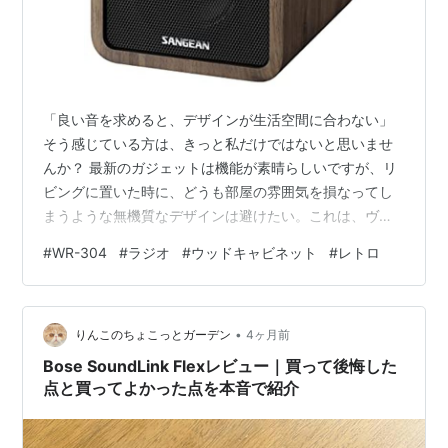
「良い音を求めると、デザインが生活空間に合わない」
そう感じている方は、きっと私だけではないと思いませ
んか？ 最新のガジェットは機能が素晴らしいですが、リ
ビングに置いた時に、どうも部屋の雰囲気を損なってし
まうような無機質なデザインは避けたい。これは、ヴィ
ンテージや温かみのある素材感を愛する者にとって、多
#
WR-304
#
ラジオ
#
ウッドキャビネット
#
レトロ
くの方が抱える切実な悩みでしょう。 技術的な進化を追
い求めつつも、家に帰れば「木材や真鍮の温かみ」を求
める。この二律背反なニーズを満たす選択肢として、私
•
が今、最も注目しているのがSangean（サンジーン）の
りんこのちょこっとガーデン
4ヶ月前
WR-304です。 スペックと設計思想を徹底的に深掘りし
Bose SoundLink Flexレビュー｜買って後悔した
た結果、「なぜこの製品が、私のよ…
点と買ってよかった点を本音で紹介