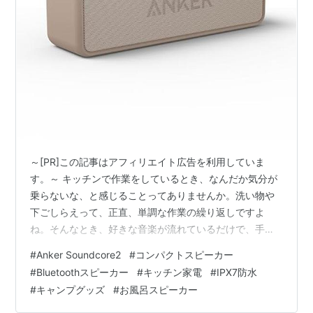
～[PR]この記事はアフィリエイト広告を利用していま
す。～ キッチンで作業をしているとき、なんだか気分が
乗らないな、と感じることってありませんか。洗い物や
下ごしらえって、正直、単調な作業の繰り返しですよ
ね。そんなとき、好きな音楽が流れているだけで、手の
動きまで軽くなる気がするんです。 我が家では今、少し
#
Anker Soundcore2
#
コンパクトスピーカー
大きめのスピーカーをキッチンの飾り棚に置いているの
#
Bluetoothスピーカー
#
キッチン家電
#
IPX7防水
ですが、サイズ感がどうにも主張しすぎていて、インテ
#
キャンプグッズ
#
お風呂スピーカー
リアの雰囲気を邪魔してしまっているのが悩みでした。
もっとコンパクトで、置いていても気にならないものは