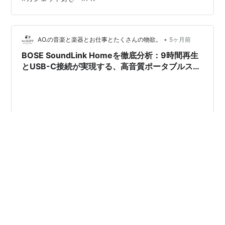
ます。 キャンプや外出先だけでなく、自宅のデスクやお
風呂、キッチンなどでも活躍する便利なアイテムです。
今回は、おしゃれで機能的なミニBluetoothスピーカー5
選をご紹介しま…
•
AO.の音楽と楽器とお仕事とたくさんの物欲。
5ヶ月前
BOSE SoundLink Homeを徹底分析：9時間再生
とUSB-C接続が実現する、高音質ポータブルスピ
ーカーの新基準