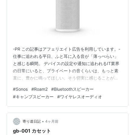
-PR この記事はアフェリエイト広告を利用しています。-
仕事に追われる平日、ふと耳に入る音が「薄っぺらい」
と感じる瞬間。 デバイスの設定や通知に追われるIT業界
の日常にいると、プライベートの音くらいは、もっと素
直に、豊かに鳴ってほしい。そう切実に感じることがあ
ります。 現在、私のパッキングリストの最有力候補とし
#
Sonos
#
Roam2
#
Bluetoothスピーカー
て、画面越しに睨み合っているのが「Sonos Roam 2」で
#
キャンプスピーカー
#
ワイヤレスオーディオ
す。 前モデルの評判を横目に、ずっと「検討中」のまま
だった私が、なぜ今この新モデルにこれほど惹かれてい
るのか。その理由を、46歳のガジェット好きの視点で解
剖してみます。 「設定」というノイズを削ぎ落とす、ア
•
寄り道日記
4ヶ月前
ナログな逆襲 旧モ…
gb-001 カセット