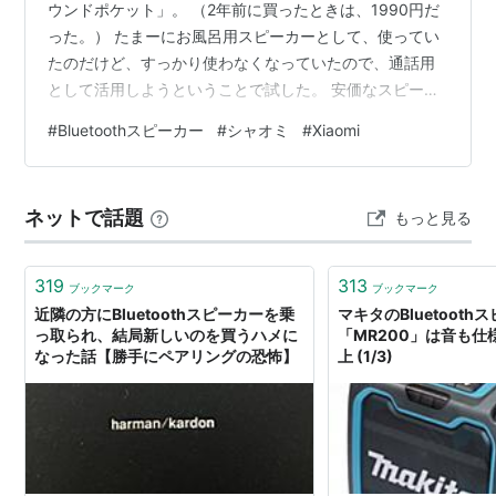
ウンドポケット」。 （2年前に買ったときは、1990円だ
った。） たまーにお風呂用スピーカーとして、使ってい
たのだけど、すっかり使わなくなっていたので、通話用
として活用しようということで試した。 安価なスピーカ
ーなので、通話機能はおまけ程度と考えていたから、そ
#
Bluetoothスピーカー
#
シャオミ
#
Xiaomi
れほど期待はしていなかった。 ところが、めちゃくちゃ
うるさい窓エアコンの近くでも、快適に通話することが
できた。 以前、もうちょとだけ高いANKERのBluetooth
ネットで話題
もっと見る
スピーカーで試した時には「おまけ」だなという感じだ
ったので、2,000円程度と考えると星五つをつけたい…
319
313
ブックマーク
ブックマーク
近隣の方にBluetoothスピーカーを乗
マキタのBluetooth
っ取られ、結局新しいのを買うハメに
「MR200」は音も仕
なった話【勝手にペアリングの恐怖】
上 (1/3)