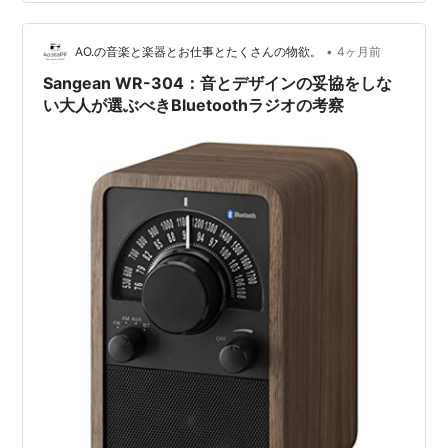
ピーカーを積んでいるそうで音質にもこだわりが詰まっ
ているみたいです。 カセットテープの再生はもちろん、
録音もできるのは嬉しいポイントです。 バックライト付
•
AO.の音楽と楽器とお仕事とたくさんの物欲。
4ヶ月前
きのVUメータ…
Sangean WR-304：音とデザインの妥協をしな
い大人が選ぶべきBluetoothラジオの考察