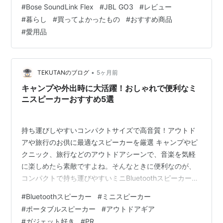
#
Bose SoundLink Flex
#
JBL GO3
#
レビュー
のはこちらです リンク Bose SoundLink Flexを選んだ理
#
暮らし
#
買ってよかったもの
#
おすすめ商品
由 わが家では、Bluetoothのポータブルスピーカーを２台
#
愛用品
使っています リビングでは、BOSEのスピーカーを天井
から吊るして使用…
•
TEKUTANのブログ
5ヶ月前
キャンプや外出時に大活躍！おしゃれで便利なミ
ニスピーカーおすすめ5選
持ち運びしやすいコンパクトサイズで高音質！アウトド
アや旅行のお供に最適なスピーカーを厳選 キャンプやピ
クニック、旅行などのアウトドアシーンで、音楽を気軽
に楽しめたら素敵ですよね。そんなときに便利なのが、
コンパクトで持ち運びやすいミニBluetoothスピーカーで
す。 最近のミニスピーカーは、 手のひらサイズのコンパ
#
Bluetoothスピーカー
#
ミニスピーカー
クト設計 防水仕様でアウトドアにも対応 小型でも迫力あ
#
ポータブルスピーカー
#
アウトドアギア
る高音質 など、使い勝手の良いモデルが多く登場してい
#
ガジェット好き
#
PR