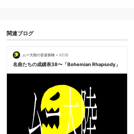
ている。he Official UK Charts Companyが行った、過
去50年間にシングルチャート１位になった曲を集めて
行われたインターネット人気投票にて、ジョン・レノン
の『イマジン』を抜いて第１位へと輝いた。『NIGHT
関連ブログ
AT THE OPERA』
ASIN:B000000OAN
収録。
「まま〜うーうーうー」「ままみや!ままみや!」「がり
れお♪がりれお♪」とか歌ってる曲を聞いたら、コレで
•
ムー大陸の音楽探検
8日前
す。
名曲たちの成績表38〜「Bohemian Rhapsody」