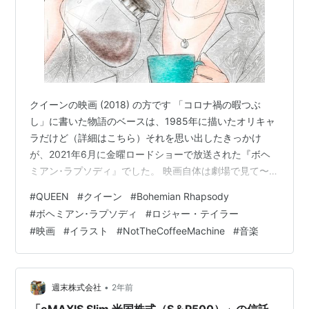
クイーンの映画 (2018) の方です 「コロナ禍の暇つぶ
し」に書いた物語のベースは、1985年に描いたオリキャ
ラだけど（詳細はこちら）それを思い出したきっかけ
が、2021年6月に金曜ロードショーで放送された『ボヘ
ミアン･ラプソディ』でした。 映画自体は劇場で見て〜と
言いたいところだけど見逃してしまい、DVDレンタルで
#
QUEEN
#
クイーン
#
Bohemian Rhapsody
内容を把握。 80s な自分にとってクイーンは 70s の大御
#
ボヘミアン･ラプソディ
#
ロジャー・テイラー
所で、ちょっと管轄外。 正直、リアルタイムで見ていた
#
映画
#
イラスト
#
NotTheCoffeeMachine
#
音楽
「ライブエイド」のシーン目当てで、クイーンの〝大御
所･ラスボス感〟の半端ない再現に、大満足して終了——
といった感じでした。 リンク テレビ放送が始まると——
Twit…
•
週末株式会社
2年前
「eMAXIS Slim 米国株式（S＆P500）」の信託