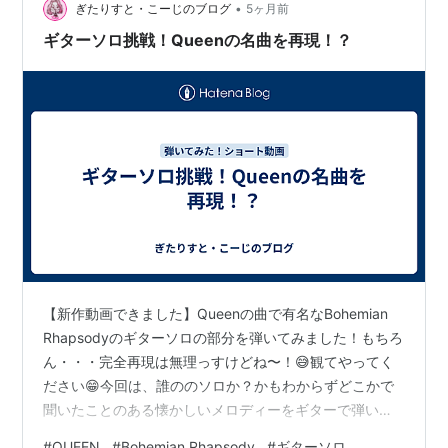
甲斐のある 感じになってま…
•
ぎたりすと・こーじのブログ
5ヶ月前
ギターソロ挑戦！Queenの名曲を再現！？
【新作動画できました】Queenの曲で有名なBohemian
Rhapsodyのギターソロの部分を弾いてみました！もちろ
ん・・・完全再現は無理っすけどね〜！😅観てやってく
ださい😁今回は、誰ののソロか？かもわからずどこかで
聞いたことのある懐かしいメロディーをギターで弾いて
探しました😂クイーンの曲とわかり早速コピーしてみま
#
QUEEN
#
Bohemian Rhapsody
#
ギターソロ