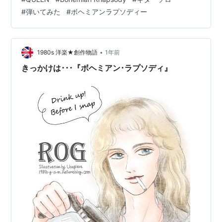
した‼️ちと、リズムなどのニュアンス出すのが難しく苦戦
#
弾いてみた
#
ボヘミアンラプソディー
しました😂ほんと曲名バンド名覚えてないのと、クイー
ンって曲を全く聞いたことないんです。ギタリストでミ
ュージシャンで聞いてないなんてという事だ！とか、変
な奴らによくつっこまれますが・・・😅ビートルズもロ
•
1980s 洋楽★創作物語
1年前
ーリングストーンズもツェッ…
きっかけは･･･『ボヘミアン･ラプソディ』