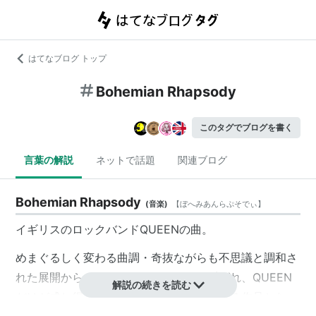
はてなブログ トップ
Bohemian Rhapsody
このタグでブログを書く
言葉の解説
ネットで話題
関連ブログ
Bohemian Rhapsody
(
音楽
)
【
ぼへみあんらぷそでぃ
】
イギリスのロックバンドQUEENの曲。
めまぐるしく変わる曲調・奇抜ながらも不思議と調和さ
れた展開から、『ロックオペラ』とも呼ばれ、QUEEN
解説の続きを読む
だけが成し得ただろうオリジナリティ溢れる作品となっ