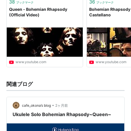
38
36
ブックマーク
ブックマーク
Queen - Bohemian Rhapsody
Bohemian Rhapsody c
(Official Video)
Castellano
www.youtube.com
www.youtube.com
関連ブログ
•
cafe_okona’s blog
2ヶ月前
Ukulele Solo Bohemian Rhapsody~Queen~