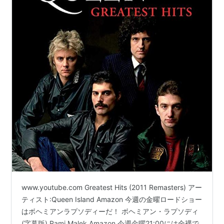
www.youtube.com Greatest Hits (2011 Remasters) アー
ティスト:Queen Island Amazon 今週の金曜ロードショー
はボヘミアンラプソディーだ！ ボヘミアン・ラプソディ
(字幕版) Rami Malek Amazon 今週金曜21:00には全裸で