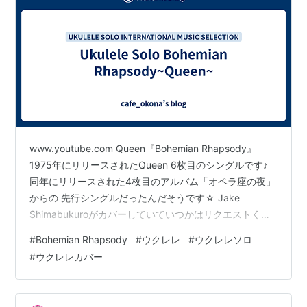
www.youtube.com Queen『Bohemian Rhapsody』
1975年にリリースされたQueen 6枚目のシングルです♪
同年にリリースされた4枚目のアルバム「オペラ座の夜」
からの 先行シングルだったんだそうです☆ Jake
Shimabukuroがカバーしていていつかはリクエストくる
かなー？ とは思ってましたがついに、きちゃいましたー
#
Bohemian Rhapsody
#
ウクレレ
#
ウクレレソロ
😆 全て弾くと6分近くある超大作‼️ 最初と最後を繋げで
#
ウクレレカバー
超ショートバージョンで作ってました🎶 コード譜見た際
には割と簡単かもー♡って思いましたが いやぁやっぱ難
しかったです♪ ショートバージョンなのになかなか練習し