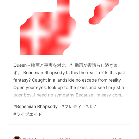
Queen～映画と事実を対比した動画が素晴らし過ぎま
す。 Bohemian Rhapsody Is this the real life? Is this just
fantasy? Caught in a landslide,no escape from reality
Open your eyes, look up to the skies and see I'm just a
poor boy, I need no sympathy Because I'm easy come,
easy go, little high, little low Any way the wind blows…
#
Bohemian Rhapsody
#
フレディ
#
ボノ
#
ライブエイド