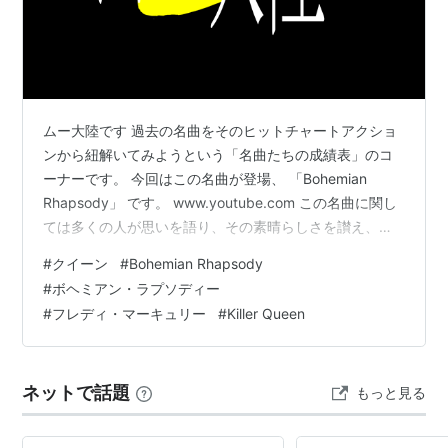
ムー大陸です 過去の名曲をそのヒットチャートアクショ
ンから紐解いてみようという「名曲たちの成績表」のコ
ーナーです。 今回はこの名曲が登場、 「Bohemian
Rhapsody」 です。 www.youtube.com この名曲に関し
ては多くの人が思いを語り、その素晴らしさを讃え、隠
れたエピソードまで伝えられています。同名映画まで制
#
クイーン
#
Bohemian Rhapsody
作されて、皆さんよくご存知だと思います。 従って、今
#
ボヘミアン・ラプソディー
回は出来るだけコーナーの方針に従って、チャートアク
#
フレディ・マーキュリー
#
Killer Queen
ションの数字に沿って話を進めて行くようにしたいと思
います。私個人的にもクイーンやこの曲に対する思いは
あるとは言え、それはもっと強い思いを持つファンの方
ネットで話題
もっと見る
にお任せしたい…