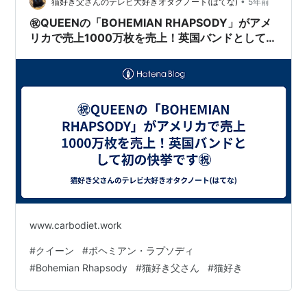
•
猫好き父さんのテレビ大好きオタクノート(はてな)
5年前
㊗️QUEENの「BOHEMIAN RHAPSODY」がアメ
リカで売上1000万枚を売上！英国バンドとして初
の快挙です㊗️
www.carbodiet.work
#
クイーン
#
ボヘミアン・ラプソディ
#
Bohemian Rhapsody
#
猫好き父さん
#
猫好き