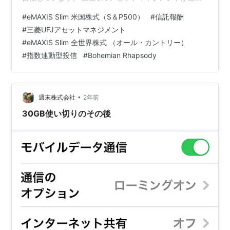
する「eMAXIS Slim 米国株式（S＆P500）」や
#
eMAXIS Slim 米国株式（S＆P500）
#
信託報酬
「eMAXIS Slim 全世界株式（オール・カントリー） 」へ
#
三菱UFJアセットマネジメント
の投資家は、国内投資家が年々増加しています。 そのよ
#
eMAXIS Slim 全世界株式 （オール・カントリー）
うな背景からか、三菱UFJアセットマネジメントは、
#
指数連動型投信
#
Bohemian Rhapsody
2025年1月25日（土）より「eMAXIS Slim 米国株式（S
＆P500）」の信託報酬（…
•
週末株式会社
2年前
30GB使い切りのその後