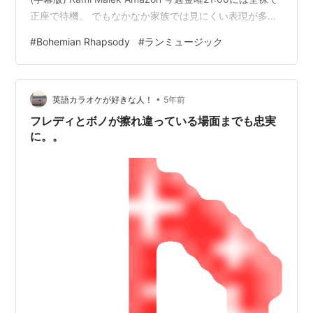
正座で待機。 でもなかなか家族では見にくい表現が多か
ったかも。 久しぶりに2回映画館に見に行った映画。 本
#
Bohemian Rhapsody
#
ランミュージック
来は映画館で大音響で楽しむべきでしょうが、 未見の方
もすでに見られた方もみんなでぜひ見ましょう。
•
英語カラオケが好きな人！
5年前
フレディとボノが擦れ違っている場面までも忠実
に。。