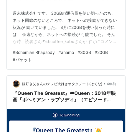
週末株式会社です。 30GBの通信量を使い切ったのち、
ネット回線のないところで、 ネットへの接続ができない
状況が 続いていました。 8月に20GBを使い切った時に
は、 低速ながら、ネットへの接続が 可能でした。 そん
な時、読者さんのid:coffee_kabuさんが すぐにコメント
を投稿して くださいました。 「低速でよければ、 追加
#
Bohemian Rhapsody
#
ahamo
#
30GB
#
20GB
代金を払うことなく、 ネット接続ができますよ。」 との
#
パケット
ことでした。 今回、低速での接続ができなかったのは、
「モバイルデータ通信」が オフになっていたことが 直接
の原因でした。 「モバイルデータ通信」をオンにして、
ネット接続が回復しました。 8月に当時の20G…
•
猫好き父さんのテレビ大好きオタクノート(はてな)
4年前
『Queen The Greatest』👑Queen：2018年映
画『ボヘミアン・ラプソディ』（エピソード
48）