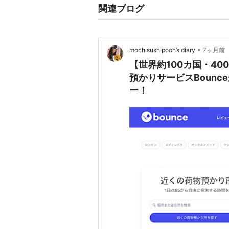
関連ブログ
•
mochisushipooh’s diary
7ヶ月前
【世界約100カ国・4
預かりサービスBoun
ー！