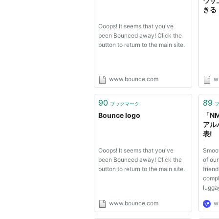
ウザ
きる『
100S
Ooops! It seems that you've
been Bounced away! Click the
button to return to the main site.
www.bounce.com
w
90
89
ブックマーク
Bounce logo
「N
アル
表! 
『Is 
Ooops! It seems that you've
Smoot
bou
been Bounced away! Click the
of ou
button to return to the main site.
frien
compl
lugga
www.bounce.com
w