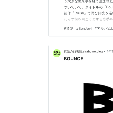
う大きな出来事を経て生まれた
づいていて、タイトルの「Bo
前作『Crush』で再び脚光を
わらず前を向こうとする姿勢
ディの奥には、どこか優しさ
#
音楽
#
BonJovi
#
アルバム
くなるような感覚があります。 「U
「Boun…
•
英語の顔表情.airabuwo.blog
4年
BOUNCE