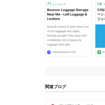
71
58
ブックマーク
Bounce: Luggage Storage
CS
Near Me - Left Luggage &
ーシ
Lockers
ジェネ
| 
Smooth check in and check out
of our luggage and super
friendly people! Very easy and
completely felt at ease my
luggage was safe
www.bounce.com
w
関連ブログ