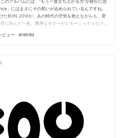
このアルバムには、“もう一度立ち上がる力”が静かに息
unce」にはまさにその想いが込められているんですね。
浴びたBON JOVIが、あの時代の空気を抱えながらも、変
を音に刻んだ一枚。重厚なギターやエモーショナルなメロ
や希望の光が差し込んでいて、聴くたびに心が少しだけ軽
レビュー
#
HRHM
ndivided」の団結、「Everyday」の前進、
前