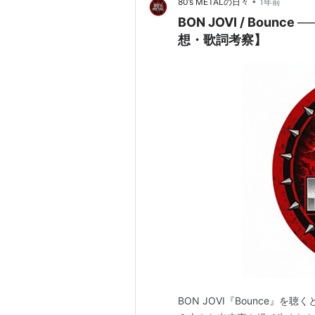
•
80’s METALの日々
1年前
BON JOVI / Bou
想・歌詞考察】
BON JOVI『Bounce』を