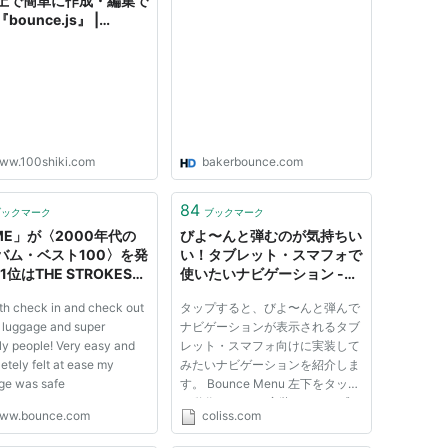
上で簡単に作成・編集で
bounce.js』 |
HIKI
ww.100shiki.com
bakerbounce.com
84
ブックマーク
ブックマーク
ME」が〈2000年代の
びよ〜んと弾むのが気持ちい
バム・ベスト100〉を発
い！タブレット・スマフォで
1位はTHE STROKESの
使いたいナビゲーション -
This It』 -
Bounce Menu
h check in and check out
タップすると、びよ〜んと弾んで
nce.com [ニュース]
r luggage and super
ナビゲーションが表示されるタブ
dly people! Very easy and
レット・スマフォ向けに実装して
etely felt at ease my
みたいナビゲーションを紹介しま
ge was safe
す。 Bounce Menu 左下をタップ
で動作します。 実装はこんな感
ww.bounce.com
coliss.com
じです。 HTML <div
class="device"> <div