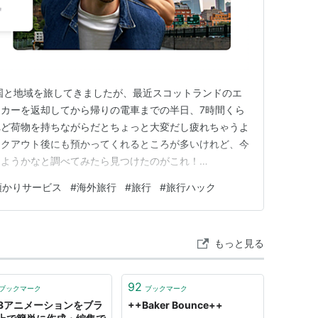
国と地域を旅してきましたが、最近スコットランドのエ
カーを返却してから帰りの電車までの半日、7時間くら
れど荷物を持ちながらだとちょっと大変だし疲れちゃうよ
ックアウト後にも預かってくれるところが多いけれど、今
しようかなと調べてみたら見つけたのがこれ！
荷物預かりサービス！ 聞いたことありますか？ 私はこの
預かりサービス
#
海外旅行
#
旅行
#
旅行ハック
リもあり、日本語にも対応しています◎ Bounce（バウ
、クーポンコード【M…
もっと見る
92
ブックマーク
ブックマーク
S3アニメーションをブラ
++Baker Bounce++