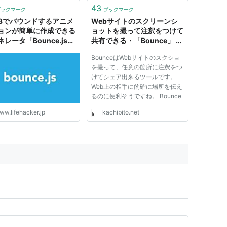
class="screen"> <div
43
ブックマーク
ブックマーク
class="menu"> <ul> <li
S3でバウンドするアニメ
Webサイトのスクリーンシ
class="lock"><a
ョンが簡単に作成できる
ョットを撮って注釈をつけて
href="">Lock</a></l...
レータ「Bounce.js」
共有できる・「Bounce」 -
ライフハッカー・ジャパン
かちびと.net
BounceはWebサイトのスクショ
を撮って、任意の箇所に注釈をつ
けてシェア出来るツールです。
Web上の相手に的確に場所を伝え
るのに便利そうですね。 Bounce
ww.lifehacker.jp
kachibito.net