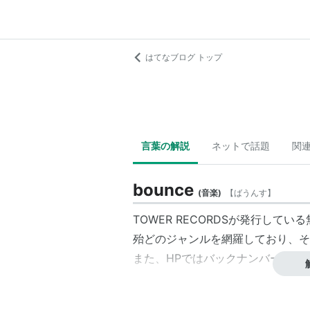
はてなブログ トップ
言葉の解説
ネットで話題
関
bounce
(
音楽
)
【
ばうんす
】
TOWER RECORDSが発行して
殆どのジャンルを網羅しており、そ
また、HPではバックナンバーが見