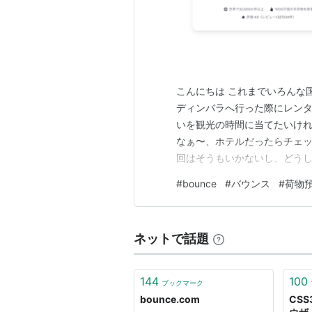
こんにちは これまでいろんな
ディンバラへ行った際にレンタ
いを観光の時間に当てたいけ
なぁ〜、ホテルだったらチェ
回はそうもいかないし、どう
Bounce（バウンス）という
#
bounce
#
バウンス
#
荷物
時初めて知りました！ 実はアプ
ンス） ↑こちらのリンクから
ネットで話題
144
100
ブックマーク
bounce.com
CS