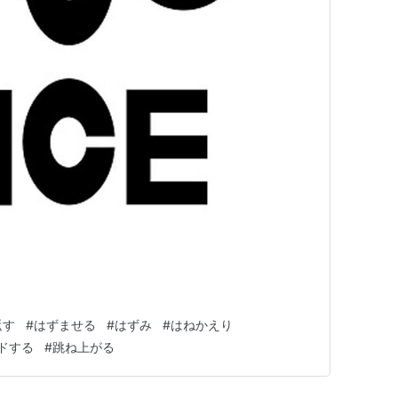
返す
#
はずませる
#
はずみ
#
はねかえり
ドする
#
跳ね上がる