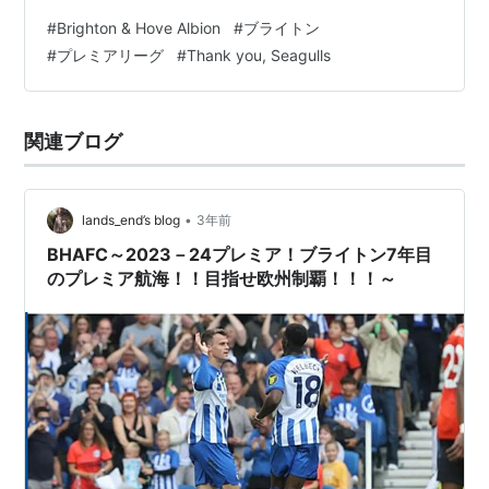
に！！ 20世紀末のどん底だったチームを、現地で応援し
#
Brighton & Hove Albion
#
ブライトン
たことがある自分としては、信じられないと言うか、嬉
#
プレミアリーグ
#
Thank you, Seagulls
しいと言うか、誇らしいと言うか、色んな感情が沸き上
がる中で迎えた7年目のシーズンでした。 シーズン終え
て頭に浮かぶのは、このワードしかありません。 野戦病
関連ブログ
院 正直、2023-24シーズンのブライトンほど、このワー
ドが当てはまるチームは記憶…
•
lands_end’s blog
3年前
BHAFC～2023－24プレミア！ブライトン7年目
のプレミア航海！！目指せ欧州制覇！！！～