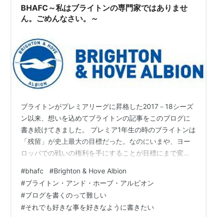
BHAFC～私はブライトンの専門家ではありませ
ん。ごめんなさい。～
ブライトンがプレミアリーグに昇格した2017－18シーズ
ン以来、想いを込めてブライトンの記事をこのブログに
書き続けてきました。 プレミア1年生の時のブライトンは
「残留」が史上最大の目標だった。なのにいまや、ヨー
ロッパでの戦いの権利を手にすることが目標にまで変わ
った。 そんなブライトンの躍進ぶりに驚き、喜び、狂喜
#
bhafc
#
Brighton & Hove Albion
乱舞していたら、予想外のまさかの事態に巻き込まれて
#
ブライトン・アンド・ホーブ・アルビオン
しまい、暫く記事の更新が出来ずにいました。 悩んだけ
#
ブログを書くのって難しい
ど、どうしたらいいのか判らず、想うことを書くことに
#
それでも好きな事を好きなように書きたい
しました。 私は、ただのブライトン好きの素人サポータ