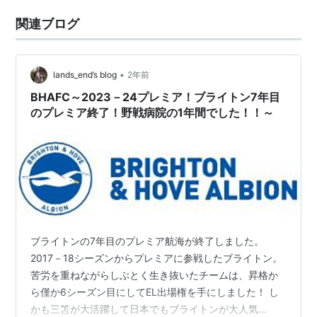
関連ブログ
•
lands_end’s blog
2年前
BHAFC～2023－24プレミア！ブライトン7年目
のプレミア終了！野戦病院の1年間でした！！～
ブライトンの7年目のプレミア航海が終了しました。
2017－18シーズンからプレミアに参戦したブライトン。
苦労を重ねながらしぶとく生き抜いたチームは、昇格か
ら僅か6シーズン目にしてEL出場権を手にしました！ し
かも三笘が大活躍して日本でもブライトンが大人気