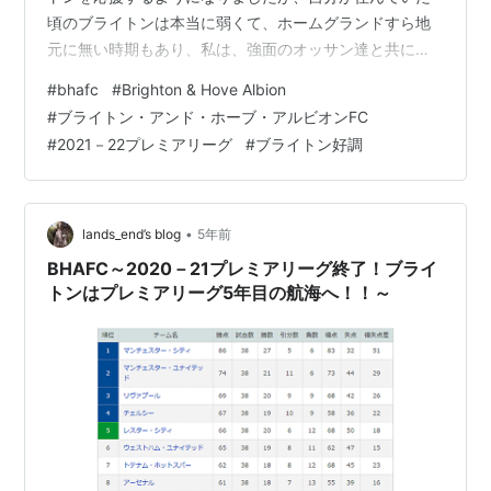
頃のブライトンは本当に弱くて、ホームグランドすら地
元に無い時期もあり、私は、強面のオッサン達と共に地
方に遠征しながら応援していました。 そんな弱かったチ
#
bhafc
#
Brighton & Hove Albion
ームが、2016－17シーズンに2部で2位となりプレミア昇
#
ブライトン・アンド・ホーブ・アルビオンFC
格を勝ち取ってからは、日本に居ながらにして映像を見
#
2021－22プレミアリーグ
#
ブライトン好調
ながら応援できることになり、時代は変わるものだな
ぁ・・・と。 1年でも長くプレミアで戦う姿を見せて欲し
いと願いながら応援し続けて4年、正直、胃の痛くなるシ
ーズンしかありません…
•
lands_end’s blog
5年前
BHAFC～2020－21プレミアリーグ終了！ブライ
トンはプレミアリーグ5年目の航海へ！！～