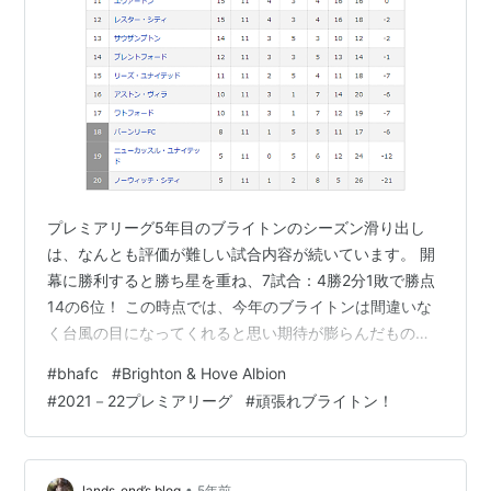
プレミアリーグ5年目のブライトンのシーズン滑り出し
は、なんとも評価が難しい試合内容が続いています。 開
幕に勝利すると勝ち星を重ね、7試合：4勝2分1敗で勝点
14の6位！ この時点では、今年のブライトンは間違いな
く台風の目になってくれると思い期待が膨らんだもの
の、同時に第6節と7節は1勝1分ながら得点は僅かに1しか
#
bhafc
#
Brighton & Hove Albion
なく、昨年までの得点欠乏症が再発しているような気が
#
2021－22プレミアリーグ
#
頑張れブライトン！
して心配だと書いたところ・・・ 第8節は最下位相手に
まさかのスコアレスドロー！！ 大いに順位が下がるかと
思ったら・・・8試合：4勝3分1敗：勝点15の4位！ なん
で順位が上がるのか謎でした。 それでも、まだ運がある
•
lands_end’s blog
5年前