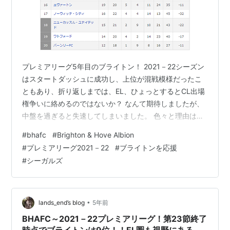
プレミアリーグ5年目のブライトン！ 2021－22シーズン
はスタートダッシュに成功し、上位が混戦模様だったこ
ともあり、折り返しまでは、EL、ひょっとするとCL出場
権争いに絡めるのではないか？ なんて期待しましたが、
中盤を過ぎると失速してしまいました。 色々と理由はあ
りますが、やっぱり、一番の理由は得点力不足です。 本
#
bhafc
#
Brighton & Hove Albion
当に、どうして点取り屋をお金掛けてでも獲得しないの
#
プレミアリーグ2021－22
#
ブライトンを応援
か？謎が深まったシーズン中盤でした。 ブライトンの
#
シーガルズ
2021－22年プレミアリーグの途中経過をまとめておきま
す。
•
lands_end’s blog
5年前
BHAFC～2021－22プレミアリーグ！第23節終了
時点でブライトンは9位！！EL圏も視野にある