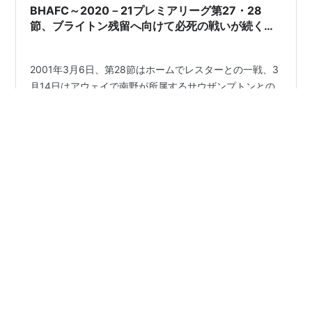
BHAFC～2020－21プレミアリーグ第27・28
節、ブライトン残留へ向けて必死の戦いが続く！
～
2001年3月6日、第28節はホームでレスターとの一戦、3
月14日はアウェイで南野が所属するサウザンプトンとの
第29節を戦った我が愛するブライトンは、悶え苦しみな
がら必死に戦い続けています。 点さえ取れれば、点さえ
取れれば、なんとか建て直せればと思ったいましたが、
シーズン最終盤に至っては、戦術とか戦略よりも、気持
#
bhafc
#
Brighton & Hove Albion
ちです！ 来年もプレミアで戦いたい！その気持ちを全員
#
2020－21プレミア第28節
#
ブライトン残留への戦い
が共有できれば、きっと勝てるはず！ そう信じて最近は
試合を観ています。 2020－21シーズン第27節・ブライ
トンVSレスター戦、第28節（アウェイ）ブライトンVSサ
ウザンプトン戦の記録を残しておきます。
•
lands_end’s blog
5年前
BHAFC～2020－21プレミアリーグ第26節（アウ
ェイ）ブライトンVSウェストブロムウィッチ戦！
なんでゴールが決まらない？！！～