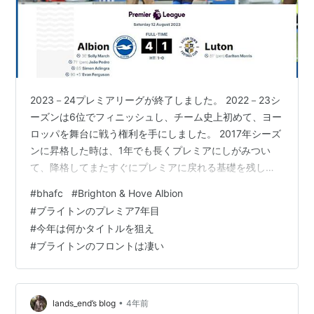
2023－24プレミアリーグが終了しました。 2022－23シ
ーズンは6位でフィニッシュし、チーム史上初めて、ヨー
ロッパを舞台に戦う権利を手にしました。 2017年シーズ
ンに昇格した時は、1年でも長くプレミアにしがみつい
て、降格してまたすぐにプレミアに戻れる基礎を残して
欲しいなぁ・・・ と言う感じでかなり消極的な願いを抱
#
bhafc
#
Brighton & Hove Albion
きながら、プレミア初陣となったマンC戦を観て感涙して
#
ブライトンのプレミア7年目
いたのに・・・。 そのブライトンが！ヨーロッパを戦場
#
今年は何かタイトルを狙え
に戦う日が来るなんて！！ もう今度は消極的な願いはし
#
ブライトンのフロントは凄い
ません。 目指せ、欧州制覇！ です。 ブライトンのプレ
ミアリーグ7年目が始まったので、思うことをまとめてお
きます。
•
lands_end’s blog
4年前