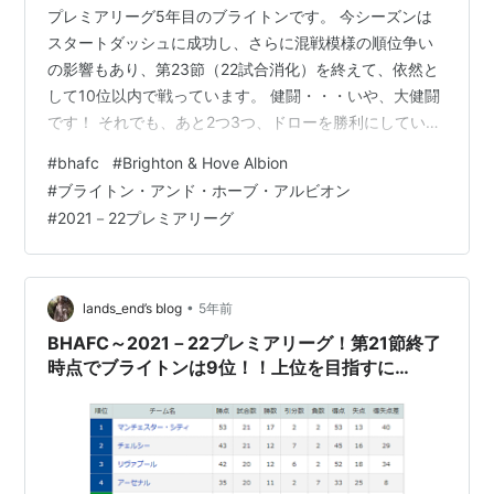
プレミアリーグ5年目のブライトンです。 今シーズンは
スタートダッシュに成功し、さらに混戦模様の順位争い
の影響もあり、第23節（22試合消化）を終えて、依然と
して10位以内で戦っています。 健闘・・・いや、大健闘
です！ それでも、あと2つ3つ、ドローを勝利にしていれ
ば、EL出場権は手の届く範囲でしたし、CL出場権だって
#
bhafc
#
Brighton & Hove Albion
夢ではなかったと思うので、歯痒い気持ちもあります。
#
ブライトン・アンド・ホーブ・アルビオン
プレミアリーグの冬の移籍市場は1月31日まで空いていま
#
2021－22プレミアリーグ
す。点取り屋の補強は無いのでしょうか・・・。 ブライ
トンの2021－22年プレミアリーグの途中経過を簡単にま
とめておきます。
•
lands_end’s blog
5年前
BHAFC～2021－22プレミアリーグ！第21節終了
時点でブライトンは9位！！上位を目指すに
は・・・～