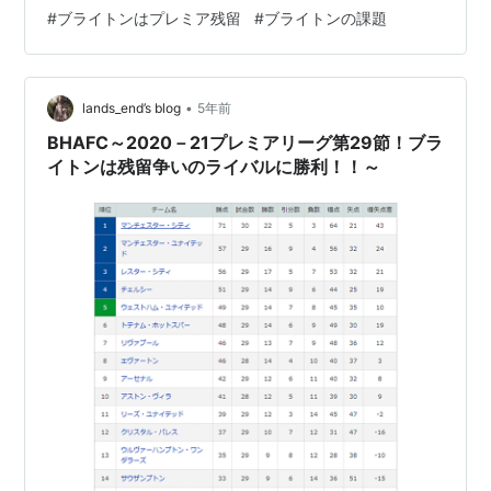
熱くなりました。 ポッター監督が就任して2年、例年以
#
ブライトンはプレミア残留
#
ブライトンの課題
上に苦しい日々が続いた2020－21プレミアリーグにおけ
るブライトンの結果について、記事にまとめておきま
す。
•
lands_end’s blog
5年前
BHAFC～2020－21プレミアリーグ第29節！ブラ
イトンは残留争いのライバルに勝利！！～