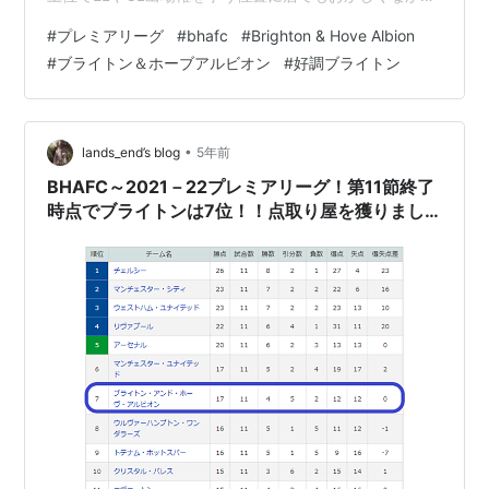
たのに・・・と言う思いが強く残ります。 歯痒さの残る
#
プレミアリーグ
#
bhafc
#
Brighton & Hove Albion
前半戦となりました。 ブライトンの2021－22年プレミア
#
ブライトン＆ホーブアルビオン
#
好調ブライトン
リーグ前半戦を簡単にまとめておきます。
•
lands_end’s blog
5年前
BHAFC～2021－22プレミアリーグ！第11節終了
時点でブライトンは7位！！点取り屋を獲りまし
ょうよ！！！～