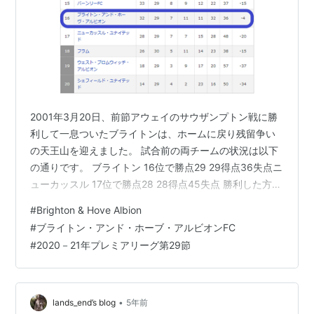
2001年3月20日、前節アウェイのサウザンプトン戦に勝
利して一息ついたブライトンは、ホームに戻り残留争い
の天王山を迎えました。 試合前の両チームの状況は以下
の通りです。 ブライトン 16位で勝点29 29得点36失点ニ
ューカッスル 17位で勝点28 28得点45失点 勝利した方
が、一歩前に出れるわけであり、重要な一戦でした。 サ
#
Brighton & Hove Albion
ウザンプトンに勝利して勢いを維持して試合に臨めれ
#
ブライトン・アンド・ホーブ・アルビオンFC
ば、きっとかてると思っていましたが・・・ 来年もプレ
#
2020－21年プレミアリーグ第29節
ミアで戦いたいという気持ちが前面に出た試合になりま
した。 2020－21シーズン第29節・ブライトンVSニュー
カッスル戦の記録を残しておきます。
•
lands_end’s blog
5年前