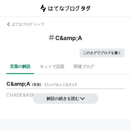
はてなブログ トップ
C&amp;A
このタグでブログを書く
言葉の解説
ネットで話題
関連ブログ
C&amp;A
(
音楽
)
【
ちゃげあんどあすか
】
CHAGE&ASKAの略称。
解説の続きを読む