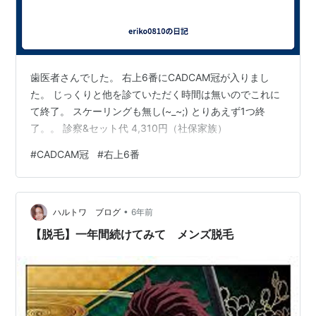
歯医者さんでした。 右上6番にCADCAM冠が入りまし
た。 じっくりと他を診ていただく時間は無いのでこれに
て終了。 スケーリングも無し(~_~;) とりあえず1つ終
了。。 診察&セット代 4,310円（社保家族）
#
CADCAM冠
#
右上6番
•
ハルトワ ブログ
6年前
【脱毛】一年間続けてみて メンズ脱毛