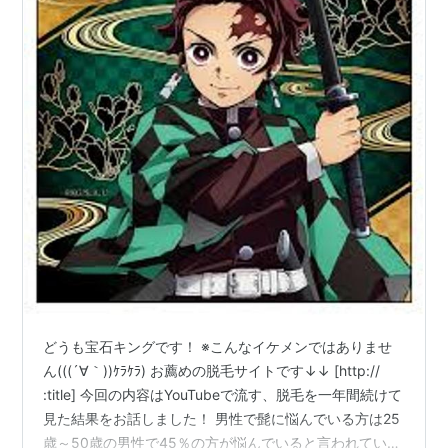
どうも宝石キングです！ ※こんなイケメンではありませ
ん(((´∀｀))ｹﾗｹﾗ) お薦めの脱毛サイトです↓↓ [http://
:title] 今回の内容はYouTubeで流す、脱毛を一年間続けて
見た結果をお話しました！ 男性で髭に悩んでいる方は25
歳～50歳の男性で45％の方が悩んでいると言われていま