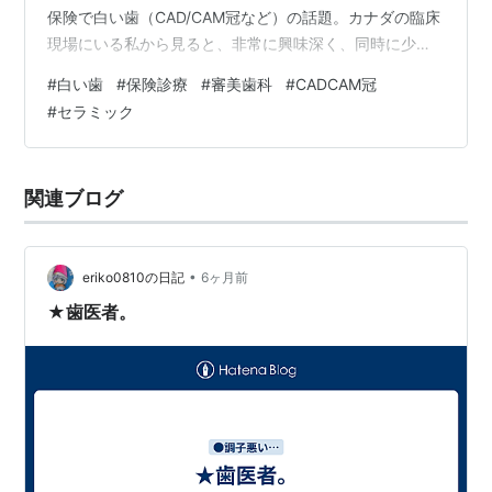
保険で白い歯（CAD/CAM冠など）の話題。カナダの臨床
現場にいる私から見ると、非常に興味深く、同時に少し
複雑な気持ちになります。 独特の材料を使っての
#
白い歯
#
保険診療
#
審美歯科
#
CADCAM冠
CAD/CAM冠や、新しく保険適用となったCAD/CAMブリ
#
セラミック
ッジ。これらは日本の皆保険制度が生んだ苦肉の策であ
り、限られた予算内で安く治療を行うための知恵の結晶
といえます。コンピューター技術で金属を使わない修復
関連ブログ
物を作れる点は素晴らしいですが、北米の現場で
CAD/CAMといえば、基本的にはセラミッ…
•
eriko0810の日記
6ヶ月前
★歯医者。