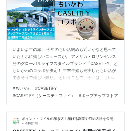
いよいよ年の瀬。 今年のちい活納めも近いかなと思って
いたカホに嬉しいニュースが。 アメリカ・ロサンゼルス
発のグローバルライフスタイルブランド「CASETiFY」と
ちいかわのコラボが決定！ 年末年始も充実したちい活が
できそうで嬉しい限り。 ということで、今回は、ちいか
わ x CASETiFYコラボについてレポートしますね！ ※1月2
#
ちいかわ
#
CASETiFY
日 ちいかわ x CASETiFYコラボのポップアップストアに
#
CASETiFY（ケースティファイ）
#
ポップアップストア
行った際のレポートを追記しました。 ※1月3日 ちいかわ
x CASETiFYコラボのポップアップストアでの購入品の開
封・使用レポートを追記しました。 ※この記事の画像
ポイント・マイルの稼ぎ方！稼げる副業や節約方法を公開！
は、CASETiFYのHPからお借りし…
•
4時間前