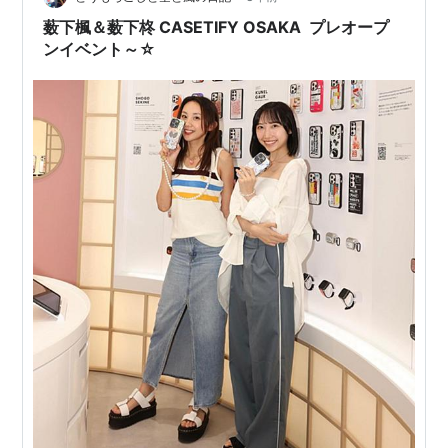
す。 「CASETiFY（ケースティファイ）…
薮下楓＆薮下柊 CASETIFY OSAKA プレオープ
ンイベント～☆