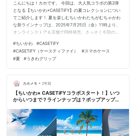
こんにちは！カホです。 今回は、大人気コラボの第2弾
となる【ちいかわ×CASETiFY】の夏コレクションについ
てご紹介します！ 夏を楽しむちいかわたちがむちゃかわ
な新ラインナップは、2025年7月25日（金）11時より、
オンラインストア＆店舗で同時発売。さっそく今回の注
目ポイントをチェックしていきましょう♪ ＜あわせて読み
#
ちいかわ
#
CASETiFY
たい＞ ちいかわ×CASETiFYコラボ第2弾とは？ 【発売
#
CASETiFY（ケースティファイ）
#
スマホケース
日】 【販売場所】 商品ラインナップ＆注目グッズ ◯ ち
#
夏
#
うきわグリップ
いかわ サマーパーティー スマホストラップ ◯ サニーズ
コレクティブルイヤホンケース ◯ うきわ コレクティブ
ルグリップスタンド カホの注目ポイント＆おすすめ…
•
カホメモ
2年前
【ちいかわ× CASETiFYコラボスタート！】いつ
からいつまで？ラインナップは？ポップアップス
トアはどこ？原宿？店舗限定の商品も？