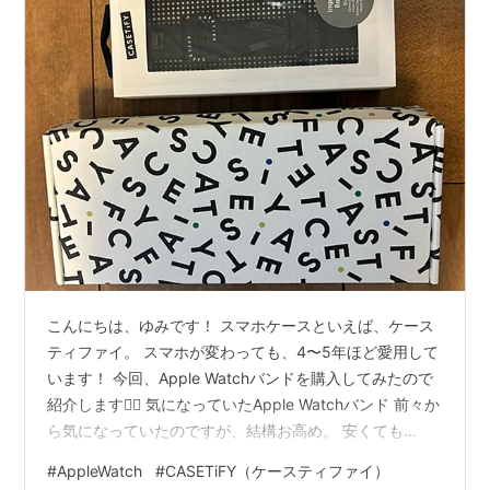
こんにちは、ゆみです！ スマホケースといえば、ケース
ティファイ。 スマホが変わっても、4〜5年ほど愛用して
います！ 今回、Apple Watchバンドを購入してみたので
紹介します🙋‍♀️ 気になっていたApple Watchバンド 前々か
ら気になっていたのですが、結構お高め。 安くても
7,000円ほどなので、 ほとんどの期間をウォッチ購入時
#
AppleWatch
#
CASETiFY（ケースティファイ）
の純正バンドで過ごしてきた私にはちょっと高い…笑 で