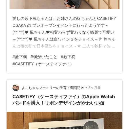
愛しの薮下楓ちゃんは、お姉さんの柊ちゃんとCASETIFY
OSAKA の プレオープンイベントに行ったようです～
(*^_^*)❤️ 楓ちゃん❤️相変わらず変わりなく綺麗で可愛い
～(*^_^*)❤️ 楓ちゃんは白ワイン🍷をチョイス～☆ 柊ちゃ
んは檜の枡で日本酒🍶をチョイス～☆ 二人で乾杯🍷🍶 そ
のあと二人でタイ料理店に行き タイビール🍺とカオマン
#
薮下楓
#
楓がいたこと
#
薮下柊
ガイを満喫したようです～☆ 柊ちゃん、楓ちゃんの近況
#
CASETiFY（ケースティファイ）
写真をアップしてくれてありがとう✨ またよろしくお願
いしますm(_ _)m✨ 待ってます～(^o^)ノ♪
•
よこちゃんファミリーの子育て奮闘記☀️
5ヶ月前
CASETiFY（ケースティファイ）のApple Watch
バンドを購入！リボンデザインがかわいい🎀