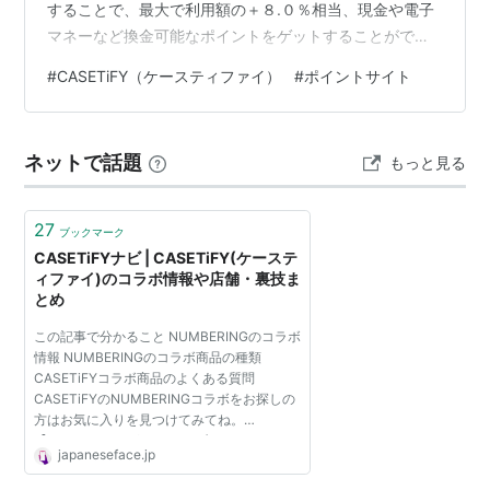
することで、最大で利用額の＋８.０％相当、現金や電子
マネーなど換金可能なポイントをゲットすることができ
ます。 ここでは、ポイントサイトの中で、
#
CASETiFY（ケースティファイ）
#
ポイントサイト
CASETiFY（ケースティファイ）の申込みは、どのポイン
トサイトを経由するとお得に利用できるのか比較・検討
してみました。 CASETiFY（ケースティファイ）のポイ
ネットで話題
もっと見る
ントサイト別のポイント付与率を比較してみた ポイント
サイト名 ポイント還元率 当ブログ特典 楽天リーベイツ
（Rebates） +3.5…
27
ブックマーク
CASETiFYナビ | CASETiFY(ケーステ
ィファイ)のコラボ情報や店舗・裏技ま
とめ
この記事で分かること NUMBERINGのコラボ
情報 NUMBERINGのコラボ商品の種類
CASETiFYコラボ商品のよくある質問
CASETiFYのNUMBERINGコラボをお探しの
方はお気に入りを見つけてみてね。
【NUMBERINGがCASETiFY(ケースティファ
japaneseface.jp
イ)とコラボ開催！】 CASETiFY(...