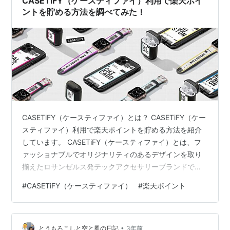
CASETiFY（ケースティファイ）利用で楽天ポイ
ントを貯める方法を調べてみた！
CASETiFY（ケースティファイ）とは？ CASETiFY（ケー
スティファイ）利用で楽天ポイントを貯める方法を紹介
しています。 CASETiFY（ケースティファイ）とは、フ
ァッショナブルでオリジナリティのあるデザインを取り
揃えたロサンゼルス発テックアクセサリーブランドで
す。 CASETiFY（ケースティファイ）では、iPhoneケー
#
CASETiFY（ケースティファイ）
#
楽天ポイント
ス、Apple Watchバンド等、個性あふれるデザインと耐
久性を兼ね合わせたアイテムを展開しています。 ここで
は、そんなCASETiFY（ケースティファイ）を利用して、
•
楽天ポイントを貯める方法について紹介したいと思いま
とうもろこしと空と風の日記
3年前