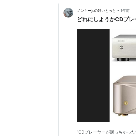
•
ノンキーjr.の好いとっと
1年前
どれにしようかCDプレーヤー
”CDプレーヤーが逝っちゃった