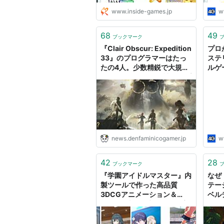
www.inside-games.jp
w
68
49
ブックマーク
『Clair Obscur: Expedition
プロ
33』のプログラマーはたっ
ステ
たの4人。少数精鋭で大規模
ルゲ
ゲームを開発する秘訣は「プ
が，
ログラマーがプログラムを極
ムデ
力書かない」ことだった
［CE
【CEDEC2025】
news.denfaminicogamer.jp
w
42
28
ブックマーク
『学園アイドルマスター』内
なぜ
製ツールで作った高品質
テー
3DCGアニメーション＆
ベル
Unityの映像再生システム実
テク
装事例【CEDEC2025】｜
202
ゲームメーカーズ