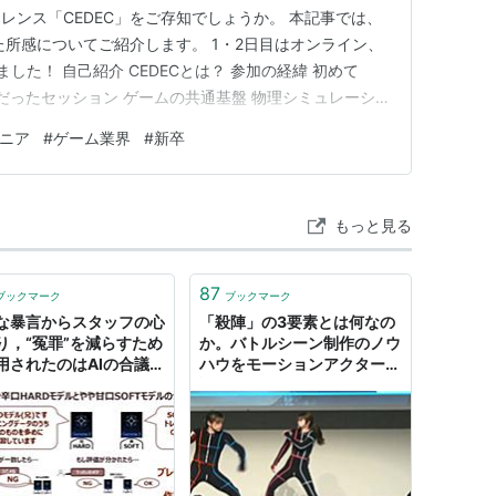
レンス「CEDEC」をご存知でしょうか。 本記事では、
た所感についてご紹介します。 1・2日目はオンライン、
した！ 自己紹介 CEDECとは？ 参加の経緯 初めて
的だったセッション ゲームの共通基盤 物理シミュレーシ
おわりに 自己紹介 四年制のゲームプログラムを学べる専
ニア
#
ゲーム業界
#
新卒
に入社。 現在は入社後の研修を経て現場に入り、自社
もっと見る
87
ブックマーク
ブックマーク
な暴言からスタッフの心
「殺陣」の3要素とは何なの
り，“冤罪”を減らすため
か。バトルシーン制作のノウ
用されたのはAIの合議制
ハウをモーションアクターが
［CEDEC 2025］
語る！［CEDEC 2025］