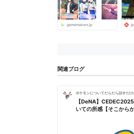
gamemakers.jp
jp
関連ブログ
ポケモンについてだらだら話すだけ
【DeNA】CEDEC2
いての所感【そこからか