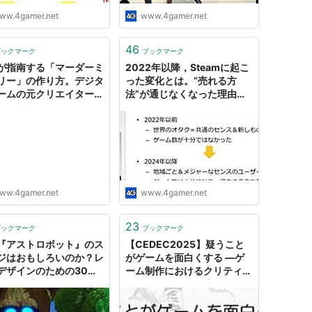
ww.4gamer.net
www.4gamer.net
46
ブックマーク
ブックマーク
が指南する「マーダーミ
2022年以降，Steamに起こ
リー」の作り方。デジタ
った変化とは。“売れる方
ームの元クリエイター
法”が通じなくなった理由
その構造の面白さやゲー
と，2000万円で動き出した
ザインのコツを語る
試み［CEDEC 2025］
DEC 2025］
ww.4gamer.net
www.4gamer.net
23
ブックマーク
ブックマーク
『アストロボット』のス
【CEDEC2025】疑うこと
ジはおもしろいのか？レ
がゲームを面白くする ―ゲ
デザインのための30の
ーム制作におけるクリティカ
ニック【CEDEC
ル・シンキングの応用―｜だ
5】
らねこ