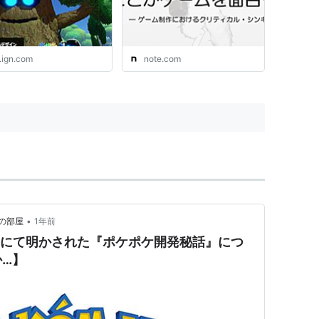
.ign.com
note.com
•
の部屋
1年前
025にて明かされた『ポケポケ開発秘話』につ
…】