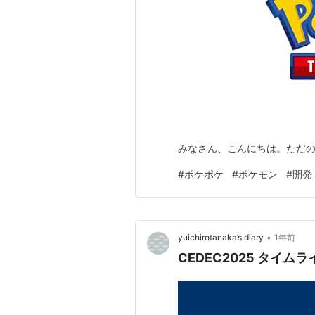
みなさん、こんにちは。ただ
#
ポケポケ
#
ポケモン
#
開発
•
yuichirotanaka’s diary
1年前
CEDEC2025 タイ