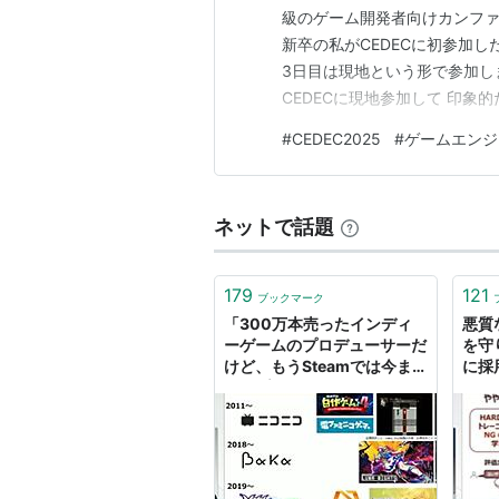
級のゲーム開発者向けカンファ
新卒の私がCEDECに初参加し
3日目は現地という形で参加しま
CEDECに現地参加して 印象
ョン&グラフィックス 報告会 
#
CEDEC2025
#
ゲームエンジ
門学校を卒業後、アドグローブ
開発ゲームに携わってい…
ネットで話題
179
121
ブックマーク
「300万本売ったインディ
悪質
ーゲームのプロデューサーだ
を守
けど、もうSteamでは今ま
に採
でのプロデュースでは限界か
だった
もしれない」
【CEDEC2025】 | インサイ
ド