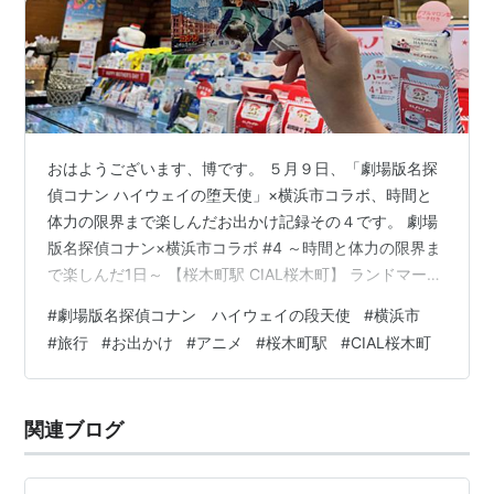
おはようございます、博です。 ５月９日、「劇場版名探
偵コナン ハイウェイの堕天使」×横浜市コラボ、時間と
体力の限界まで楽しんだお出かけ記録その４です。 劇場
版名探偵コナン×横浜市コラボ #4 ～時間と体力の限界ま
で楽しんだ1日～ 【桜木町駅 CIAL桜木町】 ランドマーク
プラザをあとにして、ランドマークプラザから桜木町駅
#
劇場版名探偵コナン ハイウェイの段天使
#
横浜市
へ向かう通路を歩いていきました。 桜木町駅に着くと、
#
旅行
#
お出かけ
#
アニメ
#
桜木町駅
#
CIAL桜木町
こんな太い柱にもコナンが！（笑）。ほんとあちこちに
コナンです。 次はこの桜木町駅隣接の「CIAL桜木町」へ
行きます。こちらも商業施設なのですが、テナントのお
関連ブログ
店のいくつかが、オリジナルステッカーの対象店となっ
ています。 いくつか…