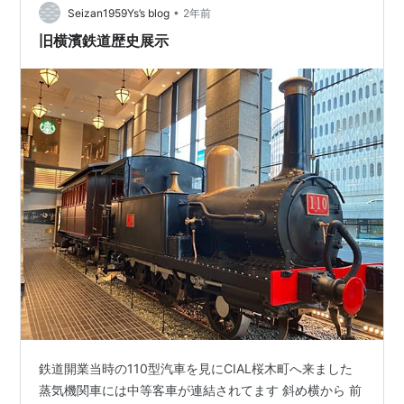
•
Seizan1959Ys’s blog
2年前
旧横濱鉄道歴史展示
鉄道開業当時の110型汽車を見にCIAL桜木町へ来ました
蒸気機関車には中等客車が連結されてます 斜め横から 前