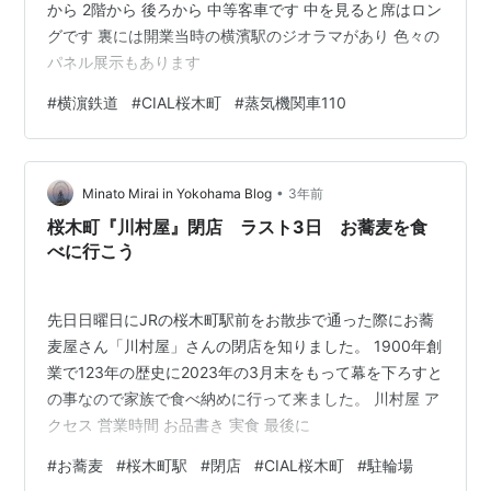
から 2階から 後ろから 中等客車です 中を見ると席はロン
グです 裏には開業当時の横濱駅のジオラマがあり 色々の
パネル展示もあります
#
横濵鉄道
#
CIAL桜木町
#
蒸気機関車110
•
Minato Mirai in Yokohama Blog
3年前
桜木町『川村屋』閉店 ラスト3日 お蕎麦を食
べに行こう
先日日曜日にJRの桜木町駅前をお散歩で通った際にお蕎
麦屋さん「川村屋」さんの閉店を知りました。 1900年創
業で123年の歴史に2023年の3月末をもって幕を下ろすと
の事なので家族で食べ納めに行って来ました。 川村屋 ア
クセス 営業時間 お品書き 実食 最後に
#
お蕎麦
#
桜木町駅
#
閉店
#
CIAL桜木町
#
駐輪場