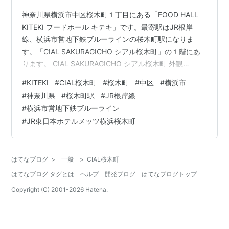
神奈川県横浜市中区桜木町１丁目にある「FOOD HALL
KITEKI フードホール キテキ」です。最寄駅はJR根岸
線、横浜市営地下鉄ブルーラインの桜木町駅になりま
す。「CIAL SAKURAGICHO シアル桜木町」の１階にあ
ります。 CIAL SAKURAGICHO シアル桜木町 外観
「FOOD HALL KITEKI フードホール キテキ」の近くには
#
KITEKI
#
CIAL桜木町
#
桜木町
#
中区
#
横浜市
「KITCHEN JO’S （キッチン ジョーズ）」「DINING &
#
神奈川県
#
桜木町駅
#
JR根岸線
BAR BAYSIDE ダイン&バー ベイサイド」「桜木町de焼肉
#
横浜市営地下鉄ブルーライン
DOURAKU」「あきよし」「まるりゅう」「串カツ田
#
JR東日本ホテルメッツ横浜桜木町
中」「The Meat Cafe Ojima ミー…
はてなブログ
>
一般
>
CIAL桜木町
はてなブログ タグとは
ヘルプ
開発ブログ
はてなブログトップ
Copyright (C) 2001-
2026
Hatena.