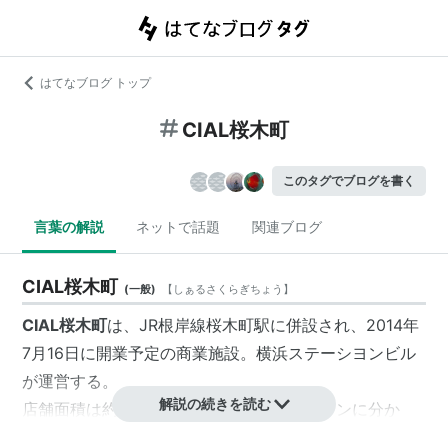
はてなブログ トップ
CIAL桜木町
このタグでブログを書く
言葉の解説
ネットで話題
関連ブログ
CIAL桜木町
(
一般
)
【
しぁるさくらぎちょう
】
CIAL桜木町
は、JR根岸線桜木町駅に併設され、2014年
7月16日に開業予定の商業施設。
横浜ステーシヨンビル
が運営する。
解説の続きを読む
店舗面積は約4,000m²、店舗は以下の4ゾーンに分か
れ、計37店舗が入る。