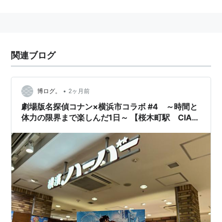
「紅葉坂ギャラリー」（デリ惣菜、スイーツ、ベー
カリー、飲食、ドラッグストアなど18店舗）
「YOKOHAMA BAZAR」（雑貨、カフェ、生花など
10店舗）
関連ブログ
「停車場ビュッフェ」（飲食5店舗）
「横濱情報プラザ」（クロークサービス、横濱銘品
•
博ログ。
2ヶ月前
館、書籍、コンビニの4店舗）
劇場版名探偵コナン×横浜市コラボ #4 ～時間と
コンセプトは、『横濱 ノスタルジック REVUE』で、横
体力の限界まで楽しんだ1日～ 【桜木町駅 CIAL
桜木町】
濱のもつ明治ロマン、大正レトロの雰囲気を取り入れた
華やかな駅商業を開発し 横浜エリア全体の回遊起点を
目指す。