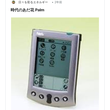
•
日々を彩るエネルギー
2年前
PEG-SJ30 [2002年8月発売] 「Hawaii」 'hwai'
時代のあだ花 Palm
PEG-NX70V [2002年10月発売] 「Cordoba」 'crdb'
PEG-NX60 [2002年10月発売]
PEG-SJ33 [2003年1月発売] 「Mcdonald」 'mcnd'
PEG-NZ90 [2003年1月発売] 「Granada」 'grnd'
PEG-TG50 [2003年3月発売] 「Verona」 'vrna'
PEG-NX73V [2003年6月発売] 「Toledo」 'tldo'
PEG-NX80V [2003年6月発売] 「Madrid」 'mdrd'
PEG-UX50 [2003年8月発売] 「Primeur」 'prmr'
PEG-TJ25 [2003年10月発売] 「Gohan」 'goha'
PEG-TJ37 [2004年2月発売] 「Luke」 'luke'
PEG-TH55 [2004年2月発売] 「Atom」 'atom'
PEG-TH55DK [2004年9月発売]
PEG-VZ90 [2004年9月発売]
*1
:
カラーバリエーションを含めない。