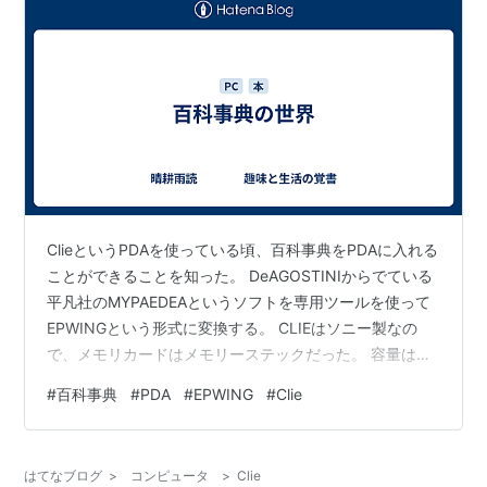
ClieというPDAを使っている頃、百科事典をPDAに入れる
ことができることを知った。 DeAGOSTINIからでている
平凡社のMYPAEDEAというソフトを専用ツールを使って
EPWINGという形式に変換する。 CLIEはソニー製なの
で、メモリカードはメモリーステックだった。 容量は、
最大１２８MB。 通勤時は、もっぱら青空文庫にあった
#
百科事典
#
PDA
#
EPWING
#
Clie
「銭形平次捕物控」とか「右門捕物帖」を読んでたの
で、世界が広がった。 同じくDeAGONITINIで、学研の
Super日本語大辞典も作った。 これは、漢和+国語+古語
はてなブログ
>
コンピュータ
>
Clie
+類義語+ことわざ の総合辞書である。 さらに、小学館