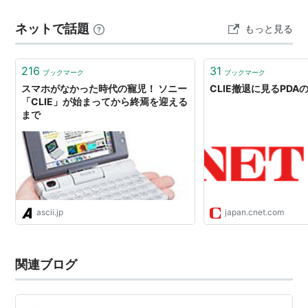
48機種になる。
という問題がありますが、アルファベットの認識エリア
以下は日本に於て発売された全Clie。
ネットで話題
もっと見る
と数字の認識エリアを分ける事で解決しています。 たっ
左から機種名、発売年月、コードネーム、ID
たこれだけのことで認識ミスをなくす事ができるのです
から、目から鱗でした。 仕事の…
PEG-S300 [2000年9月発売] 「Pda1Mono」 'eref'
216
31
ブックマーク
ブックマーク
PEG-S300D
スマホがなかった時代の寵児！ ソニー
CLIE撤退に見るPDA
「CLIE」が始まってから終焉を迎える
PEG-S500C [2000年9月発売] 「Pda1Color」 'cref'
まで
PEG-S500C/D
PEG-N700C [2001年4月発売] 「Yosemite」 'ysmt'
PEG-N600C [2001年8月発売] 「Yellowstone」
'ystn'
PEG-N750C [2001年9月発売] 「Yosemite2」
ascii.jp
japan.cnet.com
'ysm2'
PEG-T400 [2001年12月発売] 「Venice」 'vnce'
PEG-T600C [2001年12月発売] 「Modena」 'mdna'
関連ブログ
PEG-NR70 [2002年3月発売] 「Redwood」 'rdwd'
PEG-T650C [2002年6月発売] 「Naples」 'npls'