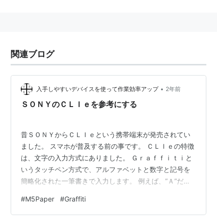
る。
本家Palm社よりも早くPalmOS 5を導入したり、
ハイレ
ゾ
・ワイドハイレゾという概念の定着を実現したり、
CLIEのために独自のCPUを開発するなどSony自体も積
関連ブログ
極的であったと言えるだろう。
•
入手しやすいデバイスを使って作業効率アップ
2年前
その完成度と人気から本家Palm、Visorを日本市場から
ＳＯＮＹのＣＬＩｅを参考にする
撤退させ、唯一の日本語版PalmOS搭載PDAシリーズと
なったが、2005年7月をもってソニーはCLIEの生産を
昔ＳＯＮＹからＣＬＩｅという携帯端末が発売されてい
終了。結果的には、SONYは日本からPalmOSを搭載し
ました。 スマホが普及する前の事です。 ＣＬＩｅの特徴
たPDAを滅ぼした形となった。
は、文字の入力方式にありました。 Ｇｒａｆｆｉｔｉと
沿革は「
Palm
」を参照。
いうタッチペン方式で、アルファベットと数字と記号を
簡略化された一筆書きで入力します。 例えば、”Ａ”だっ
機種名一覧
たら、”Λ”のように入力します。 キーボードには劣ります
#
M5Paper
#
Graffiti
派生種も合わせて日本では25種
*1
。海外も含めると計
が、そこそこ高速に入力できました。この方式
は、”Ｚ”と”２”、”Ｉ”と”１”などの入力の区別がつかない