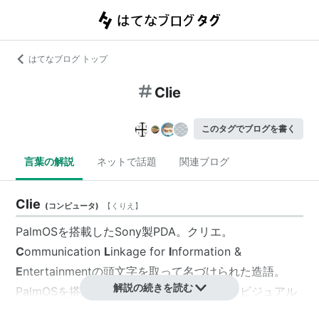
はてなブログ トップ
Clie
このタグでブログを書く
言葉の解説
ネットで話題
関連ブログ
Clie
(
コンピュータ
)
【
くりえ
】
PalmOS
を搭載したSony製PDA。
クリエ
。
C
ommunication
L
inkage for
I
nformation &
E
ntertainmentの頭文字を取って名づけられた造語。
解説の続きを読む
PalmOSを搭載したPDAの中でもオーディオビジュアル
面を特化しエンターテイメント性に優れたことで知られ