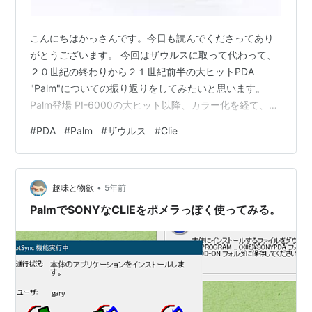
こんにちはかっさんです。今日も読んでくださってあり
がとうございます。 今回はザウルスに取って代わって、
２０世紀の終わりから２１世紀前半の大ヒットPDA
"Palm"についての振り返りをしてみたいと思います。
Palm登場 PI-6000の大ヒット以降、カラー化を経て、イ
ンターネットに繋がったりと、どんどん高機能になって
#
PDA
#
Palm
#
ザウルス
#
Clie
いくザウルス。 カラーモデル（カラーザウルス）は、弁
当箱のような分厚く大きなサイズとなり、直後に一転し
て小さなカラーモデル（ザウルスカラーポケット）が出
•
たのですが、色の再現性もイマイチ。加えて液晶の輝度
趣味と物欲
5年前
が暗かったのは致命的でした。にも関わらず価格は１０
PalmでSONYなCLIEをポメラっぽく使ってみる。
万円近かったですし、そんな感…