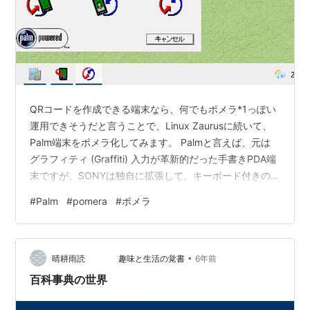
QRコードを作成できる端末なら、何でもポメラ*1っぽい
運用できそうだと言うことで、Linux Zaurusに続いて、
Palm端末をポメラ化してみます。 Palmと言えば、元は
グラフィティ (Graffiti) 入力が革新的だった手書きPDA端
末ですが、SONYは独自に拡張して、キーボード付きの
Palm端末 CLIEを何機種も出しています。 キーボードが
#
Palm
#
pomera
#
ポメラ
付いた機種じゃないとポメラ化する意味が無いでしょう
から、今回は、CLIE PEG-NX73V *2をターゲットにして
みます。 CLIE PEG-NX73Vがどんな端末なのか動画にし
•
てみましたが、今見ても機能盛り沢山で、当時のPDAの
晴耕雨読 趣味と生活の覚書
6年前
すごさが分かり…
百科事典の世界