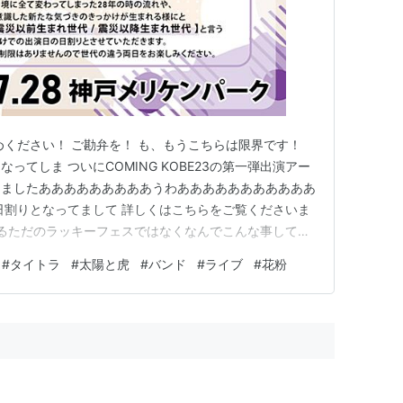
めください！ ご勘弁を！ も、もうこちらは限界です！
ってしま ついにCOMING KOBE23の第一弾出演アー
りましたあああああああああうわあああああああああああ
日割りとなってまして 詳しくはこちらをご覧くださいま
れるただのラッキーフェスではなくなんでこんな事してる
けたら！ 会場での募金も必ずよろしくお願いします！
#
タイトラ
#
太陽と虎
#
バンド
#
ライブ
#
花粉
りませんのでそれぞれのカミコベをお楽しみくださいね！
して…