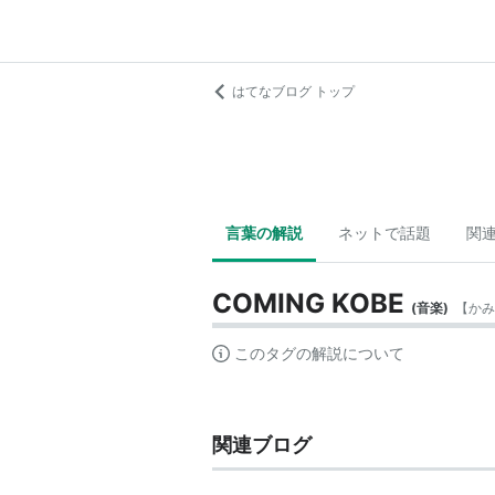
はてなブログ トップ
言葉の解説
ネットで話題
関
COMING KOBE
(
音楽
)
【
かみ
このタグの解説について
関連ブログ