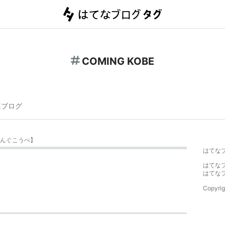
COMING KOBE
連ブログ
んぐこうべ
】
はてな
はてな
はてな
Copyrig