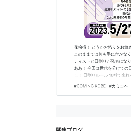
花粉様！ どうかお怒りをお鎮
このままでは何も手に付かなくな
ティストと日割りが発表にな
ああ！ 今回は世代を分けての
し！ 日割りルール 無料で来
のか少しでも気になっていただ
#
COMING KOBE
#
カミコベ
そして来場者の年齢制限はあ
からの今回のカミコベに力を貸
関連ブログ