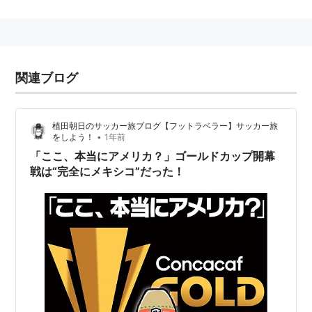
カー大会。
北中米・カリブ海の国々によって争われる大会だが、
CONCACAF以外のサッカー連盟から招待国として招か
れる場合もある。アメリカ合衆国で開催されるが、メキ
関連ブログ
シコと共催の場合もある。
1941年から1961年にかけて、中米・カリブ海諸国によ
植田朝日のサッカー旅ブログ【フットラベラー】サッカー旅
•
をしよう！
1年前
るCCCF選手権として開催。1963年、北中米・カリブ海
「ここ、本当にアメリカ？」ゴールドカップ開幕
諸国に広がり
CONCACAF選手権
と変わる。1991年、
戦は“完全にメキシコ”だった！
CONCACAFゴールドカップとして生まれ変わり現在に
至る。
歴代大会結果
CONCACAF選手権