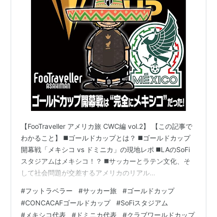
年
開催国
優勝国
準優勝国
1963
エルサルバドル
コスタリカ
エスサルバドル
年
1965
グアテマラ
メキシコ
グアテマラ
年
1967
ホンジュラス
グアテマラ
メキシコ
年
1969
コスタリカ
コスタリカ
グアテマラ
年
【FooTraveller アメリカ旅 CWC編 vol.2】 【この記事で
1971
トリニダード・トバ
メキシコ
ハイチ
わかること】 ◼️ゴールドカップとは？ ◼️ゴールドカップ
年
ゴ
開幕戦「メキシコ vs ドミニカ」の現地レポ ◼️LAのSoFi
1973
ハイチ
ハイチ
トリニダード・トバ
スタジアムはメキシコ！？ ◼️サッカーとラテン文化、そ
年
ゴ
して社会問題が交差するアメリカのリアル
1977
メキシコ
メキシコ
ハイチ
【FooTraveller アメリカ旅 CWC編 vol.2】 ◆“ロサンゼル
#
フットラベラー
#
サッカー旅
#
ゴールドカップ
年
スはメキシコ！？” ◆ゴールドカップとは？ ◆客席はほ
#
CONCACAFゴールドカップ
#
SoFiスタジアム
ぼメキシカン！ ◆5万人越えでも少ないメキシカン
1981
ホンジュラス
ホンジュラ
エルサルバドル
#
メキシコ代表
#
ドミニカ代表
#
クラブワールドカップ