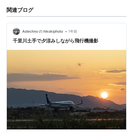
関連ブログ
•
Astechno の hikokiphoto
1年前
千里川土手で夕涼みしながら飛行機撮影