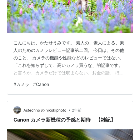
こんにちは、かたせうみです。 素人の、素人による、素
人のためのカメラレビュー記事第二回。 今日は、その他
のこと。 カメラの機能や性能などのレビューではない、
「これを知らずして、高いカメラ買うな」的記事です。
と言うか、カメラだけでは収まらない、お金の話。 ほん
とカメラって、お金かかるし、素人には怖い代物だ
#
カメラ
#
Canon
わ〜・・。 前回記事はこちら↓です。
www2.kataseumi.com 高い機材は当然周辺機器が高く、
家計を圧迫、あっぷあっぷ 高い機材は、周辺機器も桁違
•
いに高いと言うことを、承知の上で買っても、経済辛
Astechno の hikokiphoto
2年前
い。 正直、ここまでお金がかかるのかと、驚愕キョーち
Canon カメラ新機種の予感と期待 【雑記】
ゃん。 R5markⅡは、バッテリー…