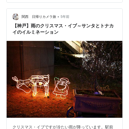
く80％以上の確率で実現すると思う。 R3と同じ積層型
センサーを搭載してくるのか？？？ 具体的に上がってき
ている機種は、中堅機種のR6Mark3。現行モデル発売後
•
関西 日帰りカメラ旅
5年前
2年が経過…
【神戸】雨のクリスマス・イブ～サンタとトナカ
イのイルミネーション
クリスマス・イブですが冷たい雨が降っています。駅前