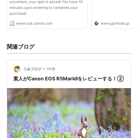
anywhere, your spot is saved! You have 10
minutes upon entering to complete your
purchase!
www.usa.canon.com
www.gizmodo.jp
関連ブログ
•
うみブログ
1年前
素人がCanon EOS R5MarkIIをレビューする！②