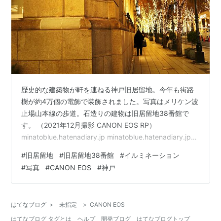
歴史的な建築物が軒を連ねる神戸旧居留地。今年も街路
樹が約4万個の電飾で装飾されました。写真はメリケン波
止場山本線の歩道。石造りの建物は旧居留地38番館で
す。 （2021年12月撮影 CANON EOS RP）
minatoblue.hatenadiary.jp minatoblue.hatenadiary.jp
minatoblue.hatenadiary.jp minatoblue.hatenadiary.jp
#
旧居留地
#
旧居留地38番館
#
イルミネーション
#
写真
#
CANON EOS
#
神戸
はてなブログ
>
未指定
>
CANON EOS
はてなブログ タグとは
ヘルプ
開発ブログ
はてなブログトップ