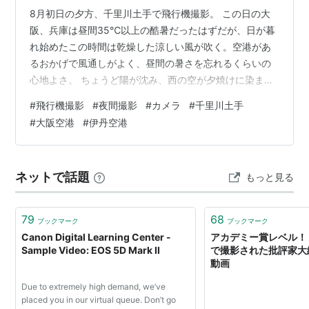
8月初日の夕方、千里川土手で飛行機撮影。 この日の大
阪、兵庫は昼間35℃以上の酷暑だったはずだが、日が暮
れ始めたこの時間は乾燥した涼しい風が吹く。空港があ
るおかげで風通しがよく、昼間の暑さを忘れるくらいの
心地よさ。 ちょうど陽が沈み、西の空が夕焼けに染ま
る。 平日だがいつもと違い、夏休み中の子供の姿もちら
#
飛行機撮影
#
夜間撮影
#
カメラ
#
千里川土手
ほら。まもなくオープンする予定の豊中つばさ公園"ma-
#
大阪空港
#
伊丹空港
jika"ができると多くの見物人で賑わうだろう。
astechno.hatenablog.com ふと正面からJALのB737が離
陸のためこちらへ向かってきたが、通常の進入ポイント
ネットで話題
もっと見る
であるW2を通り過ぎて滑走路端までやってきた。 滑走路
端に向…
79
68
ブックマーク
ブックマーク
Canon Digital Learning Center -
アカデミー賞レベル！ Ca
Sample Video: EOS 5D Mark II
で撮影された批評家大絶
動画
Due to extremely high demand, we’ve
placed you in our virtual queue. Don’t go