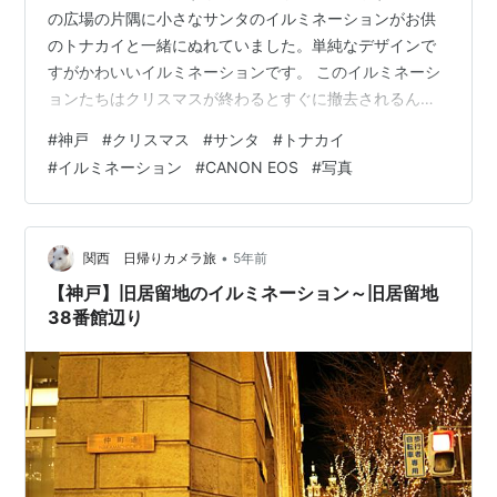
の広場の片隅に小さなサンタのイルミネーションがお供
のトナカイと一緒にぬれていました。単純なデザインで
すがかわいいイルミネーションです。 このイルミネーシ
ョンたちはクリスマスが終わるとすぐに撤去されるんだ
なと思うと、雨がいっそう冷たく感じられ、何やら残念
#
神戸
#
クリスマス
#
サンタ
#
トナカイ
でせつない気持ちになりました。 （2021年12月撮影 機
#
イルミネーション
#
CANON EOS
#
写真
材：CANON EOS RP） minatoblue.hatenadiary.jp
minatoblue.hatenadiary.jp minatoblue.hatenadiary.jp
minatoblue.hatenadiary.jp
•
関西 日帰りカメラ旅
5年前
【神戸】旧居留地のイルミネーション～旧居留地
38番館辺り