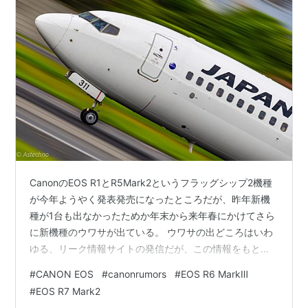
CanonのEOS R1とR5Mark2というフラッグシップ2機種
が今年ようやく発表発売になったところだが、昨年新機
種が1台も出なかったためか年末から来年春にかけてさら
に新機種のウワサが出ている。 ウワサの出どころはいわ
ゆる、リーク情報サイトの発信だが、この情報をもとに
色々なYouTuberが動画にしている。これまでの実績から
#
CANON EOS
#
canonrumors
#
EOS R6 MarkⅢ
特定のサイトからの情報はメーカーと裏で繋がっている
#
EOS R7 Mark2
のか、概ね信ぴょう性が高いので恐らく、話半分ではな