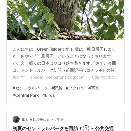
こんにちは、GreenFielderです！ 実は、昨日帰国しまし
た。何やら「一旦帰国」ということになっております
が、久し振りの日本はやはり落ち着きます。 さて、今回
は、セントラルパーク訪問（前回記事はコチラ↓）の後
編です！ onedayhike.hatenablog.com 1. Tutle Pondに
て "The Lake"、"The Ramble"を経て"Belvedere
#
セントラルパーク
#
野鳥
#
フクロウ
#
写真
Castle"という小高い丘まで達した後、下って"Turtle
#
Central Park
#
Birds
Pond"の畔まで降りてきました。"Belvedere Castle"から
見下ろした際には、殆ど鳥は（冬には沢山いた水鳥含
め）見えませんでした。果たして何…
•
山と写真と毎日と
3年前
初夏のセントラルパークを再訪！① ～公共交通