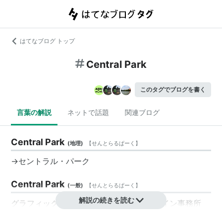
はてなブログ トップ
Central Park
このタグでブログを書く
言葉の解説
ネットで話題
関連ブログ
Central Park
(
地理
)
【
せんとらるぱーく
】
→
セントラル・パーク
Central Park
(
一般
)
【
せんとらるぱーく
】
解説の続きを読む
グラフィックデザイナーの山田信男のデザイン事務所