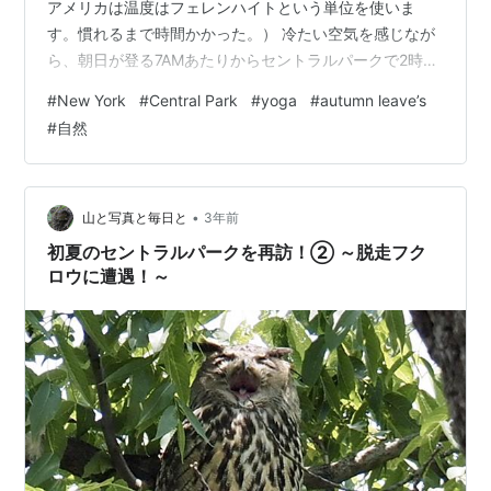
アメリカは温度はフェレンハイトという単位を使いま
す。慣れるまで時間かかった。） 冷たい空気を感じなが
ら、朝日が登る7AMあたりからセントラルパークで2時間
程度YOGAをしてきました。 鳥の声や風の音を聞いて、
#
New York
#
Central Park
#
yoga
#
autumn leave’s
緑と土の匂いを嗅いで、朝日の暖かさを体で感じなが
#
自然
ら、まさに自然と一体となってSadhanaができました。
自然の恩恵を受けて体の悪いものが浄化されエナジーが
体に漲った気がします。 YOGAを通して意識が高まり感
覚が研ぎ澄まされたからか、心が穏やかで静かな状態を
•
山と写真と毎日と
3年前
保つことができるよう…
初夏のセントラルパークを再訪！② ～脱走フク
ロウに遭遇！～