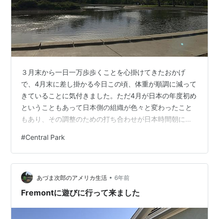
３月末から一日一万歩歩くことを心掛けてきたおかげ
で、4月末に差し掛かる今日この頃、体重が順調に減って
きていることに気付きました。ただ4月が日本の年度初め
ということもあって日本側の組織が色々と変わったこと
もあり、その調整のための打ち合わせが日本時間朝にぶ
ち込まれるために夜ご飯をゆっくり食べられなくなった
#
Central Park
影響もあるかと考えてます。健康的ではありませんが、
結果オーライということで散歩に加えて、バランスの取
れた食事を心がけていきたいものです（常にファースト
•
フード及びお菓子の誘惑との戦いです）。 私の散歩につ
あづま次郎のアメリカ生活
6年前
いてですが、朝は大通りも車の交通量が少ないので静か
Fremontに遊びに行って来ました
だし、散歩していて気持ちいいのですが、朝の１時…