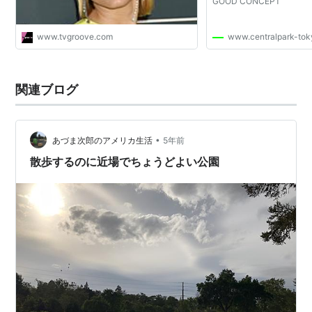
GOOD CONCEPT
www.tvgroove.com
www.centralpark-to
関連ブログ
•
あづま次郎のアメリカ生活
5年前
散歩するのに近場でちょうどよい公園