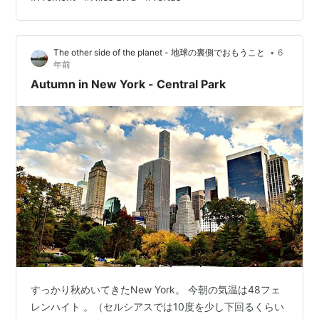
うわけでシリコンバレーからだと約30分程度のドライブ
になりますがFremontまで行っていました。ここフリモ
ントはシリコンバレーには該当しない説が有力？のよう
•
The other side of the planet - 地球の裏側でおもうこと
6
です。 通りに行けば分かる、と言われたけど…実際に行
年前
ってみてと納得しました。 確かにSilicon Valley側では見
Autumn in New York - Central Park
たこ…
すっかり秋めいてきたNew York。 今朝の気温は48フェ
レンハイト 。（セルシアスでは10度を少し下回るくらい