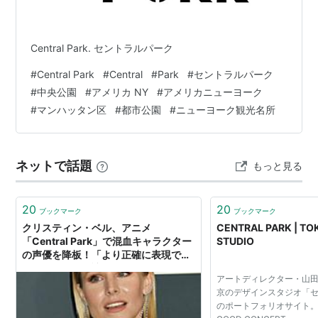
Central Park. セントラルパーク
#
Central Park
#
Central
#
Park
#
セントラルパーク
#
中央公園
#
アメリカ NY
#
アメリカニューヨーク
#
マンハッタン区
#
都市公園
#
ニューヨーク観光名所
ネットで話題
もっと見る
20
20
ブックマーク
ブックマーク
クリスティン・ベル、アニメ
CENTRAL PARK | TO
「Central Park」で混血キャラクター
STUDIO
の声優を降板！「より正確に表現でき
る人にこの役を譲ることができて嬉し
アートディレクター・山
く思います」
京のデザインスタジオ「
のポートフォリオサイト。GO