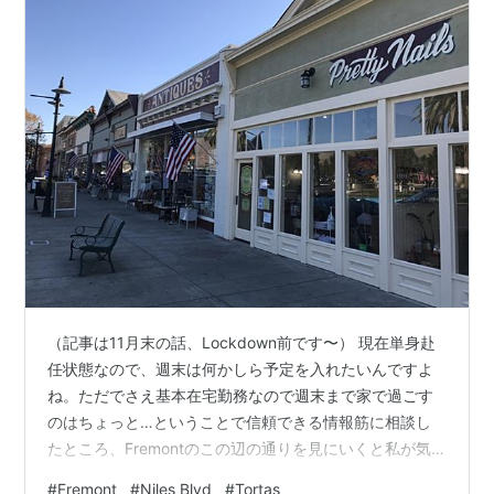
（記事は11月末の話、Lockdown前です〜） 現在単身赴
任状態なので、週末は何かしら予定を入れたいんですよ
ね。ただでさえ基本在宅勤務なので週末まで家で過ごす
のはちょっと…ということで信頼できる情報筋に相談し
たところ、Fremontのこの辺の通りを見にいくと私が気
にいること間違いなし！と太鼓判を押されました。 とい
#
Fremont
#
Niles Blvd
#
Tortas