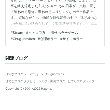
事を終え帰宅した主人公のいつもの日常が、突如一変し
て追われる恐怖に襲われるスリリングなホラー作品で
す。 短編ながらも、物騒な時代背景の中で、逃げ場のな
い恐怖に追い詰められていく緊張感が特徴です。 こんな
人におすすめ ・追われる恐怖が好きな人 ・短編ホラー作
#
Steam
#
ヒトコワ系
#
海外ホラーゲーム
品が好きな人 ・特定の時代をテーマにした物語が好きな
#
Chugunovkos
#
心理ホラー
#
サイコホラー
人 あらすじ 舞台はソビエト連邦崩壊後の、荒涼とした雰
囲気漂うアパートの一室。 仕事を終えて帰宅した主人公
が、夕食の準備やゴミ捨て、部屋の片付けといった、ご
関連ブログ
く平凡な家事をこなす日常から物語が始まります。 夜が
更けるにつれ、「誰かに監視…
はてなブログ
>
未指定
>
Chugunovkos
はてなブログ タグとは
ヘルプ
開発ブログ
はてなブログトップ
Copyright (C) 2001-
2026
Hatena.