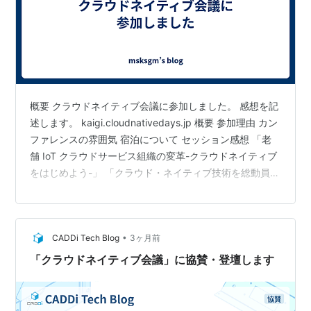
概要 クラウドネイティブ会議に参加しました。 感想を記
述します。 kaigi.cloudnativedays.jp 概要 参加理由 カン
ファレンスの雰囲気 宿泊について セッション感想 「老
舗 IoT クラウドサービス組織の変革-クラウドネイティブ
をはじめよう-」 「クラウド・ネイティブ技術を総動員し
てオンプレミス中心の病院システムのクラウド化を推進
する挑戦」 「Shift Left O11y in Retail - サンエーが実践
する開発への Datadog 活用の最前線」 「ユーザー体験
•
CADDi Tech Blog
3ヶ月前
を可視化する非同期処理の分散トレーシングと SLI 計
測：ジョブキューを跨ぐコンテキスト伝搬の仕組み」 …
「クラウドネイティブ会議」に協賛・登壇します