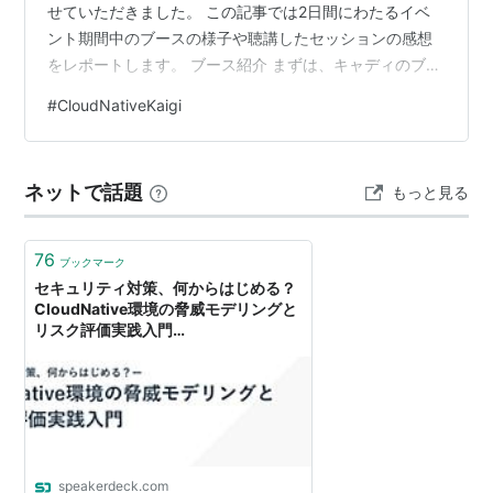
せていただきました。 この記事では2日間にわたるイベ
ント期間中のブースの様子や聴講したセッションの感想
をレポートします。 ブース紹介 まずは、キャディのブー
スについて紹介します！ ブースでは、 私たちが取り組む
#
CloudNativeKaigi
製造業にまつわる課題を知っていただくための「30秒図
面捜索チャレンジ」を実施したり、おすすめの Claude
Code Skills を共有するボードを用意しました。 以下が実
ネットで話題
もっと見る
際に寄っていただいた皆さんに記載いただいたボードの
写真です。おすすめ Claude Code Ski…
76
ブックマーク
セキュリティ対策、何からはじめる？
CloudNative環境の脅威モデリングと
リスク評価実践入門
#cloudnativekaigi
speakerdeck.com