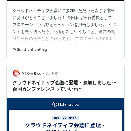
クラウドネイティブ会議にご参加いただいた皆さま本当
にありがとうございました！ 今回私は実行委員として、
プロモーション活動とセッションを担当しました。 イベ
ントを走り切った今、記憶が新しいうちにと、運営の裏
側や当日の様子などの雑記です。 プロポーザル約180件
と、現地1,000人の期待に応えるぞ！ 今回、2月の1ヶ月
#
CloudNativeKaigi
間を通して行われたプロポーザル募集では、約180件の応
募が集まりました。 地方開催のカンファレンスとしては
多い方だとおもいますし、参加申し込みに関しても、2月
•
末までの先行申込み時点で300人を突破し、早い段階で
VTRyo Blog
3ヶ月前
このイベントに対する界隈の熱量の高さを感じていまし
クラウドネイティブ会議に登壇・参加しました 〜
た。 今回、実行委員では…
合同カンファレンスっていいね〜