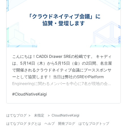
こんにちは！CADDi Drawer SREの松嶋です。 キャディ
は、5月14日（木）から5月15日（金）の2日間、名古屋
で開催されるクラウドネイティブ会議にブーススポンサ
ーとして協賛します！ 当日は弊社のSREやPlatform
Engineeringに関わるメンバーを中心に7名が現地の会場
を訪れる予定です。 会場でお会いできるのを楽しみにし
#
CloudNativeKaigi
ていますので、ぜひ弊社のブースに足を運んでいただけ
ると嬉しいです。 協賛の背景 キャディは、「モノづくり
産業のポテンシャルを解放する」をミッションに掲げ、
はてなブログ
>
未指定
>
CloudNativeKaigi
世界最大の産業である製造業向けのAIデータプラットフ
はてなブログ タグとは
ヘルプ
開発ブログ
はてなブログトップ
ォームを提供しています。 私たちは、製造業におい…