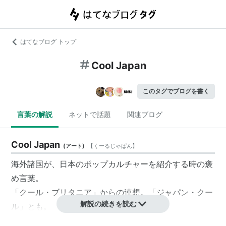
はてなブログ トップ
Cool Japan
このタグでブログを書く
言葉の解説
ネットで話題
関連ブログ
Cool Japan
(
アート
)
【
くーるじゃぱん
】
海外諸国が、日本のポップカルチャーを紹介する時の褒
め言葉。
「クール・ブリタニア」からの連想。「ジャパン・クー
解説の続きを読む
ル」とも。