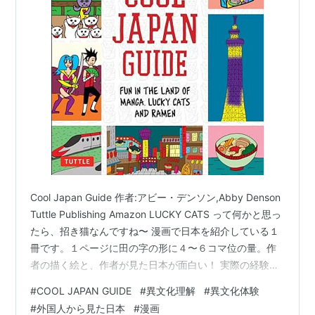
Cool Japan Guide 作者:アビー・デンソン,Abby Denson
Tuttle Publishing Amazon LUCKY CATS って何かと思っ
たら、招き猫なんですね〜 漫画で日本を紹介している１
冊です。１ページに田の字の形に４〜６コマ位の量。作
者の描く絵と、作者が見た日本が面白い！ 実際の経験を
振り返り、漫画にして、感想や発見や学んだこと等が描
#
COOL JAPAN GUIDE
#
異文化理解
#
異文化体験
かれています。 漫画にしては、吹き出しでも文字数が多
#
外国人から見た日本
#
漫画