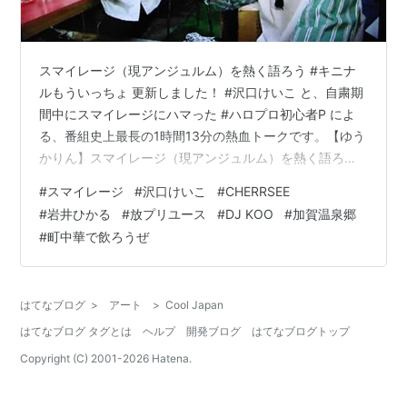
スマイレージ（現アンジュルム）を熱く語ろう #キニナ
ルもういっちょ 更新しました！ #沢口けいこ と、自粛期
間中にスマイレージにハマった #ハロプロ初心者P によ
る、番組史上最長の1時間13分の熱血トークです。【ゆう
かりん】スマイレージ（現アンジュルム）を熱く語ろう
【キニナルもういっちょ】 https://t.co/lZYEzjLdMS
#
スマイレージ
#
沢口けいこ
#
CHERRSEE
pic.twitter.com/Ht4EHCmCtZ— もういっちょTV【公
#
岩井ひかる
#
放プリユース
#
DJ KOO
#
加賀温泉郷
式】 (@moichoTV) June 28, 2020 アンジュルムではな
#
町中華で飲ろうぜ
く、スマイレージってところが面白い。 岩井ひかるバー
スデー 誰よりも早くLINEもくれてストーリー上げてく
れ…
はてなブログ
>
アート
>
Cool Japan
はてなブログ タグとは
ヘルプ
開発ブログ
はてなブログトップ
Copyright (C) 2001-
2026
Hatena.