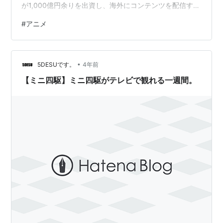
が1,000億円余りを出資し、海外にコンテンツを配信する
企業などに投資を行っていますが、投資先の業績が落ち
#
アニメ
込み、累積赤字が増加しています。このような中、政府
は財務省の審議会で抜本的な見直しに向けての取り組み
を報告しました。それによると、職員の賞与の査定に差
•
をつけることや、担当する案件に職員自らも投資できる
5DESUです。
4年前
ようにし、利益が還元される制度を導入することで、優
【ミニ四駆】ミニ四駆がテレビで観れる一週間。
秀な人材の確保に努め、業績の改善につなげる…