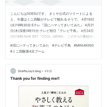
こんにちは5DESUです。 タミヤ公式のツイートによる
と、今週はミニ四駆がテレビで観れるそうで。 4月19日
(火)19時30分:Eテレ『沼にハマってきいてみた』 4月21
日(木)深夜0時15分:テレビ朝日『テレビ千鳥』 4月24日
(日)18時:NHK BS1『COOL JAPAN』 この3つの番組が放
送されるそうです！ ミニ四駆やってる人は楽しみなんじ
#
沼にハマってきいてみた
#
テレビ千鳥
#
MINI4KING
ゃないですかねー？ (※僕は録画予約しました。) 最近は
#
ミニ四駆第4次ブーム
ミニ四駆が流行ってきて「ミニ四駆第4次ブーム」と言わ
れていますが、まだまだメディアでの露出が少ないの
で、もっと色々な媒体で目にすることが多くなればいい
ですねー！ そしたらもっとミニ四レーサー…
•
GiraffeJuly’s blog
4年前
Thank you for finding me!!