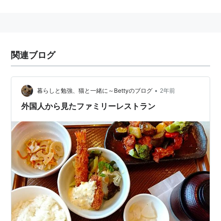
海外の漫画・アニメファンはファンサブなどの違法コピ
ーへの依存度が高く、また日本では許容されているもの
の海外では規制される内容が含まれるコンテンツの海外
流出が、諸外国から表現規制を求める声が強まるのでは
関連ブログ
ないかという危惧から、日本の漫画・アニメファンから
は歓迎されていないのが実状である。
日本の経済産業省が、クリエイティブ産業の育成と国外
•
暮らしと勉強、猫と一緒に～Bettyのブログ
2年前
への発信を支援する「クールジャパン」施策を推進して
外国人から見たファミリーレストラン
いる。主に、マンガやアニメ、ゲームなどが対象とな
る。
関連キーワード
コンテンツ政策