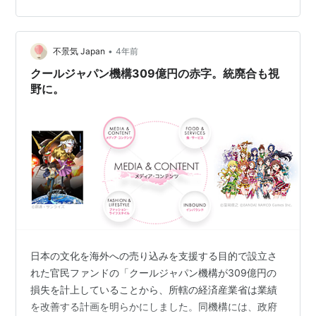
いですが、そこが外国人には面白いんだ？これに解説が
いるんだ〜？あれ？間違ってない？と、内容は日本のこ
となのに、こちらが関心して面白く読めます。 １つの家
の中で、和室に仏壇があっ…
•
不景気 Japan
4年前
クールジャパン機構309億円の赤字。統廃合も視
野に。
日本の文化を海外への売り込みを支援する目的で設立さ
れた官民ファンドの「クールジャパン機構が309億円の
損失を計上していることから、所轄の経済産業省は業績
を改善する計画を明らかにしました。同機構には、政府