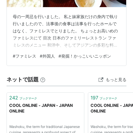
母の一周忌を行いました。 私と妹家族だけの身内で執り
行いましたので、法事後の食事は法事を行ったホールで
はなく、ファミレスでとりました。 ちょっとお高いめの
ファミレスにて 目次 日本のファミリーレストラン ファ
ミレスのメニュー 和洋中、そしてアジアンの多彩な料理
日本のファミリーレストラン １９７０年代に登場し、家
#
ファミレス
#
外国人
#
発掘！かっこいいニッポン
族連れの外食需要を支えてきたファミリーレストラン。
日本で独自に進化するファミレスは外国人に人気です。
NHK『Cool Japan～発掘！かっこいいニッポン』で外国
ネットで話題
もっと見る
人からの視点でファミレスを考察していました。 揚げ物
に煮物に炒め物に、１つのトレイにバラエティ満載 ファ
ミレスのメニュー…
242
197
ブックマーク
ブックマーク
COOL ONLINE - JAPAN - JAPAN
COOL ONLINE - JAP
ONLINE
ONLINE
Washoku, the term for traditional Japanese
Washoku, the term for tra
cuisine, represents a profound aspect of
cuisine, represents a pro