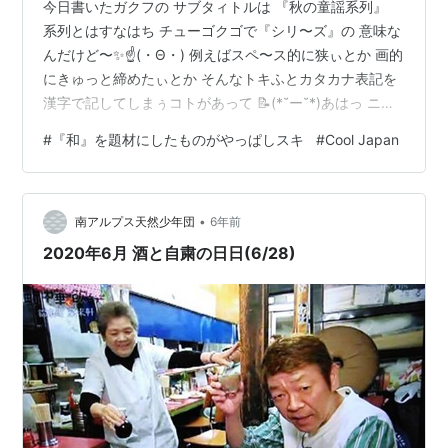
今日書いたガクフの サブタィトルは 『秋の童謡系列』
系列とはすなはち チューゴクゴで『シリ〜ズ』の 意味な
んだけど〜✨☝️(・Θ・) 例えばスペ〜ス的に狭ぃとか 画的
にきゅっと締めたぃとか そんなトキふとカタカナ表記を
漢字で記してしまぅコトがあって 📝(*˘ー˘*)あはっ ニホ
ンの童謡のガクフなのに こんなの書いちゃぅなんて なん
#
『和』を題材にしたものがやっぱしスキ
#
Cool Japan
とも節操ナシね〜 🇯🇵ʕ•ٹ•ʔてへ！ 今日もイィのが仕上
がったヮ ✨ヽ(･▽･)ﾉ✨ それにしてもサ、 海外で弾きたぃ
🎹✨ってのは 夢は夢だったけど、 10年前はまさか中華圏
•
に こんなにどっぷりハマって チューゴクゴ学びたくなっ
南アルプス天然少年団
6年前
て 留学までしちゃぅなんて… 思っ…
2020年6月 酒と自粛の日日(6/28)