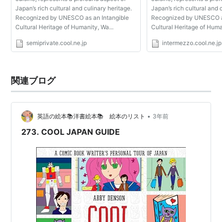
Japan’s rich cultural and culinary heritage.
Japan’s rich cultural and 
Recognized by UNESCO as an Intangible
Recognized by UNESCO as
Cultural Heritage of Humanity, Wa...
Cultural Heritage of Huma
semiprivate.cool.ne.jp
intermezzo.cool.ne.jp
関連ブログ
•
英語の絵本📚洋書絵本📚 絵本のリスト
3年前
273. COOL JAPAN GUIDE