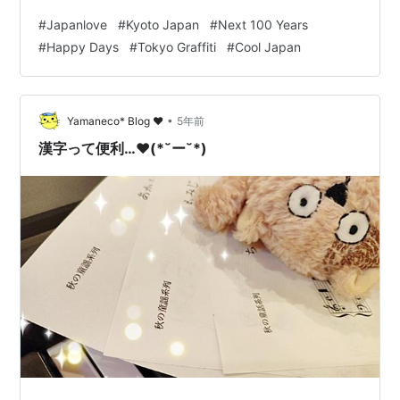
到的世界。 世界应该是日本。谢谢你的阅读。 Enchanté
#
Japanlove
#
Kyoto Japan
#
Next 100 Years
de vous rencontrer.Il y a beaucoup de choses tristes et
#
Happy Days
#
Tokyo Graffiti
#
Cool Japan
he…
•
Yamaneco* Blog ♥
5年前
漢字って便利…❤(*˘ー˘*)