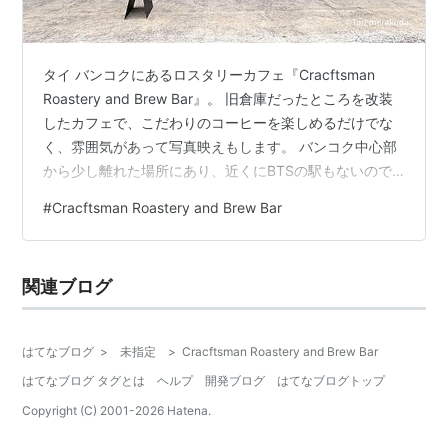
タイ バンコクにあるロスタリーカフェ『Cracftsman
Roastery and Brew Bar』。 旧倉庫だったところを改装
したカフェで、こだわりのコーヒーを楽しめるだけでな
く、雰囲気があって写真映えもします。 バンコク中心部
から少し離れた場所にあり、近くにBTSの駅もないので
GRABやタクシーで行く必要がありますが、写真を見てす
#
Cracftsman Roastery and Brew Bar
ごく魅力的だったので行ってきました。 感想・オススメ
度 ★★★★★ オススメ度は星４.５つです。 味の満足度
は？ ★★★★★ 雰囲気・清潔感は？ ★★★★★ 店員
関連ブログ
さんは感じがよいか？ ★★★★☆ 家族・友人と再来店
したいか？ ★★★★☆ コーヒーはフルーティで…
はてなブログ
>
未指定
>
Cracftsman Roastery and Brew Bar
はてなブログ タグとは
ヘルプ
開発ブログ
はてなブログトップ
Copyright (C) 2001-
2026
Hatena.