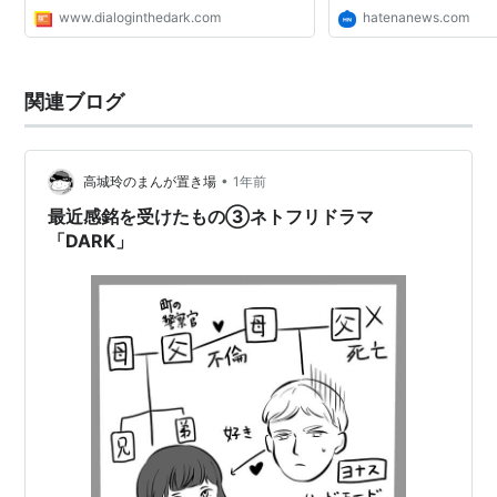
らせ 【視覚特別支援学校 生徒様体験レポー
www.dialoginthedark.com
hatenanews.com
ト】声をかけ合うことの大切さを再発見（筑
波大学附属視覚特...
関連ブログ
•
高城玲のまんが置き場
1年前
最近感銘を受けたもの③ネトフリドラマ
「DARK」