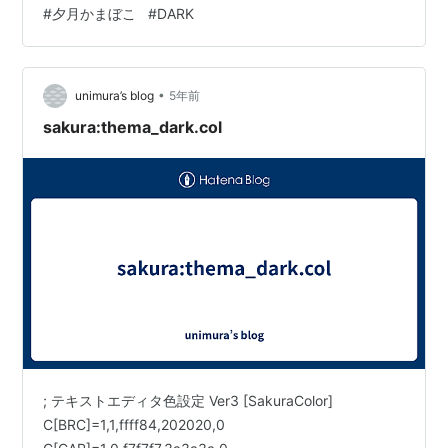
#
夕月かまぼこ
#
DARK
んでおりました。 （サビの♪ ミュージアム〜ミュージア
ムというところが ♪ ジャーぱねっと、じゃぱねっとと似
てる？） それで調子に乗って 「小学生の時、音楽の時間
に『ペルシャの市場から』という曲を聴いていたら 『♪
•
unimura’s blog
5年前
ゆ…
sakura:thema_dark.col
; テキストエディタ色設定 Ver3 [SakuraColor]
C[BRC]=1,1,ffff84,202020,0