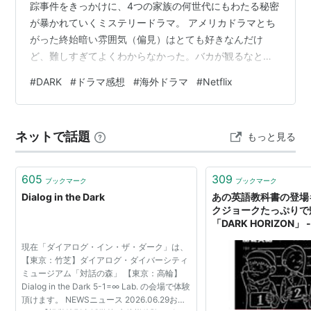
踪事件をきっかけに、4つの家族の何世代にもわたる秘密
が暴かれていくミステリードラマ。 アメリカドラマとち
がった終始暗い雰囲気（偏見）はとても好きなんだけ
ど、難しすぎてよくわからなかった。バカが観るなとか
いう批判は受け付けない！ 結局のところ、難解すぎるタ
#
DARK
#
ドラマ感想
#
海外ドラマ
#
Netflix
イムトラベルドラマだと理解しているんだけど、多分合
ってる。最終的にはヨナス（アダム）とマルタ（イヴ）
のラブストーリーで、因縁を断ち切って来世で結ばれよ
ネットで話題
もっと見る
うENDになった･･･よね･･･？ LEFTOVERSと似たかんじ
だから、好きな人は好きだと思う。ただ、バカを自認し
ているわたしには難しすぎた(ヽ…
605
309
ブックマーク
ブックマーク
Dialog in the Dark
あの英語教科書の登場
クジョークたっぷりで
「DARK HORIZON」
現在「ダイアログ・イン・ザ・ダーク」は、
【東京：竹芝】ダイアログ・ダイバーシティ
ミュージアム「対話の森」 【東京：高輪】
Dialog in the Dark 5-1=∞ Lab. の会場で体験
頂けます。 NEWSニュース 2026.06.29お知