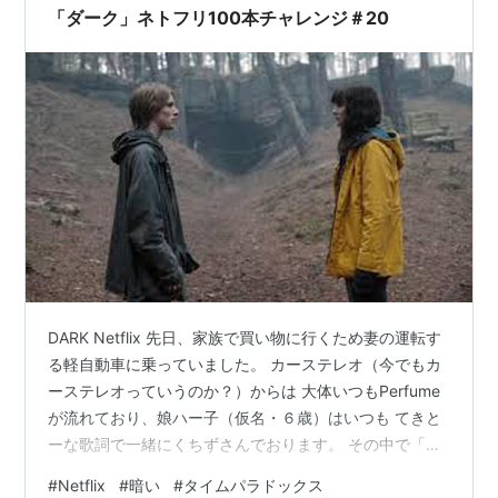
で、基本暗い絵にしかならない感じ。 そしてシーズン１
「ダーク」ネトフリ100本チャレンジ＃20
は10話あるんですが5話くらい…
DARK Netflix 先日、家族で買い物に行くため妻の運転す
る軽自動車に乗っていました。 カーステレオ（今でもカ
ーステレオっていうのか？）からは 大体いつもPerfume
が流れており、娘ハー子（仮名・６歳）はいつも てきと
ーな歌詞で一緒にくちずさんでおります。 その中で「未
来のミュージアム」という曲があるのですが ワタクシが
#
Netflix
#
暗い
#
タイムパラドックス
「通販の曲みたい」だというと 父の慧眼（？）に娘が喜