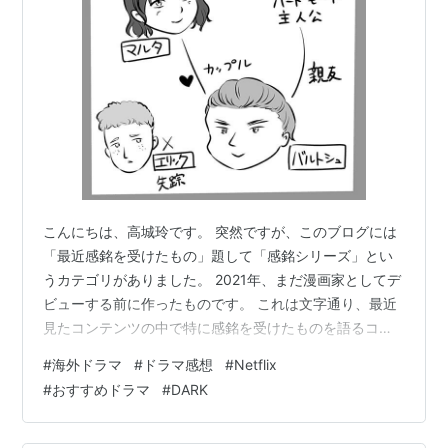
こんにちは、高城玲です。 突然ですが、このブログには
「最近感銘を受けたもの」題して「感銘シリーズ」とい
うカテゴリがありました。 2021年、まだ漫画家としてデ
ビューする前に作ったものです。 これは文字通り、最近
見たコンテンツの中で特に感銘を受けたものを語るコー
ナー。 しかし、更新された記事はたったの2本。 初回が
#
海外ドラマ
#
ドラマ感想
#
Netflix
カズオ・イシグロさんの小説「わたしを離さないで」 2
#
おすすめドラマ
#
DARK
回目が映画「2001年宇宙の旅」でした。
riquewhir97.hatenablog.com
riquewhir97.hatenablog.com 当初はシリーズ化して続け