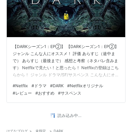
【DARKシーズン1：EP②】 【DARKシーズン1：EP②】
ジャンル こんな人にオススメ！ 評価 あらすじ（途中ま
で） あらすじ（最後まで） 感想と考察（ネタバレ含みま
す） Netflixで見たい！と思ったら！ Netflixの登録はこち
らから！ ジャンル ドラマ/SF/サスペンス こんな人にオス
スメ！ 長編サスペンスが好き！ ドロドロの愛憎劇が好
#
Netflix
#
ドラマ
#
DARK
#
Netflixオリジナル
き！ まさかのタイムスリップ系！？ 評価
#
レビュー
#
おすすめ
#
サスペンス
★★★★★☆☆登場人物の不可解な行動が謎を加速させ
る。ホテルを訪れたフードの男、目が焼かれた少年の遺
体、原発の謎、現れたミッケル。。。全てがヒントにな
読み込み中…
る、片時も目を離せないエピソードです！面白くなって
きた…
はてなブログ
>
未指定
>
DARK