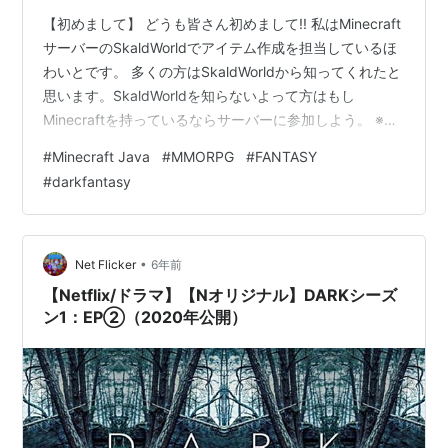
【初めまして】 どうも皆さん初めまして!! 私はMinecraft
サーバーのSkaldWorldでアイテム作成を担当しているほ
わいとです。 多くの方はSkaldWorldから知ってくれたと
思います。SkaldWorldを知らないよって方はもし
Minecraftを持っているならサーバーに参加しよう。 ※現
在(2021/2/27)SkaldWorldは、制作中です。 下のほうに
#
Minecraft Java
#
MMORPG
#
FANTASY
SkaldWorldのJapanMinecraftServer、SkaldWorldの
#
darkfantasy
WikiのURLを張っておきます。 このブログでは私のモチ
ベーション向上を目的にしています。 なので、投稿頻度
はそこまで高くないことをご理…
•
Net Flicker
6年前
【Netflix/ドラマ】【Nオリジナル】DARKシーズ
ン1：EP②（2020年公開）