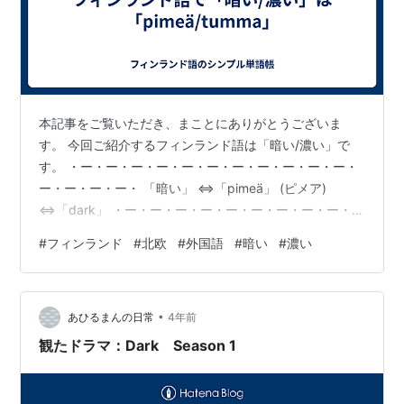
本記事をご覧いただき、まことにありがとうございま
す。 今回ご紹介するフィンランド語は「暗い/濃い」で
す。 ・ー・ー・ー・ー・ー・ー・ー・ー・ー・ー・ー・
ー・ー・ー・ー・ 「暗い」 ⇔「pimeä」 (ピメア)
⇔「dark」 ・ー・ー・ー・ー・ー・ー・ー・ー・ー・
ー・ー・ー・ー・ー・ー・ 〔例文〕 「この部屋は暗いで
#
フィンランド
#
北欧
#
外国語
#
暗い
#
濃い
す。」 ⇔「Tämä huone on pimeä.」 (タマ フオネ オン
ピメア) ⇔「This room is dark.」 ・ー・ー・ー・ー・
ー・ー・ー・ー・ー・ー・ー・ー・ー・ー・ー・ 「濃
•
い」 ⇔「tumma」 (トゥンマ) ⇔「dark」 ・ー・ー・
あひるまんの日常
4年前
ー・ー・ー・ー・ー…
観たドラマ：Dark Season 1