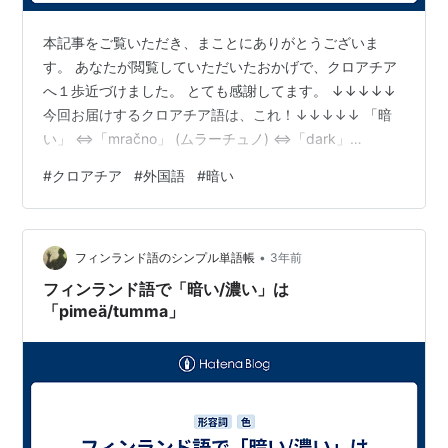
本記事をご覧いただき、まことにありがとうございま
す。 あなたが閲覧していただいたおかげで、クロアチア
へ１歩近づけました。 とても感謝してます。 ↓↓↓↓↓
今回お届けするクロアチア語は、これ！↓↓↓↓↓ 「暗
い」 ⇔「mračno」 (ムラーチュノ) ⇔「dark」
・・・・・・・・・・・・・・・・・・・・・・・・・
#
クロアチア
#
外国語
#
暗い
・・・・・・・・・・ いかがでしたか？ では、この短い
記事から去る前に、「くらい、むらーちゅの」と５回、
口に出してください。 次に目を閉じ、何も見ずに言えた
•
ら成功です。 失敗したら、何度も試してOK。何回目で
フィンランド語のシンプル単語帳
3年前
も、目をつぶって言えたら大・成・功！ 記事を離れた瞬
フィンランド語で「暗い/濃い」は
間に忘れてても良いんです…
「pimeä/tumma」