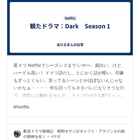
星４つ Netflixでシーズン３まで いやー。面白い。けど、
ハードル高い！ ドイツ語だし、とにかく話が暗い。印象
もずっとくらい。笑ってるシーンとかほぼないんじゃな
いかなぁ・・・・ 何を語ってもネタバレになりそうなの
で、内容には触れませんが。 ドイツの小さな町ヴィンデ
ンを舞台に、３つの時間軸を中心に４つの家族の話が展
#
Netflix
開していくってまぁ大筋そういうドラマなんですが、ヴ
ィンデンって実在してる街らしいけど全く町おこしには
ならなさそうな。ひたすら鬱蒼とした森と、原発ってい
配信ドラマ探検記 昭和オヤジがネトフリ・アマゾンその他
うイメージだけが残る演出。あとは、洞窟と地下室なの
•
の密林を征く
4年前