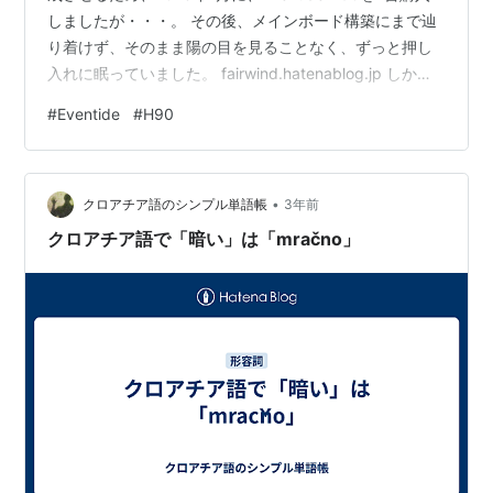
しましたが・・・。 その後、メインボード構築にまで辿
り着けず、そのまま陽の目を見ることなく、ずっと押し
入れに眠っていました。 fairwind.hatenablog.jp しか
し、昨年2024年11月に、Eventide H90 Darkという数量
#
Eventide
#
H90
限定商品が出たことをキャッチ。 お金もないので、しば
らく悩んでいましたが・・・。 そうだ断捨離すれば良い
のだ！と気づき、多くのコンパクトエフェクターを売り
•
払い、こともあろうか、Eventide H90 Darkを…
クロアチア語のシンプル単語帳
3年前
クロアチア語で「暗い」は「mračno」