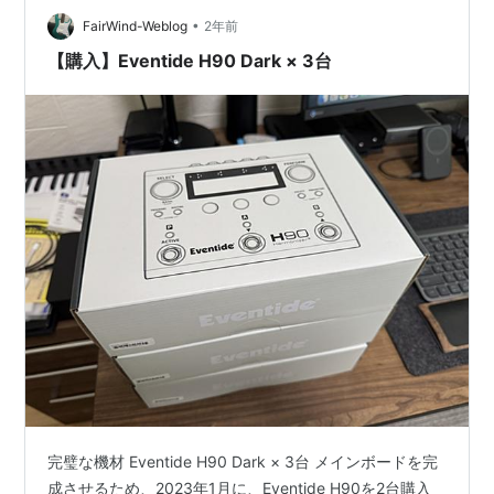
る気満々でしたが、翌2022年に漫画家デビューし原稿に
•
FairWind-Weblog
2年前
追われ…
【購入】Eventide H90 Dark × 3台
完璧な機材 Eventide H90 Dark × 3台 メインボードを完
成させるため、2023年1月に、Eventide H90を2台購入