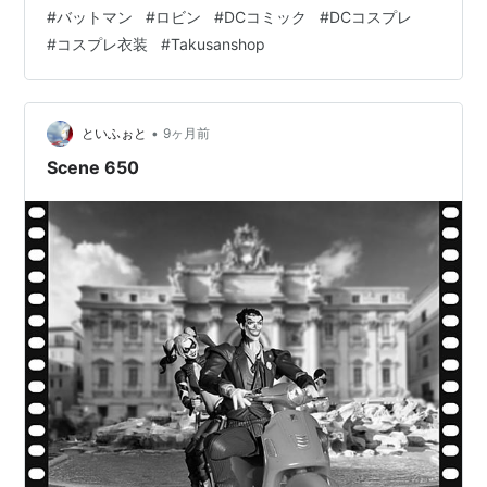
作デザインを細部まで忠実再現。表側黒・裏側鮮やかイ
#
バットマン
#
ロビン
#
DCコミック
#
DCコスプレ
エローの 2 層マント、赤ラインのアクセント、レッドグ
#
コスプレ衣装
#
Takusanshop
ローブ、専用カラーシューズカバーなどダミアン特有の
少年らしい鋭いシルエットを完全演出。柔らかく伸縮性
のある生地で動きやすく、DC コスイベ・ハロウィン・ス
タジオ撮影で気性の激しいバットマンの息子、ダミア
•
といふぉと
9ヶ月前
ン・ウェインになりきれ…
Scene 650