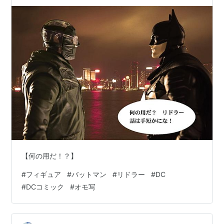
【何の用だ！？】
#
フィギュア
#
バットマン
#
リドラー
#
DC
#
DCコミック
#
オモ写