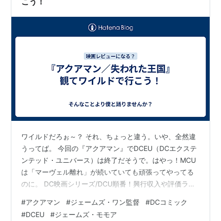
こう！
ワイルドだろぉ～？ それ、ちょっと違う。いや、全然違
うってば。 今回の『アクアマン』でDCEU（DCエクステ
ンテッド・ユニバース）は終了だそうで。はやっ！MCU
は「マーヴェル離れ」が続いていても頑張ってやってる
のに。 DC映画シリーズ/DCU順番！興行収入や評価ラン
キング/DCEU予定一覧 - 映画ドラマ評価ピクシーン 『ブ
#
アクアマン
#
ジェームズ・ワン監督
#
DCコミック
ラック・アダム』までの集計なんですが。 日本の興行収
#
DCEU
#
ジェームズ・モモア
入と世界の興行収入を見比べてみるのも面白いかも。日