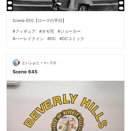
Scene 650【ローマの平日】
#
フィギュア
#
オモ写
#
ジョーカー
#
ハーレイクイン
#
DC
#
DCコミック
•
といふぉと
9ヶ月前
Scene 645