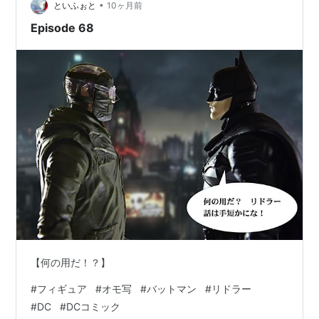
•
といふぉと
10ヶ月前
Episode 68
【何の用だ！？】
#
フィギュア
#
オモ写
#
バットマン
#
リドラー
#
DC
#
DCコミック