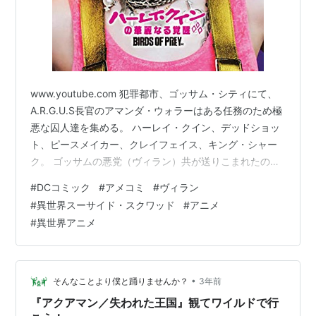
www.youtube.com 犯罪都市、ゴッサム・シティにて、
A.R.G.U.S長官のアマンダ・ウォラーはある任務のため極
悪な囚人達を集める。 ハーレイ・クイン、デッドショッ
ト、ピースメイカー、クレイフェイス、キング・シャー
ク。 ゴッサムの悪党（ヴィラン）共が送りこまれたの
は、ゲートによって繋がった剣と魔法の世界、 オークが
#
DCコミック
#
アメコミ
#
ヴィラン
闊歩しドラゴンが空を翔ける″異世界＝ISEKAI″だった！
#
異世界スーサイド・スクワッド
#
アニメ
首には爆弾、逃げたら死。任務を失敗しても死。 そんな
#
異世界アニメ
絶望的な状況で、異世界で元気に暴れまわる、DCコミッ
クスでおなじみのヴィランたち。 そんなアニメが登場す
る。 プロデュースするのは「ジョジョの奇妙な冒険」ア
ニ…
•
そんなことより僕と踊りませんか？
3年前
『アクアマン／失われた王国』観てワイルドで行