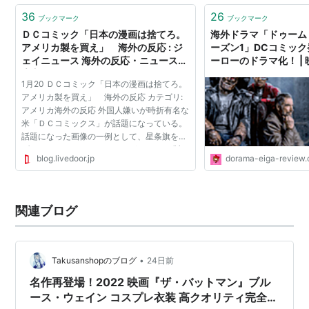
36
26
ブックマーク
ブックマーク
ＤＣコミック「日本の漫画は捨てろ。
海外ドラマ「ドゥーム
アメリカ製を買え」 海外の反応 : ジ
ーズン1」DCコミッ
ェイニュース 海外の反応・ニュースを
ーローのドラマ化！ |
貴方に (JA News)
動画配信で見放題！ 
1月20 ＤＣコミック「日本の漫画は捨てろ。
ネタバレブログ
アメリカ製を買え」 海外の反応 カテゴリ:
アメリカ海外の反応 外国人嫌いが時折有名な
米「ＤＣコミックス」が話題になっている。
話題になった画像の一例として、星条旗を掲
げたマッチョなヒーローたちが アメリカ製を
blog.livedoor.jp
dorama-eiga-review
を買うことを煽るコミックスのカバーなどが
ある。 その下...
関連ブログ
•
Takusanshopのブログ
24日前
名作再登場！2022 映画『ザ・バットマン』ブル
ース・ウェイン コスプレ衣装 高クオリティ完全一