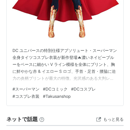
DC ユニバースの特別仕様アブソリュート・スーパーマン
全身タイツコスプレ衣装が新作登場🔥濃いネイビーブル
ーをベースに細かい V ライン模様を全体にプリント、胸
に鮮やかな赤 & イエロー S ロゴ、手首・足首・腰脇に迫
力の炎柄プリントが最大の特徴。光沢感のある大判レッ
ドマント、襟元の赤襟パーツまで原作設定のデザインを
#
スーパーマン
#
DCコミック
#
DCコスプレ
細部まで忠実に再現。高伸縮スパンデックス素材で体の
#
コスプレ衣装
#
Takusanshop
筋肉ラインを美しく引き立て、着脱簡単な一体型タイ
ツ。DC コスイベ、ハロウィン、スタジオ・屋外ロケ撮影
で炎をまとう最強スーパーマンになりきれます！スーパ
ネットで話題
もっと見る
ーマン推しレイヤー必携の限定衣装です。【詳細】​
https://www.taku…