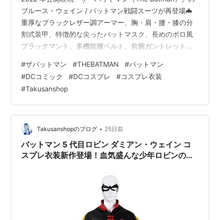
ブルース・ウェイン / バットマン戦闘スーツが再登場🦇
重厚なブラックレザー調アーマー、胸・肩・腰・膝の分
割式装甲、特徴的な尖ったバットマスク、長めのボロ風
ブラックマント、多機能腰ベルト、前腕ガントレット、
レザーブーツカバーまで劇中デザインを細部まで忠実再
#
ザバットマン
#
THEBATMAN
#
バットマン
現。筋肉ラインを強調する硬質パッド内蔵、細かい傷加
#
DCコミック
#
DCコスプレ
#
コスプレ衣装
工の装甲、手首の投げナイフ収納パーツ、コウモリマー
#
Takusanshop
クの胸アーマーなど映画特有のダークで重厚な雰囲気を
完全演出。動きやすい柔軟素材を採用、DC コスイベ・ハ
ロウィン・都市夜景ロケ撮影で暗闇の守護者バットマン
になりきれます！DC 映画フ…
•
Takusanshopのブログ
25日前
バットマン 5 代目ロビン ダミアン・ウェイン コ
スプレ衣装新作登場！血気盛んな少年ロビンの戦
闘スーツ完全再現