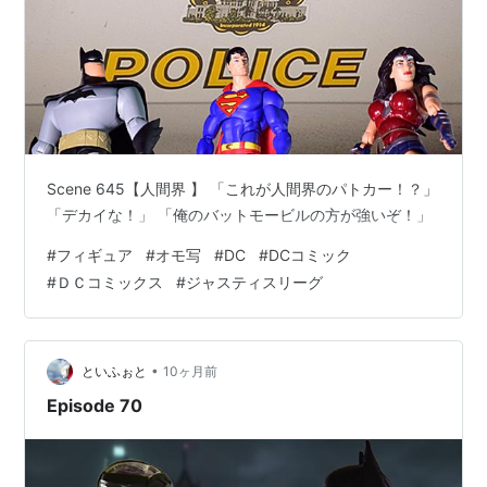
Scene 645【人間界 】 「これが人間界のパトカー！？」
「デカイな！」 「俺のバットモービルの方が強いぞ！」
#
フィギュア
#
オモ写
#
DC
#
DCコミック
#
ＤＣコミックス
#
ジャスティスリーグ
•
といふぉと
10ヶ月前
Episode 70