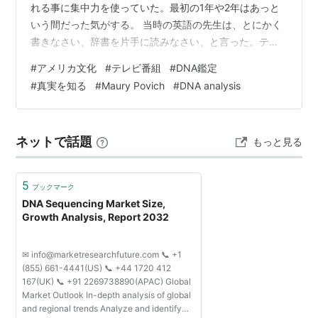
れる事に集中力を使っていた。最初の1年や2年はあっと
いう間だった気がする。 当時の英語の先生は、とにかく
書きなさい、辞書を片手に読みなさい、と言った。テレ
ビのニュースやドラマはセリフが速すぎる。一般的な生
#
アメリカ文化
#
テレビ番組
#
DNA鑑定
活用語は大丈夫、となった今も、政治と医療の用語に関
#
真実を知る
#
Maury Povich
#
DNA analysis
しては、まだ新しい発見の連続だ。 言語の他にも、テレ
ビ番組から学ぶ人生観、というものもある。と言って
も、かなり極端な、日本ではお目にかかれないタイプの
ネットで話題
もっと見る
ショーが少なくないので、最初はただ、コワいもの見た
さだけで見ていた記憶がある。勉強になったか、…
5
ブックマーク
DNA Sequencing Market Size,
Growth Analysis, Report 2032
✉ info@marketresearchfuture.com 📞 +1
(855) 661-4441(US) 📞 +44 1720 412
167(UK) 📞 +91 2269738890(APAC) Global
Market Outlook In-depth analysis of global
and regional trends Analyze and identify