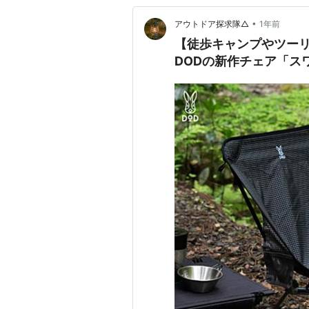
•
アウトドア探求隊△
1年前
【徒歩キャンプやツー
DODの新作チェア「ス