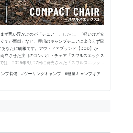
、まず思い浮かぶのが「チェア」。しかし、「軽いけど安
み立てが面倒」など、理想のキャンプチェアに出会えず悩
なあなたに朗報です。アウトドアブランド【DOD】か
で両立させた注目のコンパクトチェア「スワルスエックス
では、2025年6月27日に発売された「スワルスエック
。徒歩キャンプやソロキャンプ、ツーリング、ファミリ
ャンプ装備
#
ツーリングキャンプ
#
軽量キャンプギア
ーンで活躍する万能チェア。その特長、スペック、使い勝
余すことなくご紹介し…