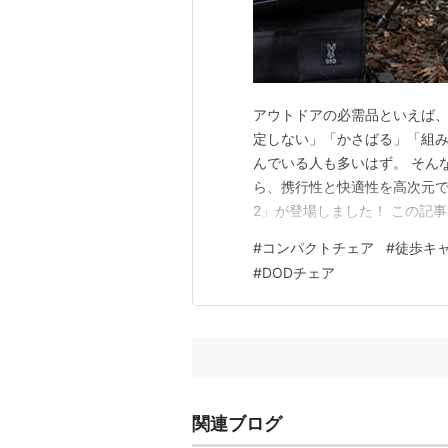
アウトドアの必需品といえば
定しない」「かさばる」「組
んでいる人も多いはず。 そん
ら、携行性と快適性を高次元
2」が登場しました！ この記事
ス2」の魅力を徹底解説します
#
コンパクトチェア
#
徒歩キ
ーキャンプなど、あらゆるシ
#
DODチェア
手、どこが進化したのかまで、
関連ブログ