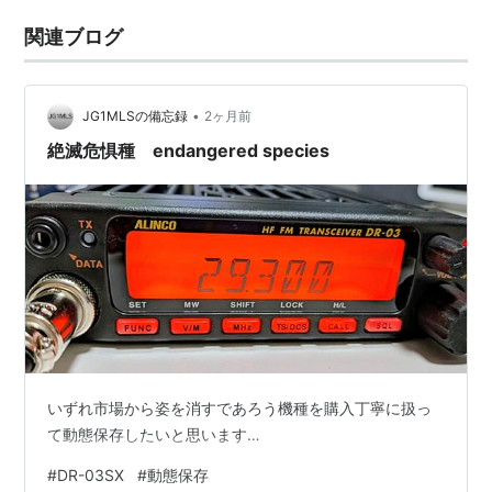
関連ブログ
•
JG1MLSの備忘録
2ヶ月前
絶滅危惧種 endangered species
いずれ市場から姿を消すであろう機種を購入丁寧に扱っ
て動態保存したいと思います…
#
DR-03SX
#
動態保存