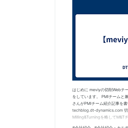
はじめに meviyの切削We
をしています。 PMIチーム
さんがPMIチーム紹介記事を
techblog.dt-dynamic
Milling&Turningを略し
ことで工作物を固定、工具を回
#
会社紹介
#
会社紹介・カル