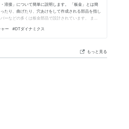
・溶接」について簡単に説明します。 「板金」とは簡
切ったり、曲げたり、穴あけをして作成される部品を指し
バーなどの多くは板金部品で設計されています。 ま
溶接で組み合わせ、一体化させたものが「板金溶接」にな
チャー
#
DTダイナミクス
きないような、複雑な形状の部品も製作できます。例え
して支えになる板を…
もっと見る