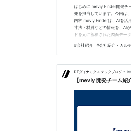
はじめに meviy Finder
発を担当しています。今回は、me
内容 meviy Finderは、
寸法・材質などの情報を、AI
ドを元に蓄積された図面データ
面探しの作業時間を大幅に削減
#
会社紹介
#
会社紹介・カル
化を実現しています。 メンバー
•
DTダイナミクス テックブログ
1
【meviy 開発チーム紹