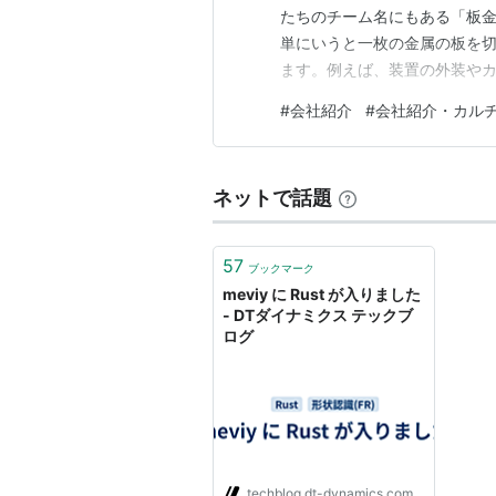
たちのチーム名にもある「板金
単にいうと一枚の金属の板を
ます。例えば、装置の外装やカ
た、これらの板金部品同士を
#
会社紹介
#
会社紹介・カル
ります。1枚の板からは製作で
ば、L字に曲げられた箇所に対
ネットで話題
57
ブックマーク
meviy に Rust が入りました
- DTダイナミクス テックブ
ログ
techblog.dt-dynamics.com