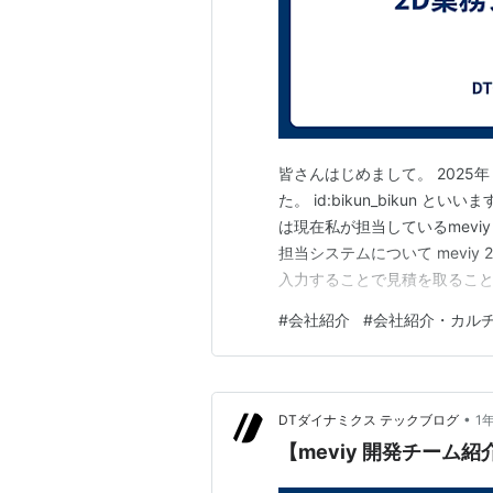
皆さんはじめまして。 2025年
た。 id:bikun_bikun
は現在私が担当しているmevi
担当システムについて meviy
入力することで見積を取ること
番が発行されるため、misum
#
会社紹介
#
会社紹介・カル
のはmeviy 2Dで見積りを
•
DTダイナミクス テックブログ
1
【meviy 開発チーム