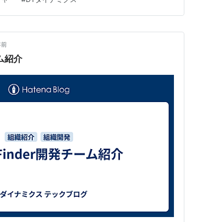
います。 Turningは旋盤加工のことで…
年前
ーム紹介