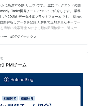
開発チームに所属する劉(リュウ)です。 主にバックエンドの開
viy Finder開発チームについてご紹介します。 業務
AIを活用した2D図面データ検索プラットフォームです。 図面の
が自動解析しデータを登録 AI解析で追加されたキーワー
を簡単に検索可能 AIによる類似図面検索で、過去の図
 これにより、従来手作業で行っていた図面管理の効率
チャー
#
DTダイナミクス
構成 プロジェクトマネージャー1名 テックリード1…
年前
介】PMIチーム