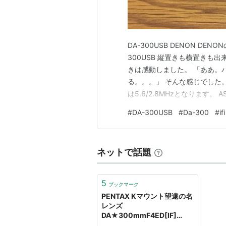
DA-300USB DENON DE
300USB 縦置きも横置きも出来
きは感動しました。 「ああ。
る。。。」 そんな感じでした。 対
は5.6/2.8MHzとなります。
Audio over PCM Fra
#
DA-300USB
#
Da-300
#
ifi
が可能になっています。 D/A
ネットで話題
5
ブックマーク
PENTAX Kマウント望遠の名
レンズ
DA★300mmF4ED[IF]
SDM を買い戻す