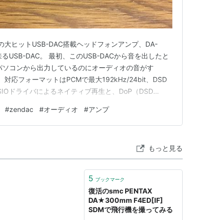
NONの大ヒットUSB-DAC搭載ヘッドフォンアンプ、DA-
るUSB-DAC。 最初、このUSB-DACから音を出したと
パソコンから出力しているのにオーディオの音がす
応フォーマットはPCMで最大192kHz/24bit、DSD
 ASIOドライバによるネイティブ再生と、DoP（DSD
mes）に対応しており、パソコンからUSB接続でDSD信号の転送
#
zendac
#
オーディオ
#
アンプ
コンバータはTI製の…
もっと見る
5
ブックマーク
復活のsmc PENTAX
DA★300mm F4ED[IF]
SDMで飛行機を撮ってみる