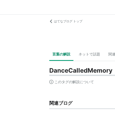
はてなブログ トップ
言葉の解説
ネットで話題
関
DanceCalledMemory
このタグの解説について
関連ブログ