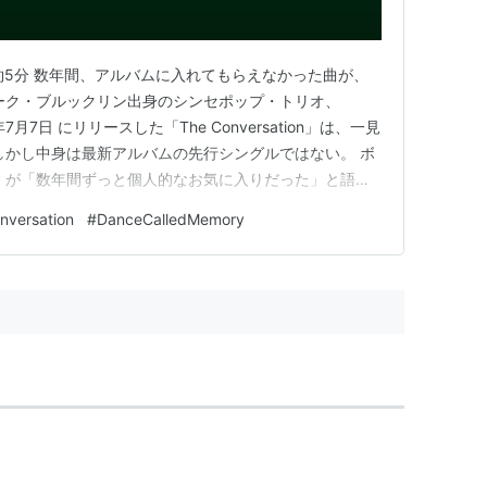
間：約5分 数年間、アルバムに入れてもらえなかった曲が、
ーク・ブルックリン出身のシンセポップ・トリオ、
2026年7月7日 にリリースした「The Conversation」は、一見
しかし中身は最新アルバムの先行シングルではない。 ボ
Devaney が「数年間ずっと個人的なお気に入りだった」と語る
出られなかったのか。 その経緯には、音楽の世界なら
nversation
#
DanceCalledMemory
た。 この記事でわかること 「新曲…