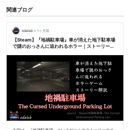
関連ブログ
•
odalab
1ヶ月前
【Steam】『地禍駐車場』車が消えた地下駐車場
で謎のおっさんに追われるホラー｜ストーリー解
説
今回は、『地禍駐車場』というゲームのストーリーやエ