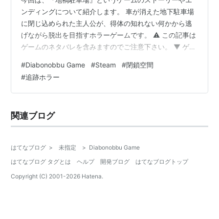
ンディングについて紹介します。 車が消えた地下駐車場
に閉じ込められた主人公が、得体の知れない何かから逃
げながら脱出を目指すホラーゲームです。 ⚠️ この記事は
ゲームのネタバレを含みますのでご注意下さい。 ▼ ゲー
ム視聴はオダケンさんの実況動画がオススメ！
#
Diabonobbu Game
#
Steam
#
閉鎖空間
https://m.youtube.com/watch?
#
追跡ホラー
v=8sH4IndqbFg&pp=ygUZ5Zyw5LiL6aeQ6LuK5aC0I
OODm-ODqeODvA%3D%3D&ra=m この作品の怖さ 地
下駐車場という逃げ場のない閉鎖空間に、四つん這いで
関連ブログ
動き回るおじさんが徘徊している。それ…
はてなブログ
>
未指定
>
Diabonobbu Game
はてなブログ タグとは
ヘルプ
開発ブログ
はてなブログトップ
Copyright (C) 2001-
2026
Hatena.