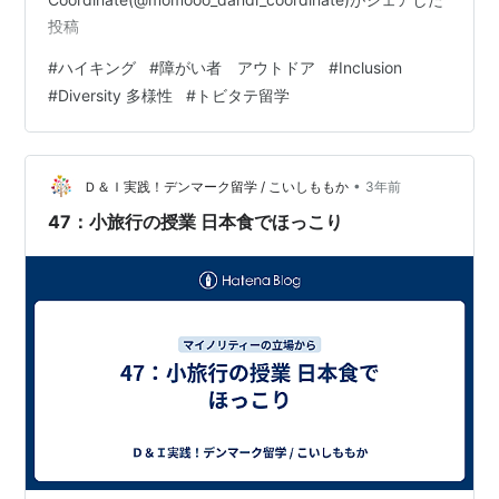
投稿
#
ハイキング
#
障がい者 アウトドア
#
Inclusion
#
Diversity 多様性
#
トビタテ留学
•
Ｄ＆Ｉ実践！デンマーク留学 / こいしももか
3年前
47：小旅行の授業 日本食でほっこり