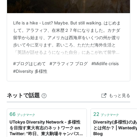
Life is a hike - Lost? Maybe. But still walking. はじめま
して。アラフィフ、在米歴２７年になりました。カナダ
留学から始まり、アメリカは西海岸をいくつの州か渡り
歩いて今に至ります。若いころ、ただただ海外生活と
「英語が話せるようになった自分」にあこがれて留学し
ました。自分の事を無茶、無謀、無鉄砲、と言っていた
#
ブログはじめて
#
アラフィフ ブログ
#
Midlife crisis
くらい、信念？だけはあるけどあまり何も考えてない２
#
Diversity 多様性
０代だったなと思います。 当時の日本にはめずらしくシ
ングルマザーだった母からは、「一日でも早く独り立ち
してくれ」と言われ続けていましたし、地方から上京し
ネットで話題
もっと見る
てきて一人で頑張っておられる方々がとてもかっ…
66
22
ブックマーク
ブックマーク
UTokyo Diversity Network - 多様性
Diversity(多様性
を目指す東大有志のネットワーク on
とは何か？ | Wantedly
Twitter: "昨日、東大駒場キャンパスで
Blog