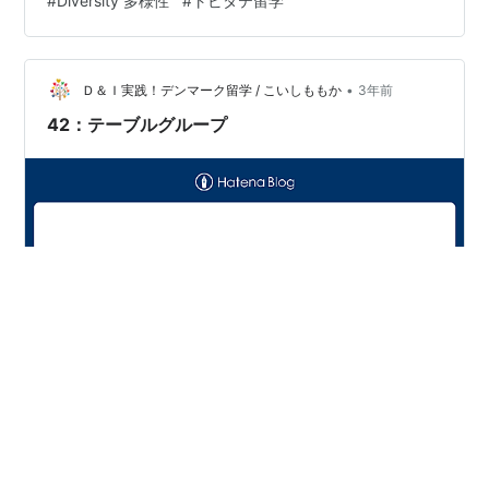
#
Diversity 多様性
#
トビタテ留学
•
Ｄ＆Ｉ実践！デンマーク留学 / こいしももか
3年前
42：テーブルグループ
朝食・夕食はテーブルグループで食べます。ウェルカム
パーティーのような学内のイベントや週一回のグループ
ミーティング、キッチンの片づけなども一緒に行いま