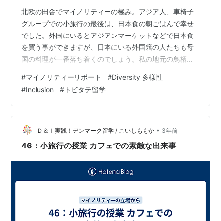
北欧の田舎でマイノリティーの極み。アジア人、車椅子
グループでの小旅行の最後は、日本食の朝ごはんで幸せ
でした。外国にいるとアジアンマーケットなどで日本食
を買う事ができますが、日本にいる外国籍の人たちも母
国の料理が一番落ち着くのでしょう。私の地元の鳥栖に
もベトナムの食材が買えたり、スリランカやネパールの
#
マイノリティーリポート
#
Diversity 多様性
カレー屋さん（インドの方が分かると思ってかインドカ
#
Inclusion
#
トビタテ留学
レーになってるお店も多い）がありますが、母国料理を
食べた時の幸せな気持ちがわかります。あとは、デンマ
ーク語表記が読めない時はスマホで翻訳。とっても便利
です。 この投稿をInstagramで見る Momo｜D&I
•
Ｄ＆Ｉ実践！デンマーク留学 / こいしももか
3年前
Coordinate(@momooo_…
46：小旅行の授業 カフェでの素敵な出来事