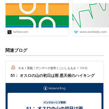
掲示された「弱者男性をエンパワメン
トする」立て看板（通称：「チー牛」
立て看）が設置されたことを受け、学
生有志で公開抗議文を作成いたしまし
た。不必要に分断を招き、また差別を
助長する言説を、私たちは断固糾弾
し… https://t.co/Z13Fx994NH"
twitter.com
www.wantedly.com
関連ブログ
•
Ｄ＆Ｉ実践！デンマーク留学 / こいしももか
3年前
51： オスロの山の初日は雨 悪天候のハイキング