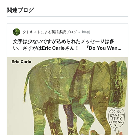
関連ブログ
•
タドキストによる英語多読ブログ
1年前
文字は少ないですが込められたメッセージは多
い、さすがはEric Carleさん！ 『Do You Want
to Be My Friend?』のご紹介