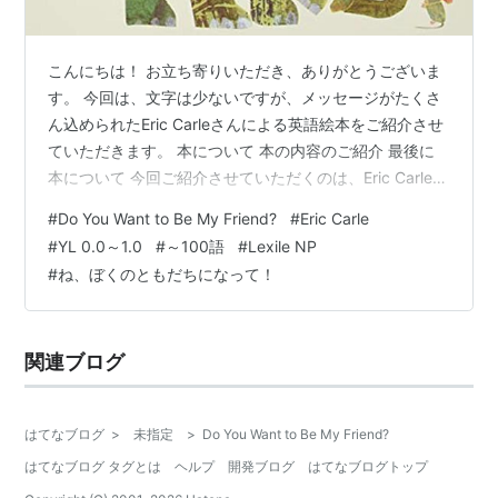
こんにちは！ お立ち寄りいただき、ありがとうございま
す。 今回は、文字は少ないですが、メッセージがたくさ
ん込められたEric Carleさんによる英語絵本をご紹介させ
ていただきます。 本について 本の内容のご紹介 最後に
本について 今回ご紹介させていただくのは、Eric Carleさ
んによる絵本、『Do You Want to Be My Friend?』で
#
Do You Want to Be My Friend?
#
Eric Carle
す。 YL 0.1程度 語数は8語 Lexile: NP340Lの本です。
#
YL 0.0～1.0
#
～100語
#
Lexile NP
Do You Want to Be My Friend? Board Book 作者:Carle,
#
ね、ぼくのともだちになって！
Eric HarperCollins Amazon 本の内容の…
関連ブログ
はてなブログ
>
未指定
>
Do You Want to Be My Friend?
はてなブログ タグとは
ヘルプ
開発ブログ
はてなブログトップ