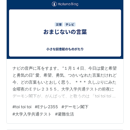
ナビの音声に耳をすます。 “１月１４日、今日は愛と希望
と勇気の日” 愛、希望、勇気、つかいなれた言葉だけれど
今、どの言葉もいとおしく思う。 ＊＊＊ 久しぶりにみた
金曜夜のＥテレ２３５５。大学入学共通テストの前夜に
デーモン閣下が、がんばって、と歌うのは 「toi toi toi 」
「トイ トイ トイ」 ドイツのおまじないの言葉。「うま
#
toi toi toi
#
Eテレ2355
#
デーモン閣下
くいく！」のおまじない。 ～ 🎵 ～ 朝が来て toi toi toi木
#
大学入学共通テスト
#
避難生活
のテーブル toi toi toiおいしいパン toi toi toiいいことが
あるように ～ 今日の日が うまくいくおまじないの こと