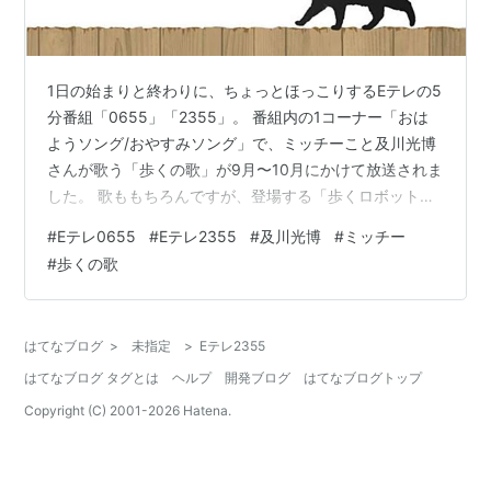
1日の始まりと終わりに、ちょっとほっこりするEテレの5
分番組「0655」「2355」。 番組内の1コーナー「おは
ようソング/おやすみソング」で、ミッチーこと及川光博
さんが歌う「歩くの歌」が9月〜10月にかけて放送されま
した。 歌ももちろんですが、登場する「歩くロボット」
にもとても癒されました。これまでの放送回を振り返り
#
Eテレ0655
#
Eテレ2355
#
及川光博
#
ミッチー
ます。 「歩くの歌」について 素朴に歌うミッチーの歌声
#
歩くの歌
に癒される 歩くロボットのひたむきさが愛しい 「歩くの
歌」放送バージョン ショート1：歩く4号 ペタジーニ シ
ョート2：歩く6号 センチメートル ショート3：歩く？号
はてなブログ
>
未指定
>
Eテレ2355
倒れて進むくん ショート4：歩く11号 ほふく前進くん
はてなブログ タグとは
ヘルプ
開発ブログ
はてなブログトップ
ロ…
Copyright (C) 2001-
2026
Hatena.