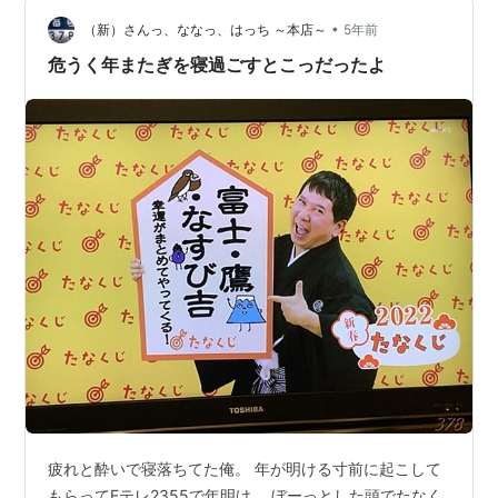
ばtoi toi toi だいじょうぶきっと きっとね …
•
（新）さんっ、ななっ、はっち ～本店～
5年前
危うく年またぎを寝過ごすとこっだったよ
疲れと酔いで寝落ちてた俺。 年が明ける寸前に起こして
もらってEテレ2355で年明け。 ぼーっとした頭でたなく