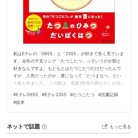
私はEテレの「0655」と「2355」が好きで良く見ていま
す。去年の干支ソング「たつこたつ」っていうのが割と
好きなんですよ。もともとはたつこたつだけだったんで
すが、人気だったのか、夏になって「たつまなつ」とい
う歌も出ました。 この歌は、高校2年生の辰ひろしが出
てくるんですけど、なんか世界観がいいんですよ。辰ひ
#
Eテレ0655
#
Eテレ2355
#
たつこたつ
#
読書記録
ろしにはズッ友がいて、それが柴田こーへい。某刑事ド
#
絵本
ラマのあの二人みたいな名前なんですね。歌の中にも、
ナスのマーボーとか謎のマメみたいなのが出てきたりと
いう感じだったんですが、ついにその辰ひろしが絵本に
ネットで話題
もっと見る
なったって言うんで、先日買いに行きました。 内容的に
は辰ひろしの一年が書かれている感じ。辰…