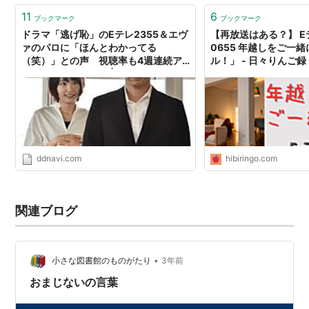
11
6
ブックマーク
ブックマーク
ドラマ「逃げ恥」のEテレ2355＆エヴ
【再放送はある？】 Eテ
ァのパロに「ほんとわかってる
0655 年越しをご一
（笑）」との声 視聴率も4週連続ア
ル！」 - 日々りんご録
ップの右肩上がり！ | ダ・ヴィンチ
Web
ddnavi.com
hibiringo.com
関連ブログ
•
小さな図書館のものがたり
3年前
おまじないの言葉