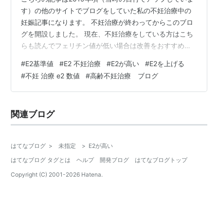
す）の他のサイトでブログをしていた私の不妊治療中の
妊娠記事になります。 不妊治療が終わってからこのブロ
グを開設しました。 現在、不妊治療をしている方はこち
らも読んでフェリチン値が低い場合は改善をおすすめし
ます ↓ フェリチンが低いと不妊の原因にもなる - 子宮内
#
E2基準値
#
E2 不妊治療
#
E2が高い
#
E2を上げる
膜症・腸管子宮内膜症の体験記録 今日は頭痛とお腹と足
#
不妊 治療 e2 数値
#
高齢不妊治療 ブログ
がかなり痛い そして少し便秘気味です。 茶オリとかはな
くなったけど、昨日の買い物中に少し気持ち悪くなっ
た… E2か伸びてるかもと少し喜んだ楽観的な私。 もし伸
関連ブログ
びてたら薬を変えた事もあるのですが‥ 乳製品好きの私
ですが、ホルモンバラン…
はてなブログ
>
未指定
>
E2が高い
はてなブログ タグとは
ヘルプ
開発ブログ
はてなブログトップ
Copyright (C) 2001-
2026
Hatena.