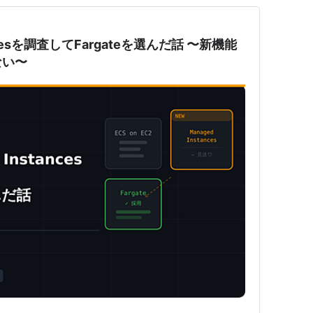
tancesを調査してFargateを選んだ話 〜新機能
ない〜