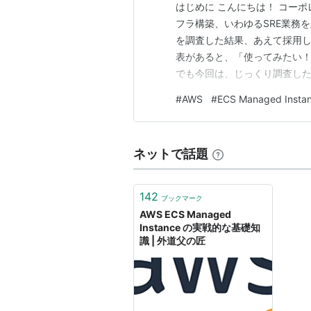
はじめに こんにちは！ コーポレー
フラ構築、いわゆるSRE業務
を調査した結果、あえて採用し
表があると、「使ってみたい
でも今回は、じっくり調査し
判断の理由を、できるだけ丁
#
AWS
#
ECS Managed Insta
考になれば幸いです！ なお、実
かけて行ったものです。…
ネットで話題
142
ブックマーク
AWS ECS Managed
Instance の実戦的な基礎知
識 | 外道父の匠