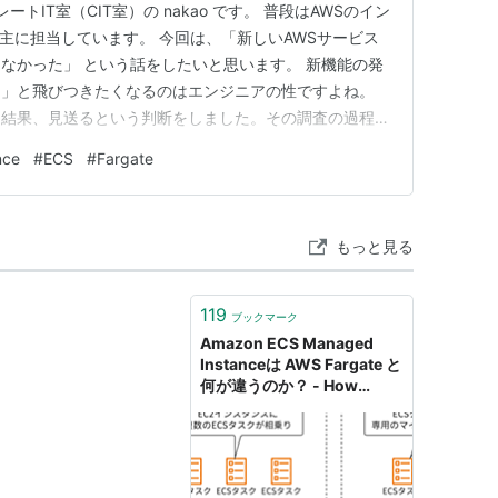
トIT室（CIT室）の nakao です。 普段はAWSのイン
を主に担当しています。 今回は、「新しいAWSサービス
なかった」 という話をしたいと思います。 新機能の発
！」と飛びつきたくなるのはエンジニアの性ですよね。
た結果、見送るという判断をしました。その調査の過程と
寧に書いていきます。同じような状況で悩んでいる方の参
nce
#
ECS
#
Fargate
際の調査・リプレイス作業は2025年末〜2026年2月に
もっと見る
119
ブックマーク
Amazon ECS Managed
Instanceは AWS Fargate と
何が違うのか？ - How
elegant the tech world
is...!