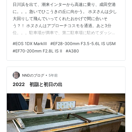
日川浜を出て、潮来インターから高速に乗り、成田空港
に。。。急いでひこうきの丘に向かう。 ホヌさんは少し
大回りして飛んでいってくれたおかげで間に合いそ
う？！ ホヌさんはアプローチコスモを通過。あと3分
位。。。駐車場が満車で、第二駐車場に駐めてダッシ
ュ！！ 少しショートカットさせていただいて、ギリギリ
#
EOS 1DX MarkIII
#
EF28-300mm F3.5-5.6L IS USM
セーフ。
#
EF70-200mm F2.8L IS II
#
A380
•
NNDのブログ
5年前
2022 初詣と初日の出