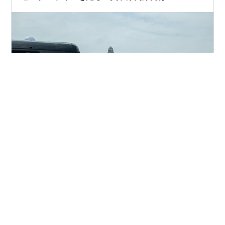
EF28-300mm F3.5-5.6L IS USMの修理、オーバーホー
ルが終わったようなので、キヤノンのサービスセンター
に受け取りに向かうので、方角的にも行ってみたかった
ビーナスラインに行きましょう。ちょっと曇り空だけ
ど・・・ レンズを受け取り中央道に向かう。。。12時前
に国会議事堂前を通ったので、EF28-300mmで、、、。