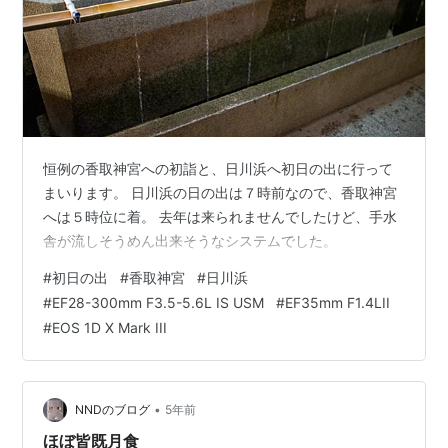
恒例の香取神宮への初詣と、日川浜へ初日の出に行って
まいります。 日川浜の日の出は７時前なので、香取神宮
へは５時位に着。 去年は来られませんでしたけど、手水
舎が流しそうめん出来そうなシステムでした。
#
初日の出
#
香取神宮
#
日川浜
#
EF28-300mm F3.5-5.6L IS USM
#
EF35mm F1.4LII
#
EOS 1D X Mark III
•
NNDのブログ
5年前
ほぼ皆既月食