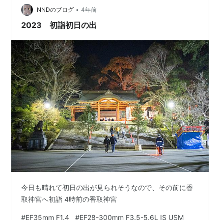
•
NNDのブログ
4年前
2023 初詣初日の出
今日も晴れて初日の出が見られそうなので、その前に香
取神宮へ初詣 4時前の香取神宮
#
EF35mm F1.4
#
EF28-300mm F3.5-5.6L IS USM