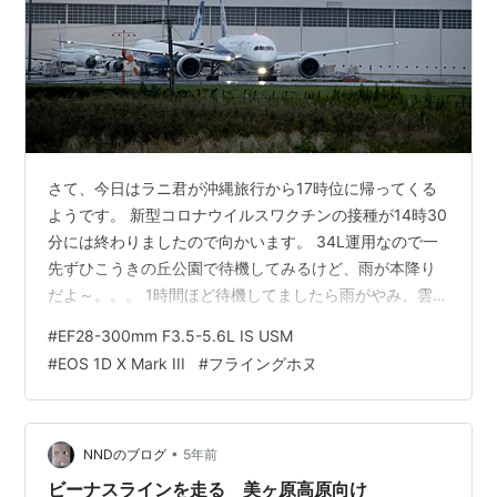
さて、今日はラニ君が沖縄旅行から17時位に帰ってくる
ようです。 新型コロナウイルスワクチンの接種が14時30
分には終わりましたので向かいます。 34L運用なので一
先ずひこうきの丘公園で待機してみるけど、雨が本降り
だよ～。。。 1時間ほど待機してましたら雨がやみ、雲の
隙間から太陽がチラチラしていたので、虹が出るか
#
EF28-300mm F3.5-5.6L IS USM
な？！と、さくらの丘に移動ですよ。 ANA
#
EOS 1D X Mark III
#
フライングホヌ
•
NNDのブログ
5年前
ビーナスラインを走る 美ヶ原高原向け