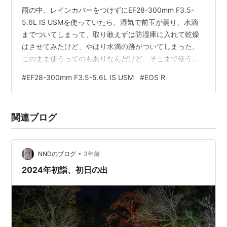
雨の中、レインカバーをつけずにEF28-300mm F3.5-
5.6L IS USMを使っていたら、湿気で前玉が曇り、水滴
までついてしまって、取り敢えずは防湿庫に入れて乾燥
はさせてみたけど、やはり水滴の跡がついてしまった。
このまま使うってのもありなんだけど、そこまで使うレ
ンズでもないし、必需でもないような感じでしたので、
#
EF28-300mm F3.5-5.6L IS USM
#
EOS R
前玉の清掃を行ってみようと思い立ったのでした。 現状
このような水滴のあとがたくさん・・・
関連ブログ
•
NNDのブログ
3年前
2024年初詣、初日の出