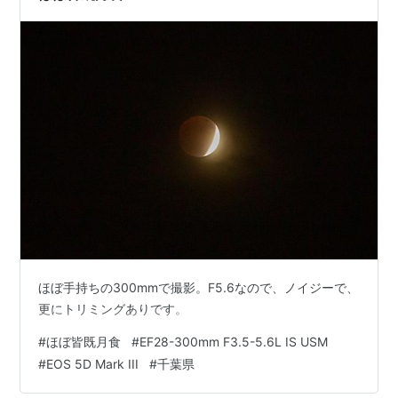
ほぼ手持ちの300mmで撮影。F5.6なので、ノイジーで、
更にトリミングありです。
#
ほぼ皆既月食
#
EF28-300mm F3.5-5.6L IS USM
#
EOS 5D Mark III
#
千葉県