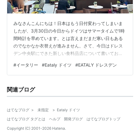
みなさんこんにちは！日本はもう日付変わってしまいま
したが、3月30日の今日からドイツはサマータイムで1時
間時計を早めています。とは言えまだまだ寒い日もある
のでなかなか衣替えが進みません。さて、今日はドレス
デン中央駅にできた新しい食料品店について書いておき
たいと思います。 ＜目次＞ Eatalyとは Eataly ドレスデ
#
イータリー
#
Eataly ドイツ
#
EATALY ドレスデン
ン Eataly ドレスデンの住所と営業時間 Eataly ドレスデ
ンの店舗内部 Eataly ドレスデンの物販 Eataly ドレスデ
ンのカフェ スイーツ系 Eataly ドレスデンで食べてみまし
関連ブログ
た まとめ Eatalyとは イタリアが美食の国であることはき
っと誰もが認める事…
はてなブログ
>
未指定
>
Eataly ドイツ
はてなブログ タグとは
ヘルプ
開発ブログ
はてなブログトップ
Copyright (C) 2001-
2026
Hatena.