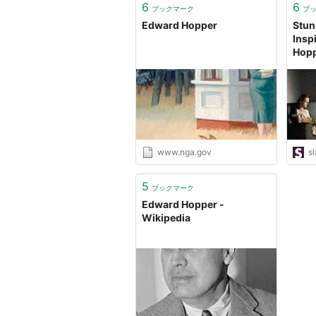
6
6
ブックマーク
ブ
Edward Hopper
Stun
Insp
Hopp
www.nga.gov
s
5
ブックマーク
Edward Hopper -
Wikipedia