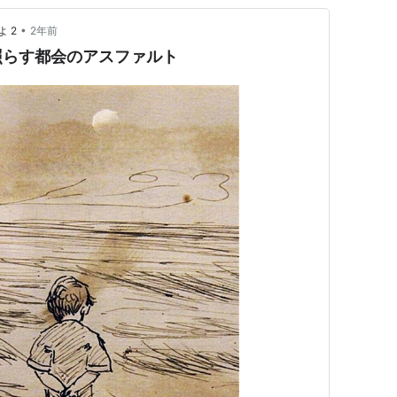
•
 2
2年前
照らす都会のアスファルト