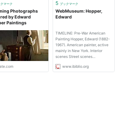
5
ックマーク
ブックマーク
ning Photographs
WebMuseum: Hopper,
ired by Edward
Edward
er Paintings
TIMELINE: Pre-War American
Painting Hopper, Edward (1882-
1967). American painter, active
mainly in New York. Interior
scenes Street scenes
Landscapes He trained under
late.com
www.ibiblio.org
Robert Henri, 1900-06, and
between 1906 and 1910 made
three trips to Europe, though
these had little influence on his
style. Hoppe...