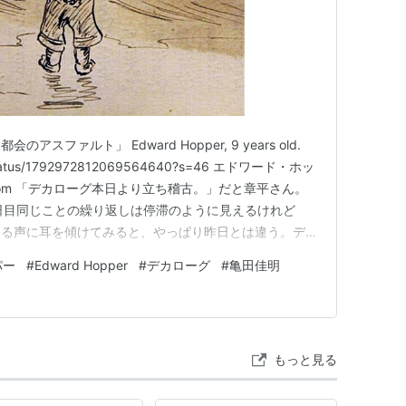
ファルト」 Edward Hopper, 9 years old.
it/status/1792972812069564640?s=46 エドワード・ホッ
google.com 「デカローグ本日より立ち稽古。」だと章平さん。
日目同じことの繰り返しは停滞のように見えるけれど
なる声に耳を傾けてみると、やっぱり昨日とは違う。デカ
して作って参ります。皆様、良い一日を！
パー
#
Edward Hopper
#
デカローグ
#
亀田佳明
もっと見る