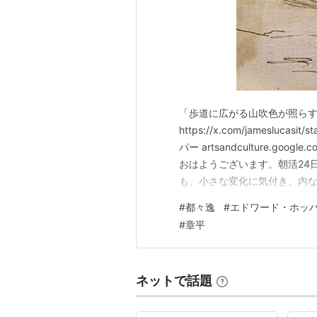
「歩道に広がる山吹色が照らす都会のアス
https://x.com/jameslucas
パー artsandculture.
おはようございます。朝活24
も、小さな変化に気付き、内
ローグ本日より立ち稽古。心
#
都々逸
#
エドワード・ホッ
pic.twitter.com/d…
#
章平
ネットで話題