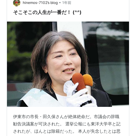
•
部門。 この前、高卒ですぐ働く友人と話してて、ふと考
hinemos-7102’s blog
1年前
えたんよ。 「大学に余念も言って、バイトもして、レポ
そこそこの人生が一番だ！ (^^)
ートも出して、 それでようやく…
伊東市の市長・田久保さんが絶体絶命だ。市議会の辞職
勧告決議案が可決された。 選挙公報にも東洋大学卒と記
されたが、ほんとは除籍だった。 本人が失念したとは思