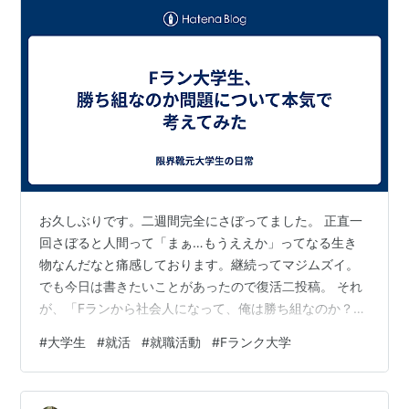
お久しぶりです。二週間完全にさぼってました。 正直一
回さぼると人間って「まぁ…もうええか」ってなる生き
物なんだなと痛感しております。継続ってマジムズイ。
でも今日は書きたいことがあったので復活二投稿。 それ
が、「Fランから社会人になって、俺は勝ち組なのか？」
問題です。 大学は、いわゆる「Fラン」。 勉強熱心だっ
#
大学生
#
就活
#
就職活動
#
Fランク大学
たかというと、まぁそうでもない。 でもゼミで地域貢献
とかイベントとか、それなりに頑張ってきたつもり。 ん
で、就職先は地元のそこそこ大きなメーカーのスタッフ