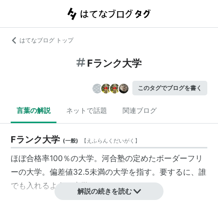
はてなブログ トップ
Fランク大学
このタグでブログを書く
言葉の解説
ネットで話題
関連ブログ
Fランク大学
(
一般
)
【
えふらんくだいがく
】
ほぼ合格率100％の大学。河合塾の定めたボーダーフリ
ーの大学。偏差値32.5未満の大学を指す。要するに、誰
でも入れるような大学。
解説の続きを読む