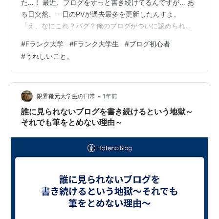
た…！ 最近、ブログをずっと書き続けてるんですが… あ
る日突然、一日のPVが過去最多を更新したんすよ。
「え、なにこれ？バグ？俺のブログがついに認められた
の？」ってレベルでテンション爆上がり。 いやもう、あ
#
Fランク大学
#
Fランク大学生
#
ブログ初心者
の”誰にも見られない時期”が長すぎたからさ。 「やっと
#
うれしいこと。
届いた…！」って感情がこみあげてきて、ちょっと泣き
そうになった。 嬉しすぎて白米ドカ食い テンション上が
りすぎて理性ぶっこわれました。 白米３６０g（茶碗三
杯分くらい）ドカ食い。 …おかず？ ……ないです。醤油
•
限界靴元大学生の日常
1年前
だけで殴り合いました。 米を…
誰に見られないブログを書き続けるという地獄～
それでも筆をとめない理由～