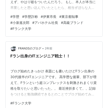
えず、やはり嘘をついたんだろう。 もし、本人が本当に
卒業したと思い込んでいたとしたら、相当ずぼらな人間
だね。 嘘と知りつつ選挙に出ていたとしたら、ずいぶん
#
学歴
#
学歴詐称
#
伊東市長
#
東京都知事
と面の皮が厚いね。 東洋大学を卒業したかしなかったか
#
小泉進次郎
#
アパホテル社長
#
高級ブランド
の差は、実質はそんなに違いはないだろうが。 伊東と言
#
Fランク大学
ったら、”ハトヤ”ホテルだろう。 子どもの頃、死ぬほど
このCMの歌を聞いてきた。 「伊東に行くならハトヤ、
電話は４１２６（よいふろ）…♪」覚えてしまった。 この
ＣＭソングの作曲はいずみたく…
•
FRAN3Sのブログ
2年前
Fラン出身のITエンジニア戦士！！
ブログ始めたきっかけ 表題にも書いたけどFラン出身の
30代後半のITエンジニアです。 高学歴な後輩、部下が増
えて、Fランという超コンプレックスを刺激されまくり資
格を取りたいと思いたった。。 最近挫折多くて。。記録
をつけると勉強継続できるとのことでブログ始めてみま
した。 いい加減に学歴コンプレックスから脱したいし、
#
Fランク大学
最終的にはこれが目標やね。 そうはいいつつFラン出身