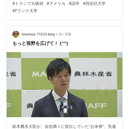
#
トランプ大統領
#
アメリカ
#
語学
#
同志社大学
た。 そのためか彼の解説は、政治にしろ経済にしろ、本
#
Fランク大学
当に肝要なことに鋭く切り込む。 朝日新聞の駒木明義さ
んは、堤さんと同じく東大出身者で、いかにも優等生ら
しい。 でも冷たくエゴイストの優等生ではなく、弱者に
寄り添う優しさや温かさがある。 ロシ…
•
hinemos-7102’s blog
8ヶ月前
もっと視野を広げて！ (^^)
鈴木農水大臣が、自信満々に宣伝していた”お米券”、失速