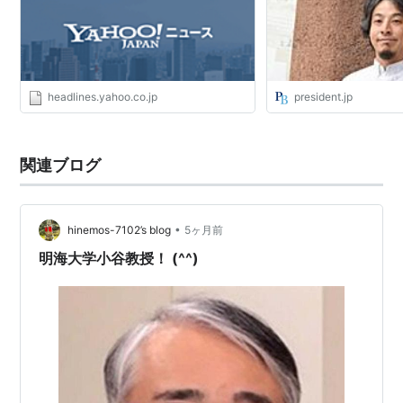
なぐメディア
headlines.yahoo.co.jp
president.jp
関連ブログ
•
hinemos-7102’s blog
5ヶ月前
明海大学小谷教授！ (^^)