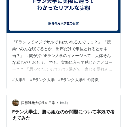
「Fランってマジでサルでもはいれるんでしょ？」 「授
業中みんな寝てるとか、出席だけで単位とれるとか本
当？」 世間が持つFラン大学のイメージって、大体そん
な感じやとおもう。 でも、実際に入って感じたことはー
ー＊＊ 「思ってたよりバラバラ過ぎて一言じゃ語れん」
ってことや。 学生のレベル差がとんでもない まず驚いた
#
大学生
#
Fランク大学
#
Fランク大学生の特徴
のはこれ。 Fランって聞くと、全員が「中卒の延長線
上」みたいなやばい奴の集まりかと思ってたけど実際は
全然ちゃう。 俺の大学には、地域トップクラスの進学校
•
出身のやつもいれば、テストで赤点をとるのが日常茶飯
限界靴元大学生の日常
1年前
事みたいな高校から来たやつもいる。ほんまに”十人十
Fラン大学生、勝ち組なのか問題について本気で考
色”。 授業に対する姿勢も人それぞれ。…
えてみた