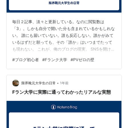
毎日２記事、淡々と更新している。なのに閲覧数は
「3」。しかも自分で開いた分も含まれているかもしれな
い。 誰にも届いていない。誰も反応しない。誰かがみて
いるはずだと願っても、その「誰か」はいつまでたって
も現れない。 これが、俺のブログの現実。 SNSを開け
ば、バズってる人がいくらでもいる。 Xでは「たった一
#
ブログ初心者
#
Fランク大学
#
PVゼロの壁
行」のポストに数万いいねがつき、YouTubeでは若者が
「○○してみた」だけで再生回数１０万。 そんな世界の
中で、Fラン大学生がみられないブログを毎晩更新してい
•
る。 なんだこれは。徒労？自己満？其れとも現実逃避？
限界靴元大学生の日常
1年前
そんな風に何度も思った。 でも、それでも各理由があ
Fラン大学に実際に通ってわかったリアルな実態
る。 最初はPVを伸ばしたかっ…