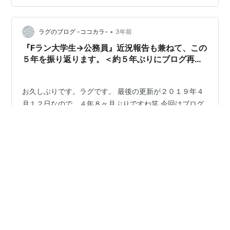
でもそこそこ普通の人生まで立ち直してまして（日本の
平均年収はちょうどいいくらいに超えてます。）、世の
•
中のFラン出身でどうしたらいいかわからない人たちの参
ラグのブログ -ココカラ-
3年前
考にもなれたらなとも思ってます。（学生の時は気にし
『Fラン大学生→公務員』近況報告も兼ねて、この
なかったけど、社会に出て同じ用に…
５年を振り返ります。＜約５年ぶりにブログ再
開！＞
お久しぶりです。ラグです。 最後の更新が２０１９年４
月１２日なので、４年８ヶ月ぶりですね笑 今回はブログ
再会を機会に、 自己紹介も兼ねて、５年間の近況報告を
記事にしたいと思います。 はじめに 5年前の私は大学2年
生になったばかりでした。 ちなみに、一浪（自宅浪人）
に失敗しFラン大学に入学しました。 Fラン大学へ入学
#
Fランク大学
#
公務員
#
再開します
後、大学のレベルの低さを身にしみて感じ、 「このまま
ではいけない。何か始めないといけない」と思い、 様々
なことに手を出しました。その内の１つがこのブログで
•
す。 当時の僕は、この大学からは絶対に良いところに就
職人的生き方の時代
3年前
職出来ないと思い、 学歴フィルターがない公務員を目指
優生思想と同根の「Fランク大学」切り捨て論
すか、 技術や資格を取り、…