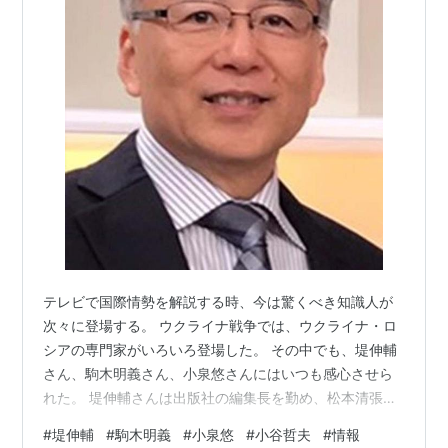
テレビで国際情勢を解説する時、今は驚くべき知識人が
次々に登場する。 ウクライナ戦争では、ウクライナ・ロ
シアの専門家がいろいろ登場した。 その中でも、堤伸輔
さん、駒木明義さん、小泉悠さんにはいつも感心させら
れた。 堤伸輔さんは出版社の編集長を勤め、松本清張や
塩野七生の担当者として有名だ。 清張さんからは何かと
#
堤伸輔
#
駒木明義
#
小泉悠
#
小谷哲夫
#
情報
取材を仰せつかり、彼が執筆する原稿全てに協力してい