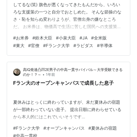
してるな(笑) 旗色が悪くなってきたもんだから、いろい
ろな支援策の一つと自分でおとしめた。 そんな節操のな
さ・恥を知らぬ変わりようが、官僚出身の嫌なところ
だ。 お米券は、物価高で生活に苦しむ国民への支援策と
して、鈴木さんが言い始めた。 あまりにも高くなったの
#
お米券
#
鈴木大臣
#
小泉大臣
#
JA
#
全米販
で、お米は卸業者などの倉庫にどんどんたまり始めてい
#
東大
#
官僚
#
Fランク大学
#
ラピダス
#
半導体
る。 その解消策として考えたんだろう。自信満々で語っ
ていたが、今は逃げ出している。 小泉大臣は国民・消費
者のために、政治的な勇気を出して備蓄米の放出を実行
高IQ発達凸凹2E男子の中高一貫サバイバル～大学受験できる
した。 高市内閣となって鈴木さんが新大臣となり、小泉
•
のか！？～
1年前
さんとは平気で真逆のことをした。…
Fラン大のオープンキャンパスで成長した息子
夏休みはとっくに終わっていますが、未だ夏休みの宿題
が一部終わっていない息子。 提出日順に終わらせている
から本人的にはこれでいいそうです…
#
Fランク大学
#
オープンキャンパス
#
夏休みの宿題
#
中高一貫校