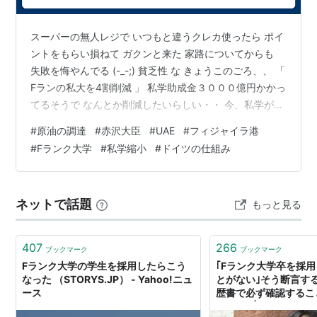
スーパーの無人レジで いつもと違うクレカ使ったら ポイ
ントをもらい損ねて ガクンと来た 家路についてからも
失敗を悔やんでる (-_-;) 貧乏性 な きょうこのごろ、、 「
Fランの私大を4割削減 」 私学助成金３０００億円かかっ
てるそうで なんとか削減したいらしい・・ 今、私学が多
すぎ問題があって 私学６２４校 国立８６校 公立１０１
#
原油の調達
#
赤沢大臣
#
UAE
#
フィジャイラ港
校 さつきちゃん またもや 打ち出したね！！ まあね AIの
#
Fランク大学
#
私学縮小
#
ドイツの仕組み
普及で そもそも ホワイトカラーが 今よりは .いらなくな
るし 何かとむずかしいｚ世代 新卒採用減らされてるし
そうなると、、 いらないよね そんなにたくさんの私立大
ネットで話題
もっと見る
学 そもそも ほとんどの子供が大学…
407
266
ブックマーク
ブックマーク
Fランク大学の学生を採用したらこう
｢Fランク大学卒を採
なった （STORYS.JP） - Yahoo!ニュ
とがない｣そう断言す
ース
歴書で必ず確認すること |
BOOKS | ベストセ