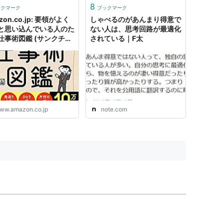
8
ックマーク
ブックマーク
zon.co.jp: 要領がよく
しゃべるのがあんまり得意で
と思い込んでいる人のた
ない人は、思考回路が最適化
仕事術図鑑 (サンクチュ
されている｜F太
版): F太, 小鳥遊: 本
ww.amazon.co.jp
note.com