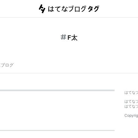
F太
連ブログ
はてな
はてな
はてな
Copyrig