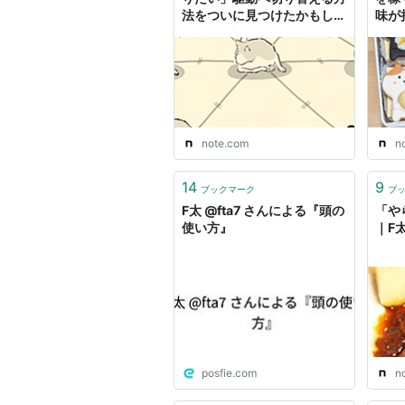
法をついに見つけたかもしれ
味が
ない｜F太
note.com
n
14
9
ブックマーク
ブ
F太 @fta7 さんによる『頭の
「や
使い方』
｜F
posfie.com
n