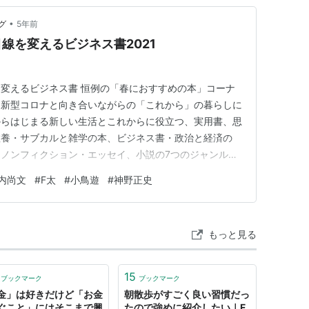
•
グ
5年前
線を変えるビジネス書2021
変えるビジネス書 恒例の「春におすすめの本」コーナ
、新型コロナと向き合いながらの「これから」の暮らしに
からはじまる新しい生活とこれからに役立つ、実用書、思
教養・サブカルと雑学の本、ビジネス書・政治と経済の
ノンフィクション・エッセイ、小説の7つのジャンルを
新しい生活でこれからの目線を変えるビジネス書 これか
内尚文
#
F太
#
小鳥遊
#
神野正史
ネス書 目線を変える3冊のビジネス書、政治と経済の本
想像以上の答えが見つか…
もっと見る
15
ブックマーク
ブックマーク
金」は好きだけど「お金
朝散歩がすごく良い習慣だっ
ぐこと」にはそこまで興
たので強めに紹介したい｜F