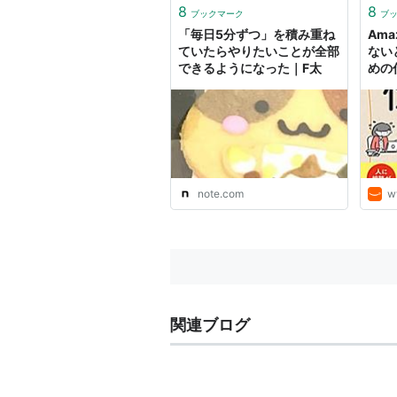
8
8
ブックマーク
ブ
「毎日5分ずつ」を積み重ね
Ama
ていたらやりたいことが全部
ない
できるようになった｜F太
めの
アリ出
note.com
w
関連ブログ