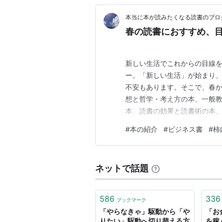
本当に本が読みたくなる読書のブロ
春の読書におすすめ、目
新しい生活でこれからの目線を
ー。「新しい生活」が始まり
不安もあります。そこで、春
想と哲学・考え方の本、一般
本、読書の効果と読書術の本、
紹介させていただきますね。 
#
本の紹介
#
ビジネス書
#
柿
らの働き方の目線を変えるビジ
『パン屋ではおにぎりを売れ 
ネットで話題
586
336
ブックマーク
「やらなきゃ」駆動から「や
「お
りたい」駆動へ切り替える方
を稼