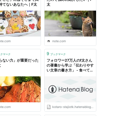
持てないあなたへ｜F太
太
ote.com
note.com
9
ックマーク
ブックマーク
らない力」が重要だった
フォロワー27万人のf太さん
太
の著書から学ぶ「伝わりやす
い文章の書き方」 - 食べて寝
る
ote.com
kotaro-stajiotk.hatenablog.com