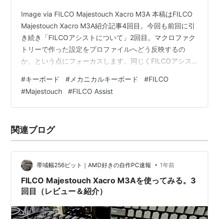
Image via FILCO Majestouch Xacro M3A 本稿はFILCO
Majestouch Xacro M3A紹介記事4回目。今回も前回に引
き続き「FILCOアシストについて」2回目。マクロファク
トリーで作った設定をプロファイルへどう反映するの
か、という点にフォーカスします。同じくFILCOアシス
ト対応の分割型MajestouchなM10SPの購入を検討してい
#
キーボード
#
メカニカルキーボード
#
FILCO
る方も必見です。1回目 / 2回目 / 3回目 ※本記事はプロモ
#
Majestouch
#
FILCO Assist
ーションを含みます
関連ブログ
•
帯域幅256ビット｜AMD好きの自作PC速報
1年前
FILCO Majestouch Xacro M3Aを使ってみる。3
回目（レビュー＆紹介）