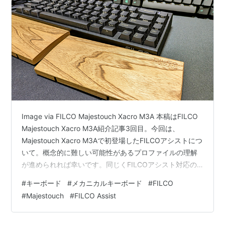
Image via FILCO Majestouch Xacro M3A 本稿はFILCO
Majestouch Xacro M3A紹介記事3回目。今回は、
Majestouch Xacro M3Aで初登場したFILCOアシストにつ
いて。概念的に難しい可能性があるプロファイルの理解
が進められれば幸いです。同じくFILCOアシスト対応の
分割型MajestouchなM10SPの購入を検討している方も必
#
キーボード
#
メカニカルキーボード
#
FILCO
見です。1回目 / 2回目 ※本記事はプロモーションを含み
#
Majestouch
#
FILCO Assist
ます