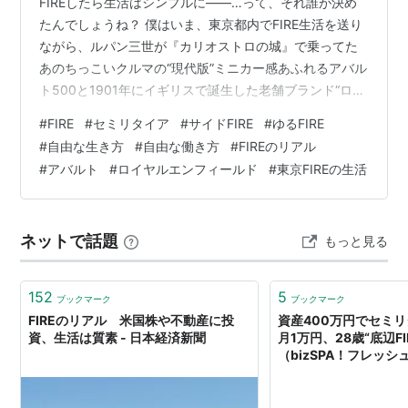
FIREしたら生活はシンプルに――…って、それ誰が決め
たんでしょうね？ 僕はいま、東京都内でFIRE生活を送り
ながら、ルパン三世が『カリオストロの城』で乗ってた
あのちっこいクルマの“現代版”ミニカー感あふれるアバル
ト500と1901年にイギリスで誕生した老舗ブランド“ロイ
ヤルエンフィールド”の、クラシックな見た目のバイクに
#
FIRE
#
セミリタイア
#
サイドFIRE
#
ゆるFIRE
乗っています。どっちも“実用性ゼロ”、完全に趣味です
#
自由な生き方
#
自由な働き方
#
FIREのリアル
（笑） 「車いらんやろ？都内やで？」「FIREなのに趣味
#
アバルト
#
ロイヤルエンフィールド
#
東京FIREの生活
に浪費？」って思いましたか？ええ、わかってますと
も。でも、それでも持ちたい理由があるんです。
YouTubeやSNSでは「支出を削れ！」「オルカンだけで
ネットで話題
もっと見る
OK！」なんて声…
152
5
ブックマーク
ブックマーク
FIREのリアル 米国株や不動産に投
資産400万円でセミ
資、生活は質素 - 日本経済新聞
月1万円、28歳“底辺F
（bizSPA！フレッシュ）
ュース