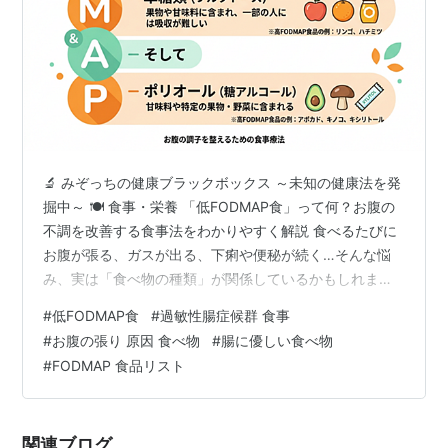
🔬 みぞっちの健康ブラックボックス ～未知の健康法を発
掘中～ 🍽️ 食事・栄養 「低FODMAP食」って何？お腹の
不調を改善する食事法をわかりやすく解説 食べるたびに
お腹が張る、ガスが出る、下痢や便秘が続く…そんな悩
み、実は「食べ物の種類」が関係しているかもしれませ
ん。今注目の低FODMAP食で、腸の不調を根本から改善
#
低FODMAP食
#
過敏性腸症候群 食事
しましょう。 ✍️ みぞっち ｜ 📅 2026年更新 ｜ 🕐 読了
#
お腹の張り 原因 食べ物
#
腸に優しい食べ物
時間：約8分 📋 この記事の目次 そもそも「FODMAP」っ
#
FODMAP 食品リスト
て何？ FODMAPの5つの糖質を詳しく見てみよう なぜ
FODMAPがお腹の不調を引き起こすの？ 低FODMAP食が
向いている人は？ 低FODMAP食品・…
関連ブログ