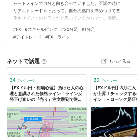
ャートメインで自分と向き合っていました。不調の時に
リアルトレードやったって、自分の傷口を痛めつけて悪
化させていくのと同じだと思っているからです。感情的
にリベンジトレードなど仕掛けないくらいの経験値はア
#
FX
#
スキャルピング
#
30分足
#
1分足
リ。まとまった時間が出来ると過去の自分のトレードを
#
デイトレード
#
FX ライン
振り返ってました。今回の不調で頼りになったのは、今
までの数年分のトレード記録ファイル。7年分のトレード
をプリントアウトして書き込みを続けてきました。メン
ネットで話題
もっと見る
ドウがらずに作っておいて本当によかったです。 スラン
プ中。30分足で自分の簡単な手法を作る。 利…
34
30
ブックマーク
ブックマーク
【FXドル円・相場心理】負けた人の心
【FXドル円】3月に
理と意識された価格ライン！ライン反
が上昇！チェックする
発下げ狙いの『売り』注文殺到で逆に
イン！ - ローソク足
『買われて』上昇へ - ローソク足研究
所