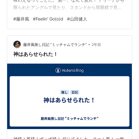
限られたアングルで見たり、スタンドから双眼鏡で見た
りするよりずっと見ごたえがあるだろう。 現地で楽しむ
#
藤井風
#
Feelin' Go(o)d
#
山田健人
に越したことはないというものの、世界中で同時に同じ
映像を観られるってのはまた、なんて幸せなことだろ
う。 世界が一つになるんだね。 また伝説が生まれちゃう
•
よ～すごいなー風さん！ Day2参戦の妹は、「どーしたら
藤井風推し日記 ”ミッチャムでランチ”
2年前
いい？」と困惑している。 2日間とも経験できることを
神はあらせられた！
ラッキーだと…
神様！風様！ずっず様！ 信じてました、チーム風！ 一昨