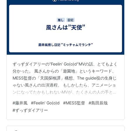
ずっずダイアリーの”Feelin' Go(o)d"MVの話、とてもよく
分かった。 風さんからの「遊園地」というキーワード、
MESS監督の「天国探検譚」構想、The guide役の生身じ
ゃない風さんの出演過程。 もしかしたら、アニメーショ
ンになってたかもしれないMVが、たくさんの人の手と身
体で、ファンタジックな実写版になったこと。 それにし
#
藤井風
#
Feelin' Go(o)d
#
MESS監督
#
島田辰哉
ても、島田さんのデザインする服をあんなふうに着こな
#
ずっずダイアリー
してサマになるミュージシャン、他にいるぅ？ はじめっ
から、ああいう人みたいに見えるんだけど。 あんな、天
の使いのような、愛の化身のような、自由に羽ばたいて