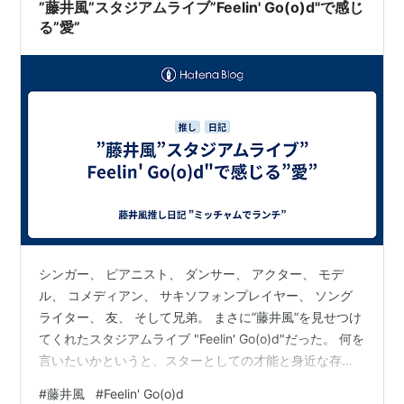
いのなら、自分から愛と感謝を示さなければいけない
”藤井風”スタジアムライブ”Feelin' Go(o)d"で感じ
ね。 繋がるのを諦めては…
る”愛”
シンガー、 ピアニスト、 ダンサー、 アクター、 モデ
ル、 コメディアン、 サキソフォンプレイヤー、 ソング
ライター、 友、 そして兄弟。 まさに”藤井風”を見せつけ
てくれたスタジアムライブ "Feelin' Go(o)d"だった。 何を
言いたいかというと、スターとしての才能と身近な存在
感の双方を、しっかり感じさせてくれたということだ。
#
藤井風
#
Feelin' Go(o)d
7万人の注目を浴びながらも、絵に描いたような圧倒的な