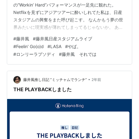
の”Workin’ Hard”パフォーマンスが一足先に観れた。
Netflixを見ずにアジアツアーに酔いしれてた私は、日産
スタジアムの興奮をまた呼び起こす。 なんかもう夢の世
界みたいに現実感が薄れてしまってるじゃないか。 あな
たは、"避けがたく全て終わりが来る”のは素敵なことなん
#
藤井風
#
藤井風日産スタジアムライブ
だと気づかせてくれるね。 そして、常に成長し続ける”藤
#
Feelin' Go(o)d
#
LASA
#
やば。
井風”の奇跡の軌跡を見ることができる幸せ。 もうす
#
ロンリーラプソディ
#
藤井風 それでは
ぐ、“Feelin’ Good"ライブの全貌が手元に届くんだね。 あ
れもこれも”grace"。 久しぶりにLASAアルバムをじっく
り聴いて、”やば。”・”ロンリーラプソ…
•
藤井風推し日記 ”ミッチャムでランチ”
2年前
THE PLAYBACKしました