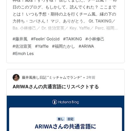
日のこのブログ、もしかして、読んでくれた？ ここまで
とは！ いつも予想・期待の上を行くチーム風、縁の下の
力持ち・コバさん！ マジ、ありがとう。 Gt. TAIKING／
Ba. 小林修己／ Dr. 佐治宜英／ Key. Yaffle／ Perc. 福岡
たかし そして、Vocals. ARIWA, and Emoh Les バンドメ
#
藤井風
#
Feelin' Go(o)d
#
TAIKING
#
小林修己
ンバーにパーカッションとソウルフルなボーカル2人が加
#
佐治宣英
#
Yaffle
#
福岡たかし
#
ARIWA
わるなんて、どれだけお祭りなん！ まさに、LOVE ALL
#
Emoh Les
SERVE ALL! ありがとう、YouTube！ 良かった、休暇返
上しないで。 God! KAZE!…
•
藤井風推し日記 ”ミッチャムでランチ”
2年前
ARIWAさんの共通言語にリスペクトする