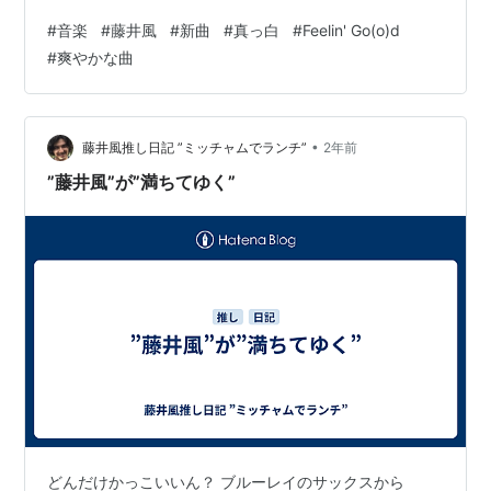
ルウォーターブランド 「い・ろ・は・す」の新アンバサ
#
音楽
#
藤井風
#
新曲
#
真っ白
#
Feelin' Go(o)d
ダーに就任しました。しかもご本人登場のCM、 そして
#
爽やかな曲
新曲発表！？どんな感じになるのか 気になってしまうし
もうワクワクが 止まらない自分でした。CMには新曲
「真っ白」が流れています。www.youtube.com 今回の
曲はなんだか爽やかだなと 思ってしまいました。…
•
藤井風推し日記 ”ミッチャムでランチ”
2年前
”藤井風”が”満ちてゆく”
どんだけかっこいいん？ ブルーレイのサックスから