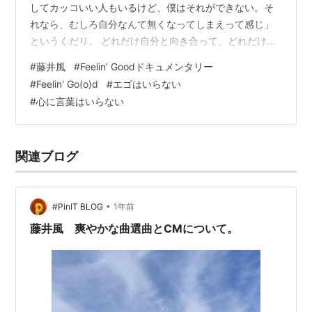
してカッコいい人もいるけど、僕はそれができない。そ
れなら、むしろ自分なんて無くなってしまえって感じ」
というくだり。 どれだけ自分と向き合って、どれだけ周
りを見回して、答えを求めてきたんだろう。 他人を一切
#
藤井風
#
Feelin’ Goodドキュメンタリー
否定することなく、自分は曲げる必要もないほど柔らか
#
Feelin' Go(o)d
#
エゴはいらない
くなって、溶けていくくらいの世界観。 だからこそ、心
#
心に言葉はいらない
の深いところで繋がって、目指すのは、もはや言葉さえ
いらない世界。 それが、”Feelin’ Go(o)d”だってことだ
ね。 あー、言葉で理解しようとしている段階でもう、置
関連ブログ
いてけ…
•
#PinIT BLOG
1年前
藤井風 爽やかな曲選曲とCMについて。