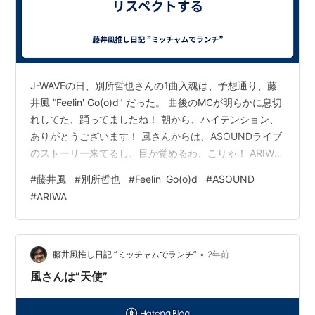
J-WAVEの日、別所哲也さんの1曲入魂は、予想通り、藤
井風 ”Feelin' Go(o)d" だった。 曲後のMCが明らかに息切
れしてた、踊ってましたね！ 朝から、ハイテンション、
ありがとうございます！ 風さんからは、ASOUNDライブ
のストーリー来てるし、目が覚めるわ、こりゃ！ ARIWA
さん、すごい！ WEiRDOSのインタビューを聞くと、なん
#
藤井風
#
別所哲也
#
Feelin' Go(o)d
#
ASOUND
て魅力的な人なんだろう！ 風さんから聞いたのと同じよ
#
ARIWA
うな話もいっぱいあった。 「ずっと歌う人になりたかっ
た」 「環境に合わせるのは苦ではなかった、むしろ楽し
かった」 「挑戦してる時こそ無心になれる」 「共感する
のに言葉も見た目も関係ない」 「自分を…
•
藤井風推し日記 ”ミッチャムでランチ”
2年前
風さんは”天使”