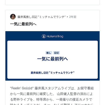
スーパースター感ではなく、人間的な親近感のようなも
のがあったと思う。 彼の周りにはそんな彼の理解者がた
•
くさん居て、プロフェッショナルな仕事をしている。 そ
藤井風推し日記 ”ミッチャムでランチ”
2年前
んな縁も引き寄せてしまう人間性。 あー、言葉にしてし
一気に最前列へ
ま…
"Feelin' Go(o)d" 藤井風スタジアムライブは、お留守番組
から一気に最前列に確変した。 山田健人監督の演出によ
る野外ライブを、特等席から、一発撮りの接近カメラで
味わえるってことだ。 あー、なんて贅沢！ アリーナから