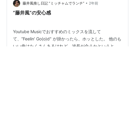
そうな人。 私の知ってる藤井風さん、そのまんまじゃな
•
藤井風推し日記 ”ミッチャムでランチ”
2年前
いか…
”藤井風”の安心感
Youtube Musicでおすすめのミックスを流して
て、”Feelin' Go(o)d" が掛かったら、ホッとした。 他のも
いい曲はたくさんあるけれど、波長が合うかというと、
やっぱりイントロから全然違う。 馴染み感が違うのか？
結局、”藤井風さん”をもっと聴きたくなって、ライブラリ
に戻る。 ”Feelin' Go(o)d" や ”grace" は特に、安心感が大
#
藤井風
#
おすすめミックス
#
Feelin' Go(o)d
きい。 リズムとるのも口ずさむのも難しいのに、聴いて
#
golden hourレコーディング
るのは、ものすごく気持ちいい。 風さんの声か？ 何だろ
う、この不思議な安らぎは。 風さんの声を聴くと、風さ
んの顔や、レコーディングや生配信の時のノリノリ風景
が浮かんでくるからだろうか…
•
藤井風推し日記 ”ミッチャムでランチ”
2年前
”Feelin' Go(o)d" に想う "愛"
藤井風さんの新曲”Feelin' Go(o)d" を聴いていて、想い浮