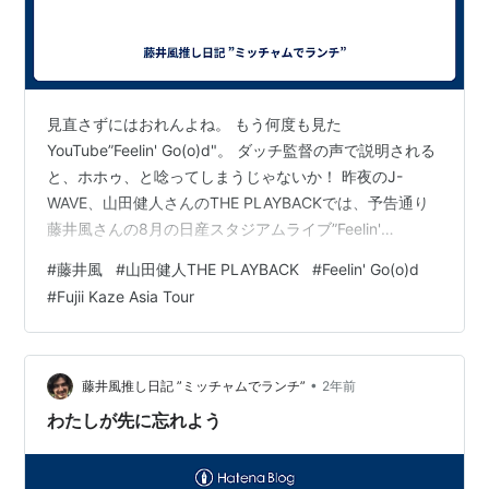
見直さずにはおれんよね。 もう何度も見た
YouTube”Feelin' Go(o)d"。 ダッチ監督の声で説明される
と、ホホゥ、と唸ってしまうじゃないか！ 昨夜のJ-
WAVE、山田健人さんのTHE PLAYBACKでは、予告通り
藤井風さんの8月の日産スタジアムライブ”Feelin'
Go(o)d"の舞台裏話が聞けた。 たくさんの熱い思いがあ
#
藤井風
#
山田健人THE PLAYBACK
#
Feelin' Go(o)d
のライブを作り上げたんだね。 さすが監督はプロとして
#
Fujii Kaze Asia Tour
他の仕事やミュージシャンのことにも触れていたけど、
その話になると熱の入れようが明らかに変わった。 ずっ
ずさんと年越し旅行するくらいだから、その入れ込み様
はお墨付きだ。 きっと今度のアジアアリーナツアーも、
•
藤井風推し日記 ”ミッチャムでランチ”
2年前
熱…
わたしが先に忘れよう