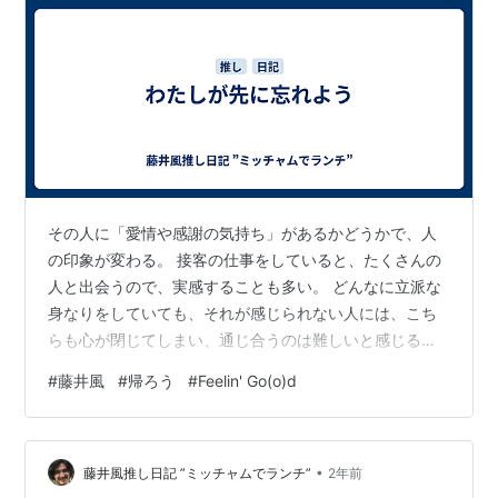
その人に「愛情や感謝の気持ち」があるかどうかで、人
の印象が変わる。 接客の仕事をしていると、たくさんの
人と出会うので、実感することも多い。 どんなに立派な
身なりをしていても、それが感じられない人には、こち
らも心が閉じてしまい、通じ合うのは難しいと感じる。
そういう人にそれを言ったところで、「あんたと通じ合
#
藤井風
#
帰ろう
#
Feelin' Go(o)d
いたくなんかねーよ」と返されるのがオチだ。 でも、ど
うせなら、”Feelin’Go(o)d”に 気持ち良く過ごしたいじゃ
ないか！ 皆が皆、通じ合いたいと思っているわけじゃな
•
いから、善悪ではないんだけれど、自分が人と繋がりた
藤井風推し日記 ”ミッチャムでランチ”
2年前