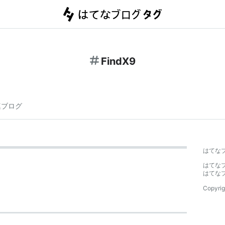
FindX9
連ブログ
はてな
はてな
はてな
Copyrig