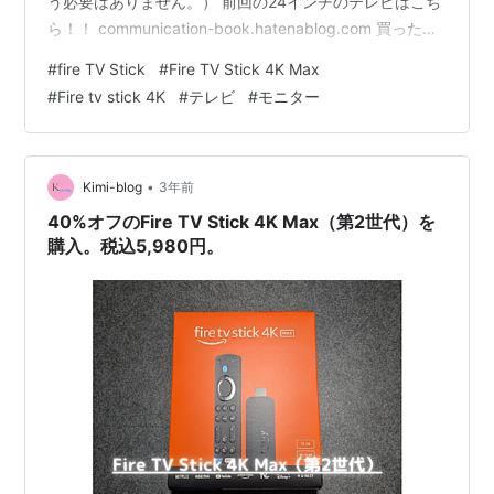
う必要はありません。） 前回の24インチのテレビはこち
ら！！ communication-book.hatenablog.com 買ったの
はこちらです！！ 「Fire TV Stickの説明」 Wi-Fi 6E対応
#
fire TV Stick
#
Fire TV Stick 4K Max
リビングが美術館のようになります。 スマートホーム対
#
Fire tv stick 4K
#
テレビ
#
モニター
応!! Fire TV Stickのストレージが？ お気に入りのコンテ
ンツが勢ぞろいで60万以上※ Alexa対応音声認識リモコン
Enhanced(エンハ…
•
Kimi-blog
3年前
40%オフのFire TV Stick 4K Max（第2世代）を
購入。税込5,980円。