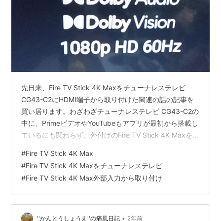
先日来、Fire TV Stick 4K Maxをチューナレステレビ
CG43-C2にHDMI端子から取り付けた関連の話の記事を
買い居ります。わざわざチューナレステレビ CG43-C2の
中に、PrimeビデオやYouTubeもアプリが最初から搭載し
ているにも関わらず、外付けのFire TV Stick 4K Maxを付
けて利用する必要があるのかと言う疑問があると思いま
#
Fire TV Stick 4K Max
す。 要する、リモコン操作による使い勝手が、Fire TV
#
Fire TV Stick 4K Maxをチューナレステレビ
Stick 4K Maxのリモコン操作する方が、自分に合ってい
#
Fire TV Stick 4K Max外部入力から取り付け
るだけです。見比べて、いろいろな事が違います。ま
ず、Fire TV Stick 4K Maxでは、4K設定も…
•
''かんとうしょうえ''の痛風日記
2年前