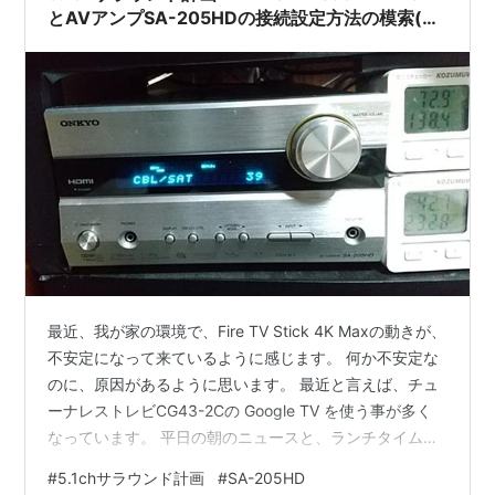
とAVアンプSA-205HDの接続設定方法の模索(手
控え)
最近、我が家の環境で、Fire TV Stick 4K Maxの動きが、
不安定になって来ているように感じます。 何か不安定な
のに、原因があるように思います。 最近と言えば、チュ
ーナレストレビCG43-2Cの Google TV を使う事が多く
なっています。 平日の朝のニュースと、ランチタイムと
夜の家族団らんの時間に、メインで使うので、Fire TV
#
5.1chサラウンド計画
#
SA-205HD
Stick 4K Maxを通して、使う機会が少なくなっていたと