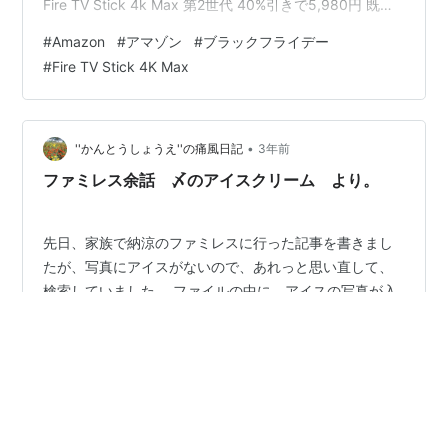
Fire TV Stick 4k Max 第2世代 40%引きで5,980円 既に
Fire TV Stick 4k Max 第1世代を使用していますが、我が
#
Amazon
#
アマゾン
#
ブラックフライデー
家では最も使用頻度が高い機器なので、少しでも速くな
#
Fire TV Stick 4K Max
れば、すこぶる快適になるのが期待できます【New】
Fire TV Stick 4K Max(マックス)第2世代 | Fire TV Stick
史上最もパワフル |…
•
''かんとうしょうえ''の痛風日記
3年前
ファミレス余話 〆のアイスクリーム より。