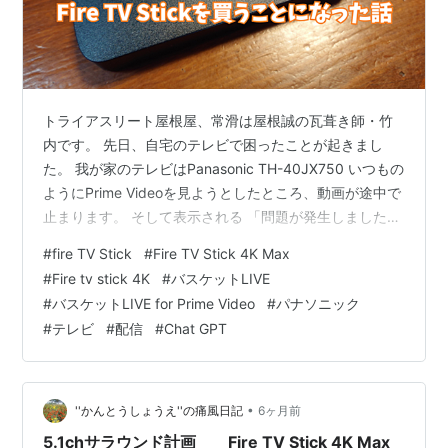
トライアスリート屋根屋、常滑は屋根誠の瓦葺き師・竹
内です。 先日、自宅のテレビで困ったことが起きまし
た。 我が家のテレビはPanasonic TH-40JX750 いつもの
ようにPrime Videoを見ようとしたところ、動画が途中で
止まります。 そして表示される 「問題が発生しました」
……いや、こっちが問題なんだけど。 再生できることも
#
fire TV Stick
#
Fire TV Stick 4K Max
あるけど、途中で止まったり、そもそも再生できなかっ
#
Fire tv stick 4K
#
バスケットLIVE
たり。YouTubeなど他の配信サービスは普通に見られる
#
バスケットLIVE for Prime Video
#
パナソニック
ので、どうやらPrime Videoのアプリだけがおかしいよう
#
テレビ
#
配信
#
Chat GPT
です。 ちゃぴおに聞く ちゃぴおの結論 設定もちゃぴお
さらに驚いたこと Fire TV …
•
''かんとうしょうえ''の痛風日記
6ヶ月前
5.1chサラウンド計画 Fire TV Stick 4K Max