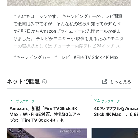
こんにちは、シンです。 キャンピングカーのテレビ問題
で絶賛悩み中ですが、そんな私の物欲を知ってか知らず
か7月7日からAmazonプライムデーの先行セールが始ま
りました。 テレビかモニターか 映像を見るためのモニタ
ーの選択肢としては チューナー内蔵テレビ24インチ スマ
ートモニター27インチ PCモニター27インチ の3つが候
#
キャンピングカー
#
テレビ
#
Fire TV Stick 4K Max
補に上がりました。動画配信サービスを利用する前提で
この3つを比べてみると、私なりにはこのようなメリッ
ト・デメリットが浮かびました。 メリット デメリット
ネットで話題
もっと見る
チューナー内蔵 テレビ24インチ アンテナを接続するだけ
で地上波が見られる リモコンが1つで済む 消費電力が少
ない 映像…
31
24
ブックマーク
ブックマーク
Amazon、新型「Fire TV Stick 4K
40%パワフルなAmazon
Max」Wi-Fi 6E対応。性能30%アッ
Stick 4K Max」。6,
プの「Fire TV Stick 4K」も