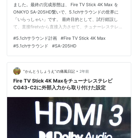
ました。最終の完成形態は、 Fire TV Stick 4K Max を
ONKYO SA-205HD繋いで、5.1chサラウンドの世界に
「いらっしゃい」です。 最終目的として、試行錯誤し
て、直接firetvから直接入力させて、チュナーレステレビ
CG43-C2に映像を流して、5.1chサラウンドの世界を作
#
5.1chサラウンド計画
#
Fire TV Stick 4K Max
るように、模索しているところです。もう少しと言う所
#
5.1chサラウンド
#
SA-205HD
まで、来ています。ありがたいことです。 最近、
Amazonのプライムvideoでも、音声の設定から「ステレ
オ」と「ドルビーデジタルプラス」を選べるようになっ
ています。もちろん、ここに「Dol…
•
''かんとうしょうえ''の痛風日記
2年前
Fire TV Stick 4K Maxをチューナレステレビ
CG43-C2に外部入力から取り付けた設定