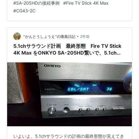
#
SA-205HDの接続事例
#
Fire TV Stick 4K Max
思います。 いろいろと行事事が多くて、ゆっくり休日映
#
CG43-2C
画でも観る機会が減ったからですね。 平日のYouTubeタ
イムなら、それほど音声の質を意識することがすくない
コンテンツが多くなっていま…
•
''かんとうしょうえ''の痛風日記
2年前
5.1chサラウンド計画 最終形態 Fire TV Stick
4K Max をONKYO SA-205HD繋いで、5.1chサ
ラウンドの世界の完成の予感
いよいよ、5.1chサラウンドの計画の最終形態が見えてき