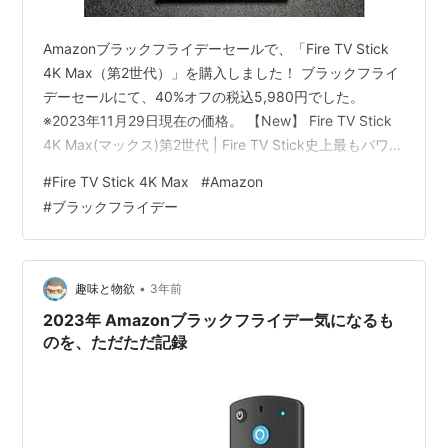
Amazonブラックフライデーセールで、「Fire TV Stick
4K Max（第2世代）」を購入しました！ ブラックフライ
デーセールにて、40%オフの税込5,980円でした。
※2023年11月29日現在の価格。 【New】 Fire TV Stick
4K Max(マックス)第2世代 | Fire TV Stick史上最もパワフ
ル | ストリーミングメディアプレイヤー | 2023年秋発売
#
Fire TV Stick 4K Max
#
Amazon
私はFire TV Stick 4K（第1世代）を持っているのです
#
ブラックフライデー
が、ここ数ヶ月、リモコンが反応しなくなりました。 電
池を交換しても何も反応せず、テレビのリモコンで操作
していました。 買い替えを考え…
•
趣味と物欲
3年前
2023年 Amazonブラックフライデー気になるも
のを、ただただ記録