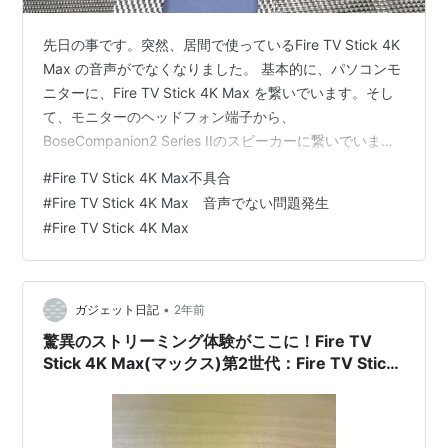
先日の事です。突然、居間で使っているFire TV Stick 4K
Max の音声がでなくなりました。 基本的に、パソコンモ
ニターに、Fire TV Stick 4K Max を繋いでいます。そし
て、モニターのヘッドフォン端子から、
BoseCompanion2 Series IIのスピーカーに繋いでいま
す。 ですから、いつものは不具合があると、コードのチ
#
Fire TV Stick 4K Max不具合
ェックをすれば、ほぼほぼ音声も戻ります。
#
Fire TV Stick 4K Max 音声でない問題発生
BoseCompanion2 Series IIのスピーカーも電源ジャック
#
Fire TV Stick 4K Max
が抜けやすいので、これが原因の事が多いです。 とは言
え、今回は違うようです。原因が分からず困っていまし
た。ふと、何かが思いつきま…
•
ガジェット日記
2年前
驚異のストリーミング体験がここに！Fire TV
Stick 4K Max(マックス)第2世代：Fire TV Stick
史上最もパワフルなメディアプレイヤー【2023
年秋発売】