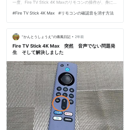
一度、Fire TV Stick 4K Maxのリモコンの操作が、身に馴
染んでいたのに、チューレステレビ cg43-c2のリモコン
#
Fire TV Stick 4K Max
#
リモコンの確認音を消す方法
操作に慣れて来た頃だと言うのに、やはり、チューレス
テレビ cg43-c2のリモコンより、Fire TV Stick 4K Max
のリモコンの操作が懐かしくなりました。 自分にとって
•
は、こっちの方が馴染み感があり…
''かんとうしょうえ''の痛風日記
2年前
Fire TV Stick 4K Max 突然 音声でない問題発
生 そして解決しました