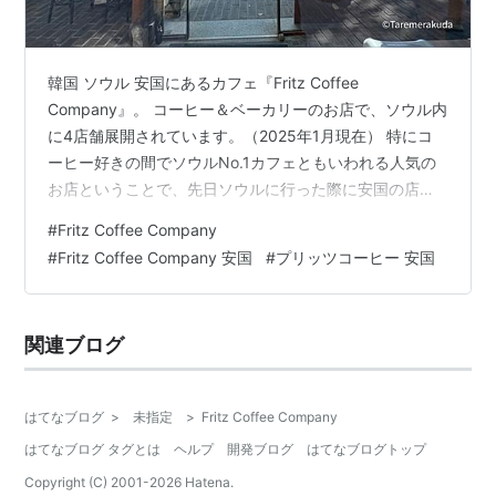
韓国 ソウル 安国にあるカフェ『Fritz Coffee
Company』。 コーヒー＆ベーカリーのお店で、ソウル内
に4店舗展開されています。（2025年1月現在） 特にコ
ーヒー好きの間でソウルNo.1カフェともいわれる人気の
お店ということで、先日ソウルに行った際に安国の店舗
に行ってきました。 感想・オススメ度 ★★★★★ オス
#
Fritz Coffee Company
スメ度は星５つです。 味の満足度は？ ★★★★★★ 雰
#
Fritz Coffee Company 安国
#
プリッツコーヒー 安国
囲気・清潔感は？ ★★★★☆ 店員さんは感じがよい
か？ ★★★★☆ 家族・友人と再来店したいか？
★★★★★ コーヒーは本当に美味しくて、豆買って帰り
関連ブログ
ました。 ベーカリーも美味しくて、コーヒーとペアリン
グすると最高で…
はてなブログ
>
未指定
>
Fritz Coffee Company
はてなブログ タグとは
ヘルプ
開発ブログ
はてなブログトップ
Copyright (C) 2001-
2026
Hatena.