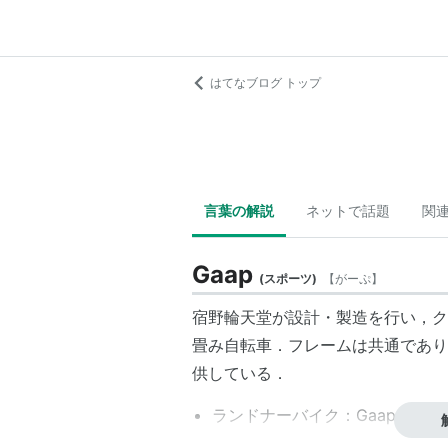
はてなブログ トップ
言葉の解説
ネットで話題
関
Gaap
(
スポーツ
)
【
がーぷ
】
宿野輪天堂
が設計・製造を行い，ク
畳み自転車．フレームは共通であり
供している．
ランドナーバイク：Gaap Tour
ストリートバイク：Gaap Street