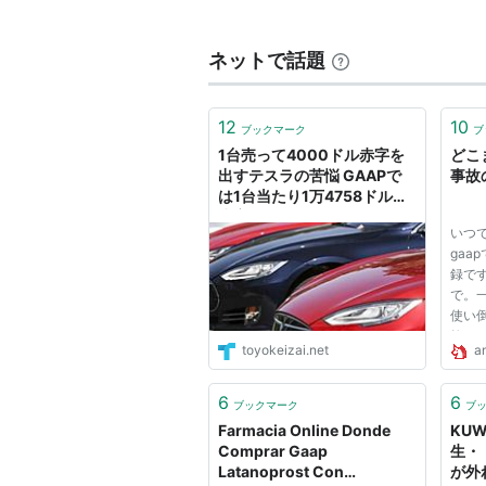
シティバイク：Gaap Lite
MTB：Gaap Spike (生産終了)
ネットで話題
ロードサイクル：Gaap Wind 
12
10
ブックマーク
ブ
1台売って4000ドル赤字を
どこ
出すテスラの苦悩 GAAPで
事故
は1台当たり1万4758ドルの
赤字
いつで
gaa
録で
で。一
使い
故、
toyokeizai.net
am
調書
手続
ろ、
6
6
ブックマーク
ブ
に備忘
Farmacia Online Donde
KUW
ちらは
Comprar Gaap
生・
Latanoprost Con
が外