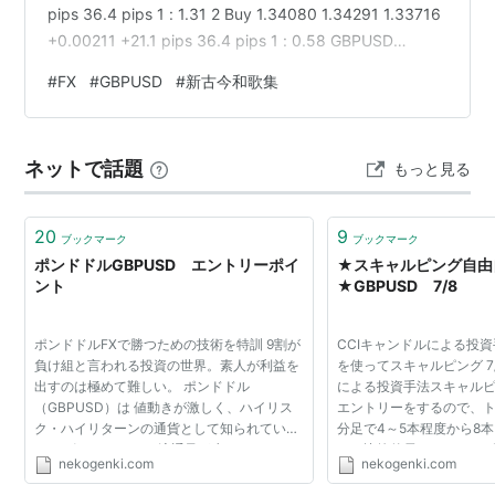
pips 36.4 pips 1 : 1.31 2 Buy 1.34080 1.34291 1.33716
+0.00211 +21.1 pips 36.4 pips 1 : 0.58 GBPUSD
Structure Overview 1.34557 ← TP1 (Extended T…
#
FX
#
GBPUSD
#
新古今和歌集
ネットで話題
もっと見る
20
9
ブックマーク
ブックマーク
ポンドドルGBPUSD エントリーポイ
★スキャルピング自由
ント
★GBPUSD 7/8
ポンドドルFXで勝つための技術を特訓 9割が
CCIキャンドルによる投
負け組と言われる投資の世界。素人が利益を
を使ってスキャルピング 7/
出すのは極めて難しい。 ポンドドル
による投資手法スキャル
（GBPUSD）は 値動きが激しく、ハイリス
エントリーをするので、ト
ク・ハイリターンの通貨として知られていま
分足で4～5本程度から8本
す。 ポンドGBPは、流通量が少ないので、
り、比較的長いスキャル
nekogenki.com
nekogenki.com
BigPlayerが操りやすい通貨なのです。 つま
つまり、仕事から帰って
り、ポンドGBPを研究すれば、B...
いたら、すでに、売り...