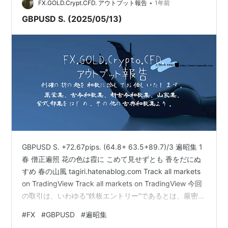
•
koyoutoukei.hatenablog.com
FX.GOLD.Crypt.CFD. アウトプット報告
1年前
GBPUSD S. (2025/05/13)
GBPUSD S. +72.67pips. (64.8+ 63.5+89.7)/3 遍昭集 1
春 僧正遍照 花の色は霞に こめて見せずとも 香をだにぬ
すめ 春の山風 tagiri.hatenablog.com Track all markets
on TradingView Track all markets on TradingView 今回
の取引は、いわゆる“鉄板エントリー”であるとは、厳密に
申し上げますと、そうとは言い難うございます。 なぜそ
#
FX
#
GBPUSD
#
遍昭集
のように申し上げたのか、お心当たりでいらっしゃいま