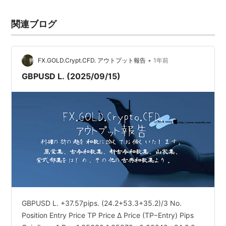
関連ブログ
•
FX.GOLD.Crypt.CFD. アウトプット報告
1年前
GBPUSD L. (2025/09/15)
GBPUSD L. +37.57pips. (24.2+53.3+35.2)/3 No.
Position Entry Price TP Price Δ Price (TP−Entry) Pips