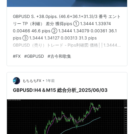
GBPUSD S. +38.0pips. (46.6+36.1+31.3)/3 番号 エント
リー TP（利確） 差分 獲得pips ① 1.3444 1.33974
0.00466 46.6 pips ② 1.3444 1.34079 0.00361 36.1
pips ③ 1.3444 1.34127 0.00313 31.3 pips
GBPUSD（売り）トレード - Pips利確図 価格││1.3444
← エントリーポイント（全ポジション共通）
#
FX
#
GBPUSD
#
古今和歌集
│││├───────┬────────────┬───────────
─┐│↓ ↓ ↓ ↓│1.34127 1.34079 1.33974 ←…
•
もちもちFX
1年前
GBPUSD:H4＆M15 総合分析_2025/06/03