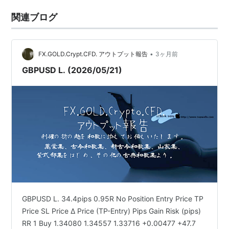
関連ブログ
•
FX.GOLD.Crypt.CFD. アウトプット報告
3ヶ月前
GBPUSD L. (2026/05/21)
GBPUSD L. 34.4pips 0.95R No Position Entry Price TP
Price SL Price Δ Price (TP-Entry) Pips Gain Risk (pips)
RR 1 Buy 1.34080 1.34557 1.33716 +0.00477 +47.7