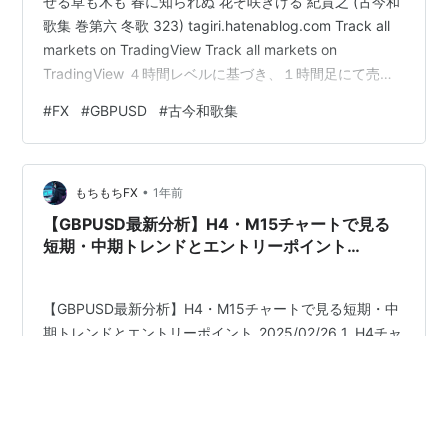
せる草も木も 春に知られぬ 花ぞ咲きける 紀貫之 (古今和
歌集 巻第六 冬歌 323) tagiri.hatenablog.com Track all
markets on TradingView Track all markets on
TradingView ４時間レベルに基づき、１時間足にて売り
のエントリーをいたしました。就寝前に売り逆指値注文
#
FX
#
GBPUSD
#
古今和歌集
（Sell Stop）を設定いたしましたが、起床後にチャート
を確認いたしましたところ、価格が１時間足の４HMAを
上回り、その後、評価損の状態となっておりました。状
•
況をふまえ、…
もちもちFX
1年前
【GBPUSD最新分析】H4・M15チャートで見る
短期・中期トレンドとエントリーポイント
_2025/02/26