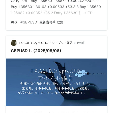
Gain/Loss 1 Buy 1.35630 1.35872 +0.00242 +24.2 2
Buy 1.35630 1.36163 +0.00533 +53.3 3 Buy 1.35630
1.35982 +0.00352 +35.2 Entry 1.35630 ├─→ TP
1.35872 (+24.2 pips) ├─→ TP 1.36163 (+53.3 pips)
#
FX
#
GBPUSD
#
新古今和歌集
└─→ TP 1.3…
•
FX.GOLD.Crypt.CFD. アウトプット報告
1年前
GBPUSD L. (2025/08/06)