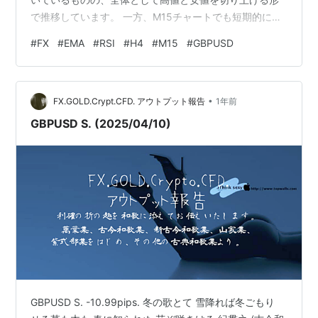
で推移しています。 一方、M15チャートでも短期的に底
打ち反発が見られ、現在は小さな上昇トレンドを形成中
#
FX
#
EMA
#
RSI
#
H4
#
M15
#
GBPUSD
です。 2. EMA20とEMA200の位置関係 H4ではEMA20が
EMA200の上に位置し、長期の上昇基調を支えていま
す。ローソク足もEMA20の上にあり、強気継続と判断で
•
きます。 M15でも直近でゴールデンクロス（EMA20が
FX.GOLD.Crypt.CFD. アウトプット報告
1年前
EMA200を上抜け）が発生し、…
GBPUSD S. (2025/04/10)
GBPUSD S. -10.99pips. 冬の歌とて 雪降れば冬ごもり