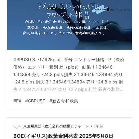
GBPUSD S. -17.925pips. 番号 エントリー価格 TP（決済
価格） エントリー種別 差（pips） 結果 1 1.34646
1.34894 売り -24.8 pips 損失 2 1.34646 1.34894 売り
-24.8 pips 損失 3 1.34646 1.34894 売り -24.8 pips 損
失 4 1.34751 1.34724 売り +2.7 pips 利益 新古今和歌集
巻第三 夏歌 204 題知らず 紫式部 たが里も訪ひもや 来る
#
FX
#
GBPUSD
#
新古今和歌集
と郭公 心のかぎり 待ちぞわびしき
tagiri.hatenablog.com Track all markets on …
•
米雇用統計×政策金利の結果とチャート
1年前
BOE(イギリス)政策金利発表 2025年5月8日