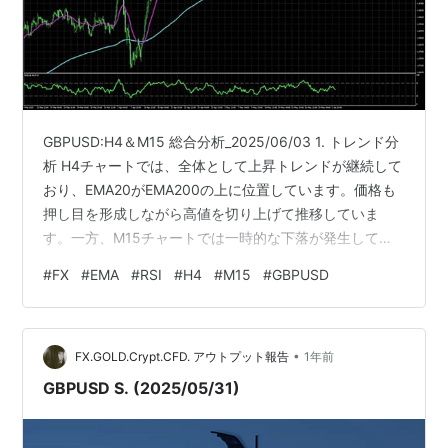
GBPUSD:H4＆M15 総合分析_2025/06/03 1. トレンド分
析 H4チャートでは、全体として上昇トレンドが継続して
おり、EMA20がEMA200の上に位置しています。価格も
押し目を形成しながら高値を切り上げて推移していま
す。一方、M15チャートでは一時的な下落が発生してお
り、直近ではデッドクロス（EMA20がEMA200を下抜
#
FX
#
EMA
#
RSI
#
H4
#
M15
#
GBPUSD
け）して下降トレンドへ転換しています。 2. EMA20と
EMA200の位置関係 H4では、EMA20（紫）が
EMA200（水色）の上にあり、上昇の勢いを示していま
•
す。これは中長期的に強気な構図を示しています。しか
FX.GOLD.Crypt.CFD. アウトプット報告
1年前
し、M15ではEMA20がEMA200を下…
GBPUSD S. (2025/05/31)